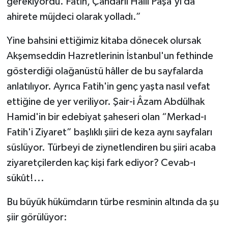
gerekiyordu. Fatih, Çandarlı Halil Paşa'yı da
ahirete müjdeci olarak yolladı.”
Yine bahsini ettiğimiz kitaba dönecek olursak
Akşemseddin Hazretlerinin İstanbul'un fethinde
gösterdiği olağanüstü hâller de bu sayfalarda
anlatılıyor. Ayrıca Fatih'in genç yaşta nasıl vefat
ettiğine de yer veriliyor. Şair-i Âzam Abdülhak
Hamid'in bir edebiyat şaheseri olan “Merkad-ı
Fatih'i Ziyaret” başlıklı şiiri de keza aynı sayfaları
süslüyor. Türbeyi de ziynetlendiren bu şiiri acaba
ziyaretçilerden kaç kişi fark ediyor? Cevab-ı
sükût!...
Bu büyük hükümdarın türbe resminin altında da şu
şiir görülüyor: