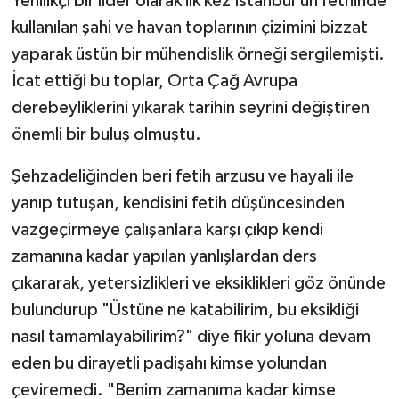
Yenilikçi bir lider olarak ilk kez İstanbul'un fethinde
kullanılan şahi ve havan toplarının çizimini bizzat
yaparak üstün bir mühendislik örneği sergilemişti.
İcat ettiği bu toplar, Orta Çağ Avrupa
derebeyliklerini yıkarak tarihin seyrini değiştiren
önemli bir buluş olmuştu.
Şehzadeliğinden beri fetih arzusu ve hayali ile
yanıp tutuşan, kendisini fetih düşüncesinden
vazgeçirmeye çalışanlara karşı çıkıp kendi
zamanına kadar yapılan yanlışlardan ders
çıkararak, yetersizlikleri ve eksiklikleri göz önünde
bulundurup "Üstüne ne katabilirim, bu eksikliği
nasıl tamamlayabilirim?" diye fikir yoluna devam
eden bu dirayetli padişahı kimse yolundan
çeviremedi. "Benim zamanıma kadar kimse