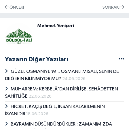
ÖNCEKI
SONRAKI
Mehmet Yeniçeri
Yazarın Diğer Yazıları
GÜZEL OSMANİYE'M... OSMANLI MİSALİ, SENİN DE
DEĞERİN BİLİNMİYOR MU?
24.06.2026
MUHARREM: KERBELÂ'DAN DİRİLİŞE, ŞEHÂDETTEN
ŞAHİTLİĞE
22.06.2026
HİCRET: KAÇIŞ DEĞİL, İNSAN KALABİLMENİN
İSYANIDIR
18.06.2026
BAYRAMIN DÜŞÜNDÜRDÜKLERİ: ZAMANIMIZDA