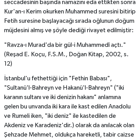
seccadesinin başında namazını eda ettikten sonra
Kur'an-ı Kerim okurken Muhammed suresini bitirip
Fetih suresine başlayacağı sırada oğlunun doğum
müjdesini almış ve şöyle dediği rivayet edilmiştir:
"Ravza-ı Murad'da bir gül-i Muhammedî açtı."
(Reşad E. Koçu, F.S.M., Doğan Kitap, 2002, s.
12)
İstanbul'u fethettiği için "Fethin Babası",
"Sultanü'l-Bahreyn ve Hakanü'l-Bahreyn" ("iki
karanın sultanı ve iki denizin hakanı" anlamına
gelen bu unvanda iki kara ile kast edilen Anadolu
ve Rumeli iken, "iki deniz" ile kastedilen de
Akdeniz ve Karadeniz'dir.) olarak da anılacak olan
Şehzade Mehmet, oldukça hareketli, tabir caizse