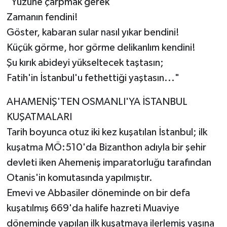
"Yüzüne çarpmak gerek
Zamanın fendini!
Göster, kabaran sular nasıl yıkar bendini!
Küçük görme, hor görme delikanlım kendini!
Şu kırık abideyi yükseltecek taştasın;
Fatih'in İstanbul'u fethettiği yaştasın..."
AHAMENİŞ'TEN OSMANLI'YA İSTANBUL
KUŞATMALARI
Tarih boyunca otuz iki kez kuşatılan İstanbul; ilk
kuşatma MÖ:510'da Bizanthon adıyla bir şehir
devleti iken Ahemeniş imparatorluğu tarafından
Otanis'in komutasında yapılmıştır.
Emevi ve Abbasiler döneminde on bir defa
kuşatılmış 669'da halife hazreti Muaviye
döneminde yapılan ilk kuşatmaya ilerlemiş yaşına