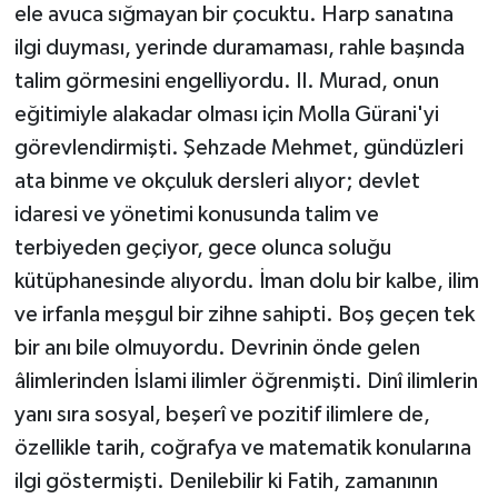
ele avuca sığmayan bir çocuktu. Harp sanatına
ilgi duyması, yerinde duramaması, rahle başında
talim görmesini engelliyordu. II. Murad, onun
eğitimiyle alakadar olması için Molla Gürani'yi
görevlendirmişti. Şehzade Mehmet, gündüzleri
ata binme ve okçuluk dersleri alıyor; devlet
idaresi ve yönetimi konusunda talim ve
terbiyeden geçiyor, gece olunca soluğu
kütüphanesinde alıyordu. İman dolu bir kalbe, ilim
ve irfanla meşgul bir zihne sahipti. Boş geçen tek
bir anı bile olmuyordu. Devrinin önde gelen
âlimlerinden İslami ilimler öğrenmişti. Dinî ilimlerin
yanı sıra sosyal, beşerî ve pozitif ilimlere de,
özellikle tarih, coğrafya ve matematik konularına
ilgi göstermişti. Denilebilir ki Fatih, zamanının