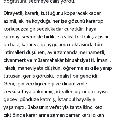
doğrusunu seçmeye çalışıyordu.
Dirayetli, kararlı, tuttuğunu koparacak kadar
azimli, aklına koyduğu her işe gözünü karartıp
korkusuzca girişecek kadar cüretkâr; hayal
kurmayı sevmekle birlikte realist bir bakış açısını
da haiz, karar verip uygulama noktasında tüm
ihtimalleri düşünen, aynı zamanda merhametli,
civanmert ve müsamahakâr bir şahsiyetti. İmanlı,
ihlaslı, maneviyata düşkün, öğrenme aşkı ile yanıp
tutuşan, geniş görüşlü, idealist bir genç idi.
Gençliğin verdiği enerji ve dinamizmle
zevküsefaya dalmamış, idealleri uğrunda sayısız
geceyi gündüze katmış, İstanbul hayaliyle
yaşamıştı. Babasının vefatıyla tahta ikinci kez
çıktığında kararlarına zaman zaman karşı çıkan