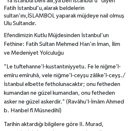
"Ya İstanbul beni alır,ya ben İstanbul'u" diyen
Fatih İstanbul'u,alarak beldelerin
sultan'ını,İSLAMBOL yaparak müjdeye nail olmuş
Ulu Sultandır.
Efendimizin Kutlu Müjdesinden İstanbul'un
Fethine: Fatih Sultan Mehmed Han'ın İman, İlim
ve Medeniyet Yolculuğu
"Le tuftehanne'l-kustantıniyyetu. Fe le niğme'l-
emîru emîruhâ, vele niğme'l-ceyşu zâlike'l-ceyş./
İstanbul elbette fetholunacaktır; onu fetheden
kumandan ne güzel kumandan, onu fetheden
asker ne güzel askerdir." (Ravâhu'l-İmâm Ahmed
b. Hanbel fî Müsnedihî)
Tarihin aktardığı bilgilere göre II. Murad,