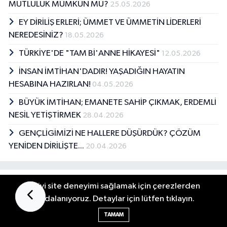
MUTLULUK MÜMKÜN MÜ?
25.05.2026
EY DİRİLİŞ ERLERİ; ÜMMET VE ÜMMETİN LİDERLERİ
NEREDESİNİZ?
18.05.2026
TÜRKİYE'DE "TAM Bİ'ANNE HİKAYESİ"
12.05.2026
İNSAN İMTİHAN'DADIR! YAŞADIĞIN HAYATIN
HESABINA HAZIRLAN!
04.05.2026
BÜYÜK İMTİHAN; EMANETE SAHİP ÇIKMAK, ERDEMLİ
NESİL YETİŞTİRMEK
28.04.2026
GENÇLİGİMİZİ NE HALLERE DÜŞÜRDÜK? ÇÖZÜM
YENİDEN DİRİLİŞTE...
20.04.2026
Yorumlar
En iyi site deneyimi sağlamak için çerezlerden
faydalanıyoruz. Detaylar için lütfen tıklayın.
TAMAM