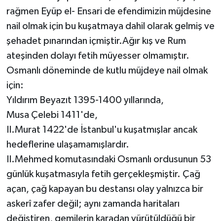
rağmen Eyüp el- Ensari de efendimizin müjdesine
nail olmak için bu kuşatmaya dahil olarak gelmiş ve
şehadet pınarından içmiştir.Ağır kış ve Rum
ateşinden dolayı fetih müyesser olmamıştır.
Osmanlı döneminde de kutlu müjdeye nail olmak
için:
Yıldırım Beyazıt 1395-1400 yıllarında,
Musa Çelebi 1411'de,
II.Murat 1422'de İstanbul'u kuşatmışlar ancak
hedeflerine ulaşamamışlardır.
II.Mehmed komutasındaki Osmanlı ordusunun 53
günlük kuşatmasıyla fetih gerçekleşmiştir. Çağ
açan, çağ kapayan bu destansı olay yalnızca bir
askerî zafer değil; aynı zamanda haritaları
değiştiren, gemilerin karadan yürütüldüğü bir