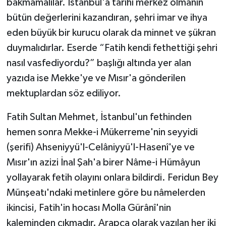
bakmamalılar. İstanbul'a tarihî merkez olmanın
bütün değerlerini kazandıran, şehri imar ve ihya
eden büyük bir kurucu olarak da minnet ve şükran
duymalıdırlar. Eserde “Fatih kendi fethettiği şehri
nasıl vasfediyordu?” başlığı altında yer alan
yazıda ise Mekke'ye ve Mısır'a gönderilen
mektuplardan söz ediliyor.
Fatih Sultan Mehmet, İstanbul'un fethinden
hemen sonra Mekke-i Mükerreme'nin seyyidi
(şerifi) Ahseniyyü'l-Celâniyyü'l-Hasenî'ye ve
Mısır'ın azizi İnal Şah'a birer Nâme-i Hümâyun
yollayarak fetih olayını onlara bildirdi. Feridun Bey
Münşeatı'ndaki metinlere göre bu nâmelerden
ikincisi, Fatih'in hocası Molla Gürânî'nin
kaleminden çıkmadır. Arapça olarak yazılan her iki