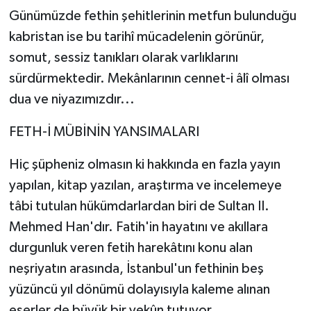
Günümüzde fethin şehitlerinin metfun bulunduğu
kabristan ise bu tarihî mücadelenin görünür,
somut, sessiz tanıkları olarak varlıklarını
sürdürmektedir. Mekânlarının cennet-i âlî olması
dua ve niyazımızdır...
FETH-İ MÜBİNİN YANSIMALARI
Hiç şüpheniz olmasın ki hakkında en fazla yayın
yapılan, kitap yazılan, araştırma ve incelemeye
tâbi tutulan hükümdarlardan biri de Sultan II.
Mehmed Han'dır. Fatih'in hayatını ve akıllara
durgunluk veren fetih harekâtını konu alan
neşriyatın arasında, İstanbul'un fethinin beş
yüzüncü yıl dönümü dolayısıyla kaleme alınan
eserler de büyük bir yekûn tutuyor.