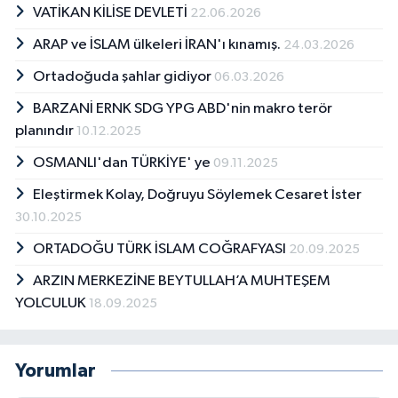
VATİKAN KİLİSE DEVLETİ
22.06.2026
ARAP ve İSLAM ülkeleri İRAN'ı kınamış.
24.03.2026
Ortadoğuda şahlar gidiyor
06.03.2026
BARZANİ ERNK SDG YPG ABD'nin makro terör
planındır
10.12.2025
OSMANLI'dan TÜRKİYE' ye
09.11.2025
Eleştirmek Kolay, Doğruyu Söylemek Cesaret İster
30.10.2025
ORTADOĞU TÜRK İSLAM COĞRAFYASI
20.09.2025
ARZIN MERKEZİNE BEYTULLAH’A MUHTEŞEM
YOLCULUK
18.09.2025
Yorumlar