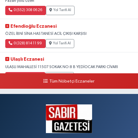
Pazarı yolu Üzeri
0 (552) 308 06 26
Yol Tarifi Al
Efendioğlu Eczanesi
ÖZEL İBNİ SİNA HASTANESİ ACİL ÇIKIŞI KARŞISI
0 (328) 814 11 99
Yol Tarifi Al
Ulaşlı Eczanesi
ULAŞLI MAHALLESİ 11507 SOKAK NO:8 B YEDİOCAK PARKI CİVARI
0 (546) 158 81 80
Yol Tarifi Al
Tüm Nöbetçi Eczaneler