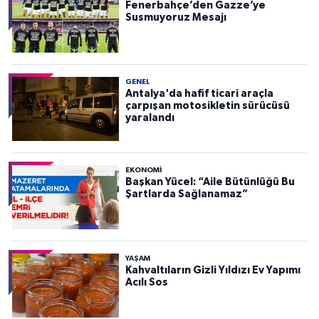
Fenerbahçe’den Gazze’ye
Susmuyoruz Mesajı
GENEL
Antalya'da hafif ticari araçla
çarpışan motosikletin sürücüsü
yaralandı
EKONOMI
Başkan Yücel: “Aile Bütünlüğü Bu
Şartlarda Sağlanamaz”
YAŞAM
Kahvaltıların Gizli Yıldızı Ev Yapımı
Acılı Sos