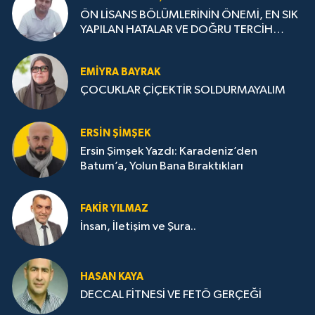
ÖN LİSANS BÖLÜMLERİNİN ÖNEMİ, EN SIK
YAPILAN HATALAR VE DOĞRU TERCİH
STRATEJİLERİ
EMIYRA BAYRAK
ÇOCUKLAR ÇİÇEKTİR SOLDURMAYALIM
ERSIN ŞIMŞEK
Ersin Şimşek Yazdı: Karadeniz’den
Batum’a, Yolun Bana Bıraktıkları
FAKIR YILMAZ
İnsan, İletişim ve Şura..
HASAN KAYA
DECCAL FİTNESİ VE FETÖ GERÇEĞİ