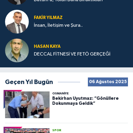
FAKIR YILMAZ
İnsan, İletişim ve Şura..
HASAN KAYA
DECCAL FİTNESİ VE FETÖ GERÇEĞİ
Geçen Yıl Bugün
06 Ağustos 2025
OSMANIYE
Bekirhan Uyutmaz: “Gönüllere
Dokunmaya Geldik”
SPOR