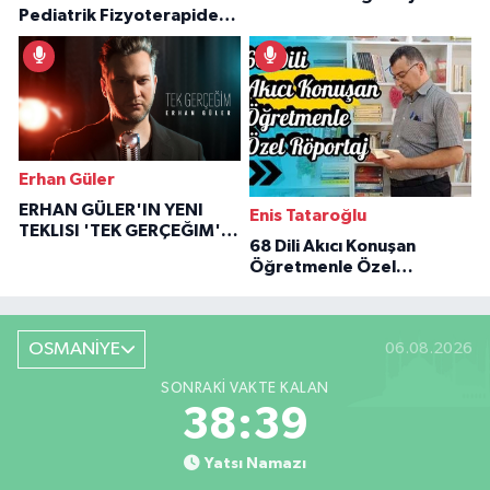
Pediatrik Fizyoterapiden
Özaraz Anlatıyor
İlham Veren Hikâyeler
Erhan Güler
ERHAN GÜLER'IN YENI
Enis Tataroğlu
TEKLISI 'TEK GERÇEĞIM'LE
68 Dili Akıcı Konuşan
BÜYÜK DÖNÜŞÜ
Öğretmenle Özel
Röportaj
OSMANİYE
06.08.2026
SONRAKI VAKTE KALAN
38:39
Yatsı Namazı