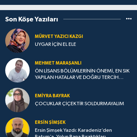
Son Köşe Yazıları
MÜRVET YAZICI KAZGI
UYGAR İÇİN EL ELE
MEHMET MARAŞANLI
ÖN LİSANS BÖLÜMLERİNİN ÖNEMİ, EN SIK
YAPILAN HATALAR VE DOĞRU TERCİH
STRATEJİLERİ
EMIYRA BAYRAK
ÇOCUKLAR ÇİÇEKTİR SOLDURMAYALIM
ERSIN ŞIMŞEK
Ersin Şimşek Yazdı: Karadeniz’den
Batum’a, Yolun Bana Bıraktıkları