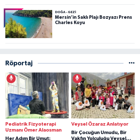
DOĞA - GEZI
Mersin’in Saklı Plajı Bozyazı Prens
Charles Koyu
Röportaj
Pediatrik Fizyoterapi
Veysel Özaraz Anlatıyor
Uzmanı Ömer Alaosman
Bir Çocuğun Umudu, Bir
Her Adım Bir Umut:
Vakfın Yolculuğu Veysel