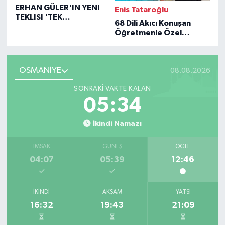
ERHAN GÜLER'IN YENI
Enis Tataroğlu
TEKLISI 'TEK
68 Dili Akıcı Konuşan
GERÇEĞIM'LE BÜYÜK
Öğretmenle Özel
DÖNÜŞÜ
Röportaj
OSMANİYE
08.08.2026
SONRAKI VAKTE KALAN
05:34
İkindi Namazı
İMSAK
GÜNEŞ
ÖĞLE
04:07
05:39
12:46
İKINDI
AKŞAM
YATSI
16:32
19:43
21:09