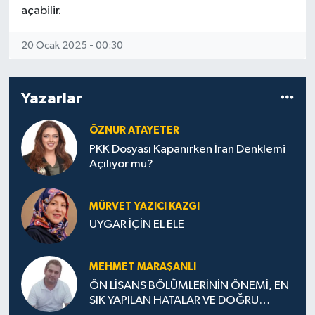
açabilir.
20 Ocak 2025 - 00:30
Yazarlar
ÖZNUR ATAYETER
PKK Dosyası Kapanırken İran Denklemi
Açılıyor mu?
MÜRVET YAZICI KAZGI
UYGAR İÇİN EL ELE
MEHMET MARAŞANLI
ÖN LİSANS BÖLÜMLERİNİN ÖNEMİ, EN
SIK YAPILAN HATALAR VE DOĞRU