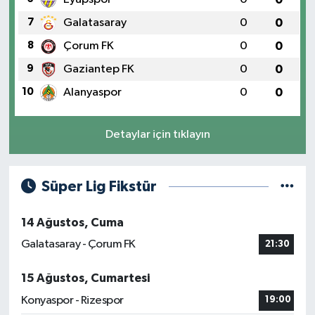
7
Galatasaray
0
0
8
Çorum FK
0
0
9
Gaziantep FK
0
0
10
Alanyaspor
0
0
Detaylar için tıklayın
Süper Lig Fikstür
14 Ağustos, Cuma
Galatasaray - Çorum FK
21:30
15 Ağustos, Cumartesi
Konyaspor - Rizespor
19:00