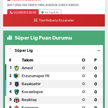
İBN-İ SİNA HASTANESİ YANI,ASKERLİK ŞUBESİ KARŞISI
0 (328) 812 02 00
Yol Tarifi Al
Tüm Nöbetçi Eczaneler
Süper Lig Puan Durumu
Süper Lig
#
Takım
O
P
1
Amed
0
0
2
Erzurumspor FK
0
0
3
Başakşehir
0
0
4
Kocaelispor
0
0
5
Beşiktaş
0
0
6
Eyüpspor
0
0