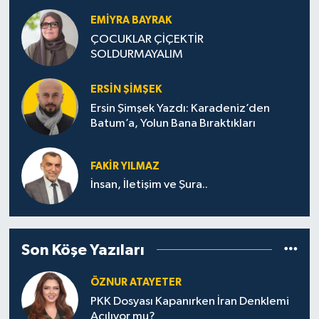
TERCİH STRATEJİLERİ
EMIYRA BAYRAK
ÇOCUKLAR ÇİÇEKTİR
SOLDURMAYALIM
ERSIN ŞIMŞEK
Ersin Şimşek Yazdı: Karadeniz’den
Batum’a, Yolun Bana Bıraktıkları
FAKIR YILMAZ
İnsan, İletişim ve Şura..
Son Köşe Yazıları
ÖZNUR ATAYETER
PKK Dosyası Kapanırken İran Denklemi
Açılıyor mu?