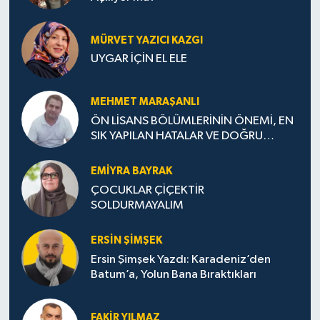
MÜRVET YAZICI KAZGI
UYGAR İÇİN EL ELE
MEHMET MARAŞANLI
ÖN LİSANS BÖLÜMLERİNİN ÖNEMİ, EN
SIK YAPILAN HATALAR VE DOĞRU
TERCİH STRATEJİLERİ
EMIYRA BAYRAK
ÇOCUKLAR ÇİÇEKTİR
SOLDURMAYALIM
ERSIN ŞIMŞEK
Ersin Şimşek Yazdı: Karadeniz’den
Batum’a, Yolun Bana Bıraktıkları
FAKIR YILMAZ