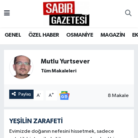
GENEL
Osmaniye Nöbetçi Eczaneler
GENEL
ÖZEL HABER
OSMANİYE
MAGAZİN
E
ÖZEL HABER
Osmaniye Hava Durumu
OSMANİYE
Osmaniye Trafik Yoğunluk Haritası
Mutlu Yurtsever
MAGAZİN
Süper Lig Puan Durumu ve Fikstür
Tüm Makaleleri
EKONOMİ
Tüm Manşetler
Paylaş
-
+
8 Makale
A
A
SPOR
Son Dakika Haberleri
RESMİ İLANLAR
Haber Arşivi
YEŞİLİN ZARAFETİ
Evimizde doğanın nefesini hissetmek, sadece