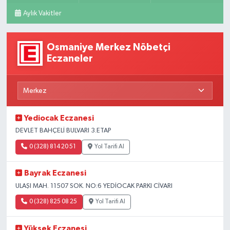
Aylık Vakitler
Osmaniye Merkez Nöbetçi
Eczaneler
Yediocak Eczanesi
DEVLET BAHÇELİ BULVARI 3.ETAP
0 (328) 814 20 51
Yol Tarifi Al
Bayrak Eczanesi
ULAŞI MAH. 11507 SOK. NO:6 YEDİOCAK PARKI CİVARI
0 (328) 825 08 25
Yol Tarifi Al
Yüksek Eczanesi