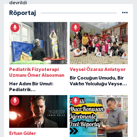
Röportaj
Pediatrik Fizyoterapi
Veysel Özaraz Anlatıyor
Uzmanı Ömer Alaosman
Bir Çocuğun Umudu, Bir
Her Adım Bir Umut:
Vakfın Yolculuğu Veysel
Pediatrik
Özaraz Anlatıyor
Fizyoterapiden İlham
Veren Hikâyeler
Erhan Güler