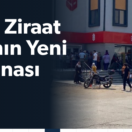
’de Yaz
a
esintisi