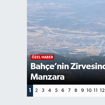
ÖZEL HABER
Bahçe’nin Zirvesin
Manzara
1
2
3
4
5
6
7
8
9
10
11
12