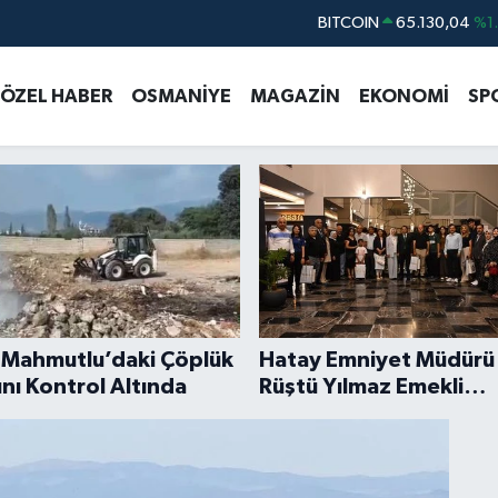
DOLAR
47,7069
%0.
EURO
55,0265
%0.
ÖZEL HABER
OSMANİYE
MAGAZİN
EKONOMİ
SP
STERLİN
64,1897
%0.
GRAM ALTIN
6618.49
%2.
e ve Türkiye Haberleri
BİST100
13.887
%6
BITCOIN
65.130,04
%1
 Mahmutlu’daki Çöplük
Hatay Emniyet Müdürü
nı Kontrol Altında
Rüştü Yılmaz Emekli
Personele Veda Etti