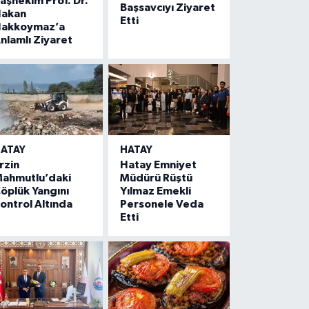
aşhekim Prof. Dr.
Başsavcıyı Ziyaret
akan
Etti
akkoymaz’a
nlamlı Ziyaret
ATAY
HATAY
rzin
Hatay Emniyet
ahmutlu’daki
Müdürü Rüştü
öplük Yangını
Yılmaz Emekli
ontrol Altında
Personele Veda
Etti