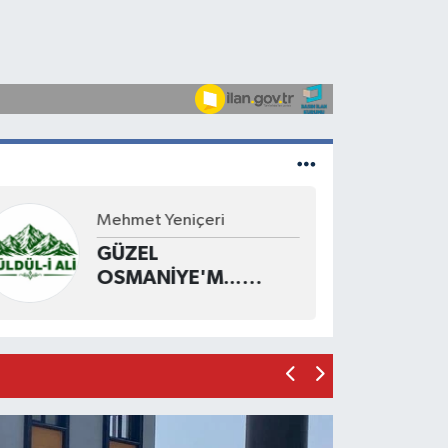
Resul Özdil
DOĞA DOSTU
ÇİMENTO FABRİKASI
MÜMKÜN MÜ?