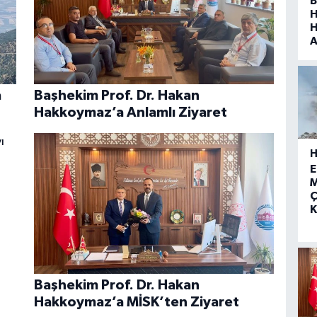
B
H
H
A
a
Başhekim Prof. Dr. Hakan
Hakkoymaz’a Anlamlı Ziyaret
H
E
M
Ç
K
Başhekim Prof. Dr. Hakan
Hakkoymaz’a MİSK’ten Ziyaret