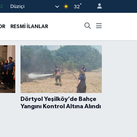
°
Düziçi
17
32
01
OR
RESMİ İLANLAR
02
12
4
.2
Dörtyol Yeşilköy’de Bahçe
Yangını Kontrol Altına Alındı