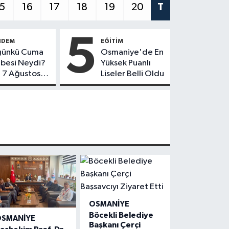
5
16
17
18
19
20
T
5
NDEM
EĞITIM
günkü Cuma
Osmaniye'de En
besi Neydi?
Yüksek Puanlı
e 7 Ağustos
Liseler Belli Oldu
ma
besinin
usu
OSMANIYE
Böcekli Belediye
SMANIYE
Başkanı Çerçi