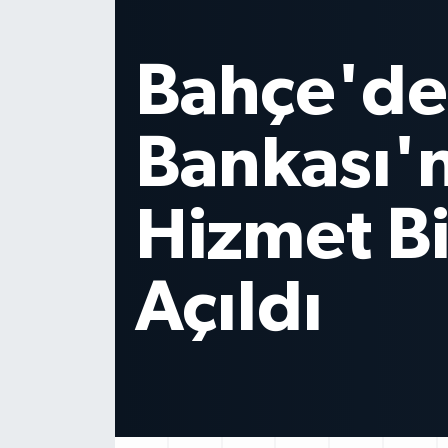
Osmaniye
Sıcağınd
Elektrik K
Tepkisi