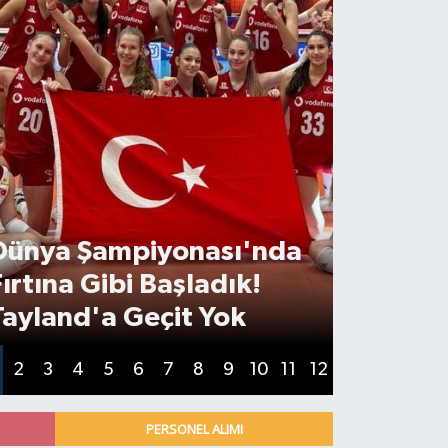
Galatas
Dünya Şampiyonası'nda
Neden S
Fırtına Gibi Başladık!
Bekledi
Tayland'a Geçit Yok
Gelmed
2
3
4
5
6
7
8
9
10
11
12