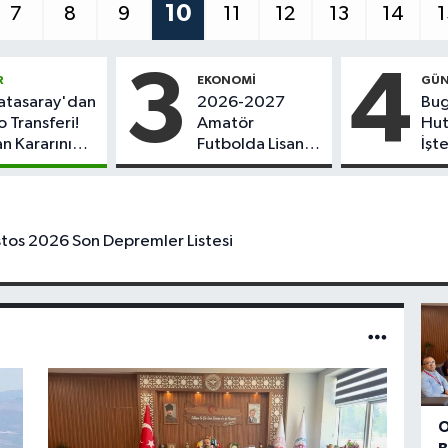
11
7
8
9
10
12
13
14
1
3
4
R
EKONOMI
GÜ
atasaray'dan
2026-2027
Bu
o Transferi!
Amatör
Hut
an Kararını
Futbolda Lisans
İşt
di
ve Transfer
Cu
Bedelleri
Hut
Açıklandı
Kon
os 2026 Son Depremler Listesi
O