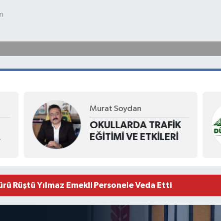
Mehmet Yeniçeri
K
GÜZEL
Hakan Hakkoymaz’a Anlamlı Ziyaret
OSMANİYE'M...
kanı Çerçi Başsavcıyı Ziyaret Etti
OSMANLI MİSALİ,
 Çöplük Yangını Kontrol Altında
SENİN DE DEĞERİN
rü Rüştü Yılmaz Emekli Personele Veda Etti
BİLİNMİYOR MU?
Hakan Hakkoymaz’a MİSK’ten Ziyaret