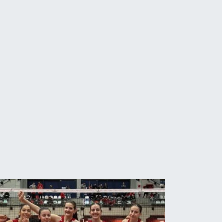
MANIYE
aşhekim Prof. Dr. Hakan H
nlamlı Ziyaret