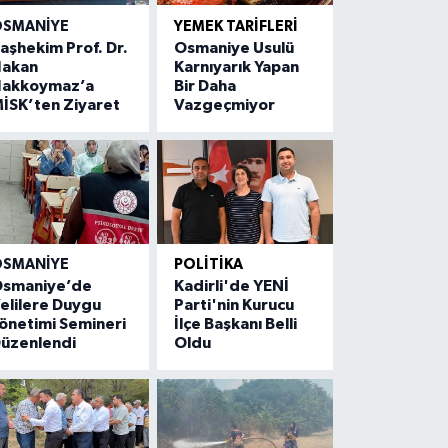
SMANIYE
YEMEK TARIFLERI
aşhekim Prof. Dr.
Osmaniye Usulü
akan
Karnıyarık Yapan
akkoymaz’a
Bir Daha
İSK’ten Ziyaret
Vazgeçmiyor
SMANIYE
POLITIKA
smaniye’de
Kadirli'de YENİ
elilere Duygu
Parti'nin Kurucu
önetimi Semineri
İlçe Başkanı Belli
üzenlendi
Oldu