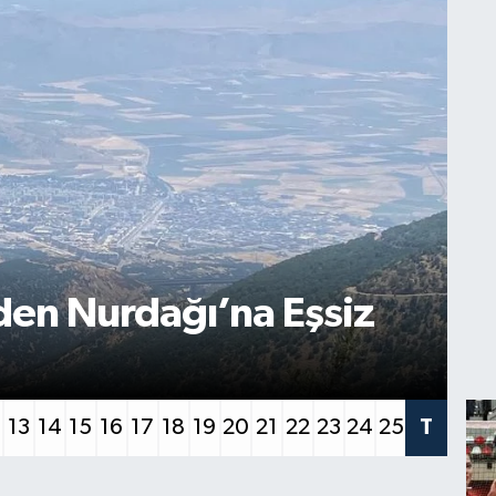
OS
den Nurdağı’na Eşsiz
B
A
13
14
15
16
17
18
19
20
21
22
23
24
25
T