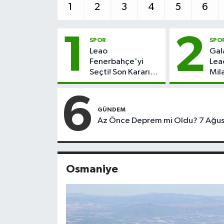
1
2
3
4
5
6
1
2
SPOR
SPO
Leao
Gal
Fenerbahçe'yi
Lea
Seçti! Son Kararı
Mil
Milan Verecek
Ver
6
GÜNDEM
Az Önce Deprem mi Oldu? 7 Ağust
Osmaniye