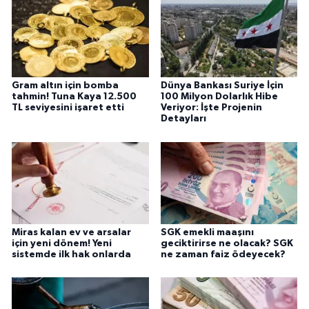
Gram altın için bomba
Dünya Bankası Suriye İçin
tahmin! Tuna Kaya 12.500
100 Milyon Dolarlık Hibe
TL seviyesini işaret etti
Veriyor: İşte Projenin
Detayları
Miras kalan ev ve arsalar
SGK emekli maaşını
için yeni dönem! Yeni
geciktirirse ne olacak? SGK
sistemde ilk hak onlarda
ne zaman faiz ödeyecek?