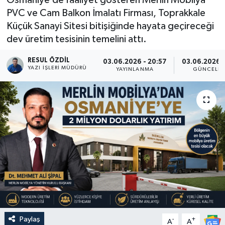
PVC ve Cam Balkon İmalatı Firması, Toprakkale
Küçük Sanayi Sitesi bitişiğinde hayata geçireceği
dev üretim tesisinin temelini attı.
RESUL ÖZDIL
03.06.2026 - 20:57
03.06.2026 -
YAZI İŞLERI MÜDÜRÜ
YAYINLANMA
GÜNCELL
Paylaş
-
+
A
A