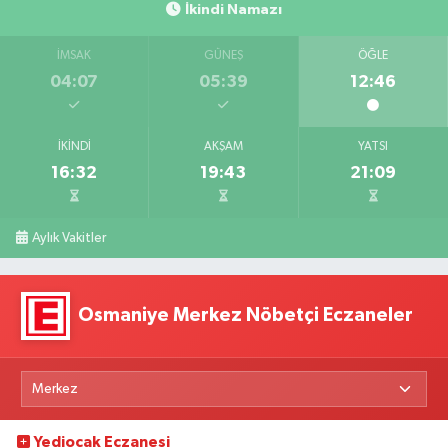
İkindi Namazı
İMSAK
GÜNEŞ
ÖĞLE
04:07
05:39
12:46
İKINDI
AKŞAM
YATSI
16:32
19:43
21:09
Aylık Vakitler
Osmaniye Merkez Nöbetçi Eczaneler
Yediocak Eczanesi