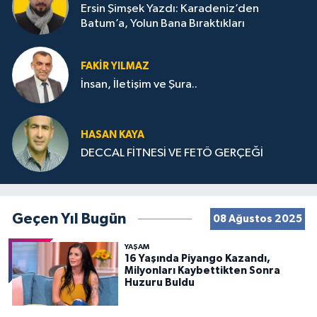
Ersin Şimşek Yazdı: Karadeniz’den
Batum’a, Yolun Bana Bıraktıkları
FAKIR YILMAZ
İnsan, İletişim ve Şura..
HASAN KAYA
DECCAL FİTNESİ VE FETÖ GERÇEĞİ
Geçen Yıl Bugün
08 Ağustos 2025
YAŞAM
16 Yaşında Piyango Kazandı,
Milyonları Kaybettikten Sonra
Huzuru Buldu