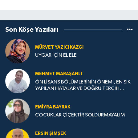
Son Köşe Yazıları
MÜRVET YAZICI KAZGI
UYGAR İÇİN EL ELE
MEHMET MARAŞANLI
ÖN LİSANS BÖLÜMLERİNİN ÖNEMİ, EN SIK
YAPILAN HATALAR VE DOĞRU TERCİH
STRATEJİLERİ
EMIYRA BAYRAK
ÇOCUKLAR ÇİÇEKTİR SOLDURMAYALIM
ERSIN ŞIMŞEK