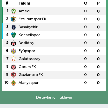
#
Takım
O
P
1
Amed
0
0
2
Erzurumspor FK
0
0
3
Başakşehir
0
0
4
Kocaelispor
0
0
5
Beşiktaş
0
0
6
Eyüpspor
0
0
7
Galatasaray
0
0
8
Çorum FK
0
0
9
Gaziantep FK
0
0
10
Alanyaspor
0
0
Detaylar için tıklayın