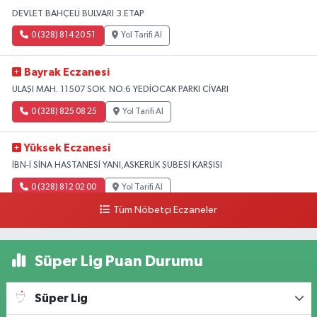
DEVLET BAHÇELİ BULVARI 3.ETAP
0 (328) 814 20 51
Yol Tarifi Al
Bayrak Eczanesi
ULAŞI MAH. 11507 SOK. NO:6 YEDİOCAK PARKI CİVARI
0 (328) 825 08 25
Yol Tarifi Al
Yüksek Eczanesi
İBN-İ SİNA HASTANESİ YANI,ASKERLİK ŞUBESİ KARŞISI
0 (328) 812 02 00
Yol Tarifi Al
Tüm Nöbetçi Eczaneler
Süper Lig Puan Durumu
Süper Lig