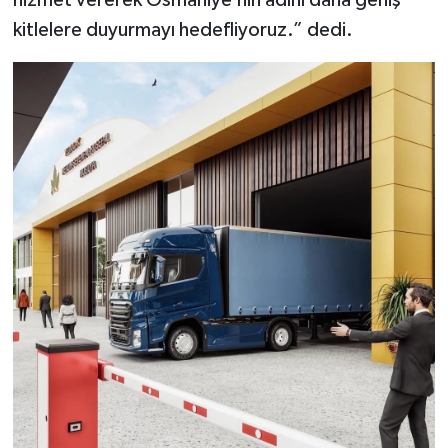
hizmet vererek Osmaniye’nin adını daha geniş
kitlelere duyurmayı hedefliyoruz.” dedi.