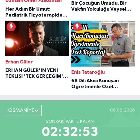
Uzmanı Ömer Alaosman
Bir Çocuğun Umudu, Bir
Her Adım Bir Umut:
Vakfın Yolculuğu Veysel
Pediatrik Fizyoterapiden
Özaraz Anlatıyor
İlham Veren Hikâyeler
Erhan Güler
ERHAN GÜLER'IN YENI
Enis Tataroğlu
TEKLISI 'TEK GERÇEĞIM'LE
68 Dili Akıcı Konuşan
BÜYÜK DÖNÜŞÜ
Öğretmenle Özel
Röportaj
OSMANİYE
08.08.2026
SONRAKI VAKTE KALAN
02:32:52