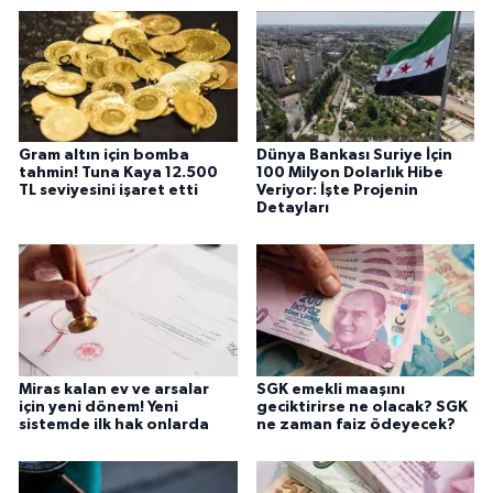
Gram altın için bomba
Dünya Bankası Suriye İçin
tahmin! Tuna Kaya 12.500
100 Milyon Dolarlık Hibe
TL seviyesini işaret etti
Veriyor: İşte Projenin
Detayları
Miras kalan ev ve arsalar
SGK emekli maaşını
için yeni dönem! Yeni
geciktirirse ne olacak? SGK
sistemde ilk hak onlarda
ne zaman faiz ödeyecek?