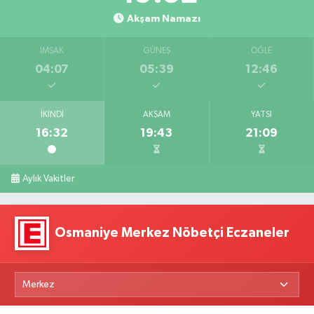
Akşam Namazı
İMSAK
GÜNEŞ
ÖĞLE
04:07
05:39
12:46
İKINDI
AKŞAM
YATSI
16:32
19:43
21:09
Aylık Vakitler
Osmaniye Merkez Nöbetçi Eczaneler