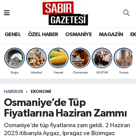
GENEL
Osmaniye Nöbetçi Eczaneler
GENEL
ÖZEL HABER
OSMANİYE
MAGAZİN
E
ÖZEL HABER
Osmaniye Hava Durumu
OSMANİYE
Osmaniye Trafik Yoğunluk Haritası
MAGAZİN
Süper Lig Puan Durumu ve Fikstür
Doğa
İstanbul
Yemek
Osmaniye
KÜLTÜR
Yaşam
EKONOMİ
Tüm Manşetler
HABERLER
EKONOMI
Osmaniye’de Tüp
SPOR
Son Dakika Haberleri
Fiyatlarına Haziran Zammı
RESMİ İLANLAR
Haber Arşivi
Osmaniye’de tüp fiyatlarına zam geldi. 2 Haziran
2025 itibarıyla Aygaz, İpragaz ve Bizimgaz