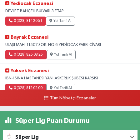
Yediocak Eczanesi
DEVLET BAHÇELİ BULVARI 3.ETAP
0 (328) 814 20 51
Yol Tarifi Al
Bayrak Eczanesi
ULAŞI MAH. 11507 SOK. NO:6 YEDİOCAK PARKI CİVARI
0 (328) 825 08 25
Yol Tarifi Al
Yüksek Eczanesi
İBN-İ SİNA HASTANESİ YANI,ASKERLİK ŞUBESİ KARŞISI
0 (328) 812 02 00
Yol Tarifi Al
Tüm Nöbetçi Eczaneler
Süper Lig Puan Durumu
Süper Lig