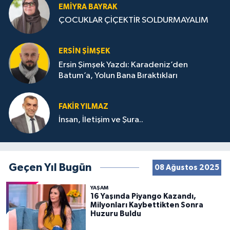
EMIYRA BAYRAK
ÇOCUKLAR ÇİÇEKTİR SOLDURMAYALIM
ERSIN ŞIMŞEK
Ersin Şimşek Yazdı: Karadeniz’den
Batum’a, Yolun Bana Bıraktıkları
FAKIR YILMAZ
İnsan, İletişim ve Şura..
Geçen Yıl Bugün
08 Ağustos 2025
YAŞAM
16 Yaşında Piyango Kazandı,
Milyonları Kaybettikten Sonra
Huzuru Buldu