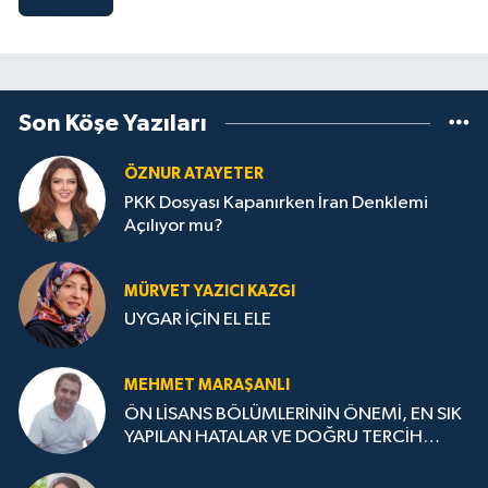
Son Köşe Yazıları
ÖZNUR ATAYETER
PKK Dosyası Kapanırken İran Denklemi
Açılıyor mu?
MÜRVET YAZICI KAZGI
UYGAR İÇİN EL ELE
MEHMET MARAŞANLI
ÖN LİSANS BÖLÜMLERİNİN ÖNEMİ, EN SIK
YAPILAN HATALAR VE DOĞRU TERCİH
STRATEJİLERİ