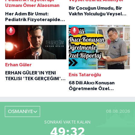
Uzmanı Ömer Alaosman
Bir Çocuğun Umudu, Bir
Her Adım Bir Umut:
Vakfın Yolculuğu Veysel
Pediatrik Fizyoterapiden
Özaraz Anlatıyor
İlham Veren Hikâyeler
Erhan Güler
ERHAN GÜLER'IN YENI
Enis Tataroğlu
TEKLISI 'TEK GERÇEĞIM'LE
68 Dili Akıcı Konuşan
BÜYÜK DÖNÜŞÜ
Öğretmenle Özel
Röportaj
OSMANİYE
08.08.2026
SONRAKI VAKTE KALAN
49:31