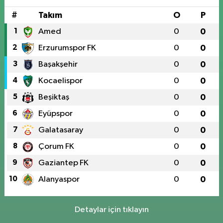
#
Takım
O
P
1
Amed
0
0
2
Erzurumspor FK
0
0
3
Başakşehir
0
0
4
Kocaelispor
0
0
5
Beşiktaş
0
0
6
Eyüpspor
0
0
7
Galatasaray
0
0
8
Çorum FK
0
0
9
Gaziantep FK
0
0
10
Alanyaspor
0
0
Detaylar için tıklayın