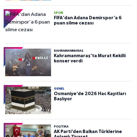
SPOR
FIFA'dan Adana Demirspor'a 6
puan silme cezası
KAHRAMANMARAŞ
Kahramanmaraş’ta Murat Kekilli
konser verdi
GENEL
Osmaniye’de 2026 Hac Kayıtları
Başlıyor
POLITIKA
AK Parti’den Balkan Türklerine
Anlamlı Ziyaret