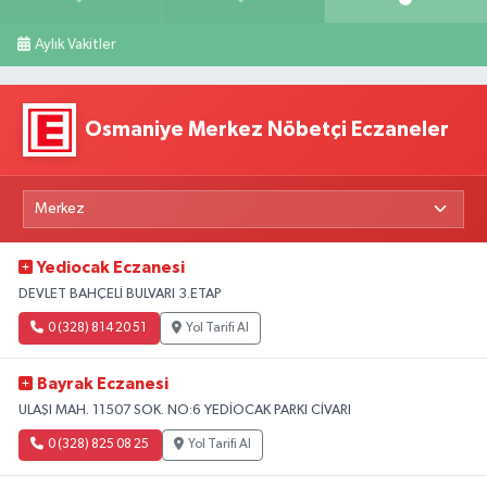
Aylık Vakitler
Osmaniye Merkez Nöbetçi Eczaneler
Yediocak Eczanesi
DEVLET BAHÇELİ BULVARI 3.ETAP
0 (328) 814 20 51
Yol Tarifi Al
Bayrak Eczanesi
ULAŞI MAH. 11507 SOK. NO:6 YEDİOCAK PARKI CİVARI
0 (328) 825 08 25
Yol Tarifi Al