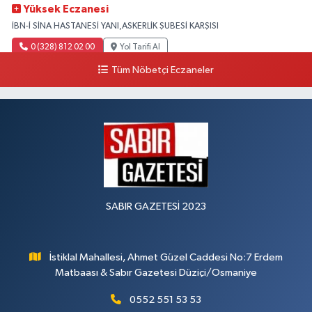
Yüksek Eczanesi
İBN-İ SİNA HASTANESİ YANI,ASKERLİK ŞUBESİ KARŞISI
0 (328) 812 02 00
Yol Tarifi Al
Tüm Nöbetçi Eczaneler
SABIR GAZETESİ 2023
İstiklal Mahallesi, Ahmet Güzel Caddesi No:7 Erdem
Matbaası & Sabır Gazetesi Düziçi/Osmaniye
0552 551 53 53