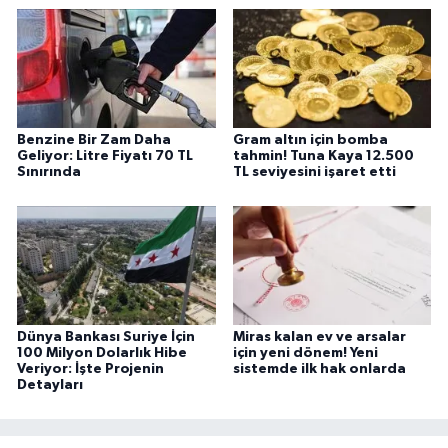
Benzine Bir Zam Daha
Gram altın için bomba
Geliyor: Litre Fiyatı 70 TL
tahmin! Tuna Kaya 12.500
Sınırında
TL seviyesini işaret etti
Dünya Bankası Suriye İçin
Miras kalan ev ve arsalar
100 Milyon Dolarlık Hibe
için yeni dönem! Yeni
Veriyor: İşte Projenin
sistemde ilk hak onlarda
Detayları