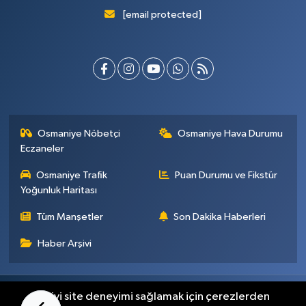
[email protected]
Osmaniye Nöbetçi
Osmaniye Hava Durumu
Eczaneler
Osmaniye Trafik
Puan Durumu ve Fikstür
Yoğunluk Haritası
Tüm Manşetler
Son Dakika Haberleri
Haber Arşivi
Künye
İletişim
Gizlilik Sözleşmesi
En iyi site deneyimi sağlamak için çerezlerden