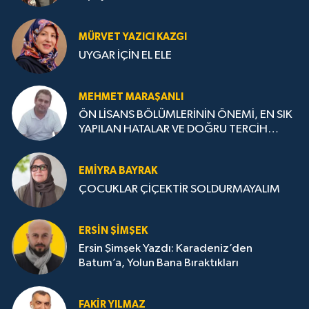
MÜRVET YAZICI KAZGI
UYGAR İÇİN EL ELE
MEHMET MARAŞANLI
ÖN LİSANS BÖLÜMLERİNİN ÖNEMİ, EN SIK
YAPILAN HATALAR VE DOĞRU TERCİH
STRATEJİLERİ
EMIYRA BAYRAK
ÇOCUKLAR ÇİÇEKTİR SOLDURMAYALIM
ERSIN ŞIMŞEK
Ersin Şimşek Yazdı: Karadeniz’den
Batum’a, Yolun Bana Bıraktıkları
FAKIR YILMAZ