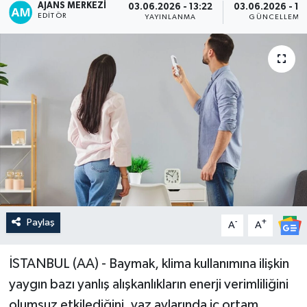
AJANS MERKEZI
03.06.2026 - 13:22
03.06.2026 - 16
EDITÖR
YAYINLANMA
GÜNCELLEME
Paylaş
-
+
A
A
İSTANBUL (AA) - Baymak, klima kullanımına ilişkin
yaygın bazı yanlış alışkanlıkların enerji verimliliğini
olumsuz etkilediğini, yaz aylarında iç ortam