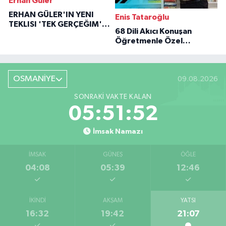
Erhan Güler
ERHAN GÜLER'IN YENI
Enis Tataroğlu
TEKLISI 'TEK GERÇEĞIM'LE
68 Dili Akıcı Konuşan
BÜYÜK DÖNÜŞÜ
Öğretmenle Özel
Röportaj
OSMANİYE
09.08.2026
SONRAKI VAKTE KALAN
05:51:51
İmsak Namazı
İMSAK
GÜNEŞ
ÖĞLE
04:08
05:39
12:46
İKINDI
AKŞAM
YATSI
16:32
19:42
21:07