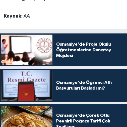
Kaynak:
AA
Osmaniye’de Proje Okulu
Öğretmenlerine Danıştay
Müjdesi
Osmaniye’de Öğrenci Affı
Başvuruları Başladı mı?
Osmaniye’de Çörek Otlu
Peynirli Poğaça Tarifi Çok
Seviliyor