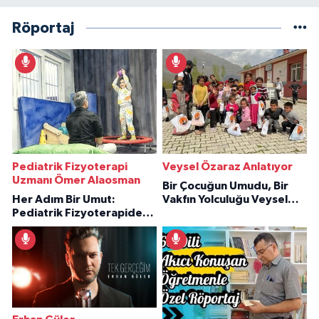
Röportaj
Pediatrik Fizyoterapi
Veysel Özaraz Anlatıyor
Uzmanı Ömer Alaosman
Bir Çocuğun Umudu, Bir
Her Adım Bir Umut:
Vakfın Yolculuğu Veysel
Pediatrik Fizyoterapiden
Özaraz Anlatıyor
İlham Veren Hikâyeler