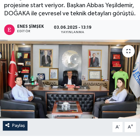
projesine start veriyor. Başkan Abbas Yeşildemir,
DOĞAKA ile çevresel ve teknik detayları görüştü.
ENES ŞIMŞEK
03.06.2025 - 13:19
EDITÖR
YAYINLANMA
Paylaş
-
+
A
A