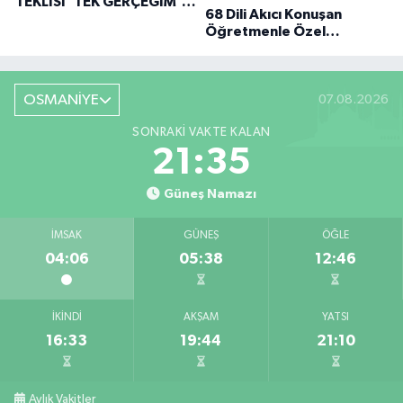
TEKLISI 'TEK GERÇEĞIM'LE
68 Dili Akıcı Konuşan
BÜYÜK DÖNÜŞÜ
Öğretmenle Özel
Röportaj
OSMANİYE
07.08.2026
SONRAKI VAKTE KALAN
21:34
Güneş Namazı
İMSAK
GÜNEŞ
ÖĞLE
04:06
05:38
12:46
İKINDI
AKŞAM
YATSI
16:33
19:44
21:10
Aylık Vakitler