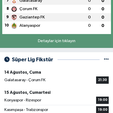
7
Galatasaray
0
0
8
Çorum FK
0
0
9
Gaziantep FK
0
0
10
Alanyaspor
0
0
Detaylar için tıklayın
Süper Lig Fikstür
14 Ağustos, Cuma
Galatasaray - Çorum FK
21:30
15 Ağustos, Cumartesi
Konyaspor - Rizespor
19:00
Kasımpaşa - Trabzonspor
19:00