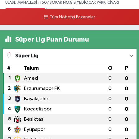
ULAŞLI MAHALLESİ 11507 SOKAK NO:8 B YEDİOCAK PARKI CİVARI
0 (546) 158 81 80
Yol Tarifi Al
Tüm Nöbetçi Eczaneler
Süper Lig Puan Durumu
Süper Lig
#
Takım
O
P
1
Amed
0
0
2
Erzurumspor FK
0
0
3
Başakşehir
0
0
4
Kocaelispor
0
0
5
Beşiktaş
0
0
6
Eyüpspor
0
0