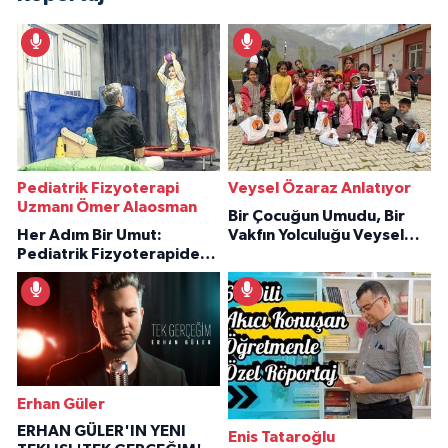
Pediatrik Fizyoterapi
Veysel Özaraz Anlatıyor
Uzmanı Ömer Alaosman
Bir Çocuğun Umudu, Bir
Her Adım Bir Umut:
Vakfın Yolculuğu Veysel
Pediatrik Fizyoterapiden
Özaraz Anlatıyor
İlham Veren Hikâyeler
Erhan Güler
ERHAN GÜLER'IN YENI
Enis Tataroğlu