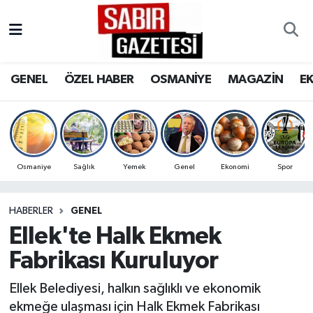
GENEL
Osmaniye Nöbetçi Eczaneler
GENEL
ÖZEL HABER
OSMANİYE
MAGAZİN
E
ÖZEL HABER
Osmaniye Hava Durumu
OSMANİYE
Osmaniye Trafik Yoğunluk Haritası
MAGAZİN
Süper Lig Puan Durumu ve Fikstür
Osmaniye
Sağlık
Yemek
Genel
Ekonomi
Spor
EKONOMİ
Tüm Manşetler
HABERLER
GENEL
Ellek'te Halk Ekmek
SPOR
Son Dakika Haberleri
Fabrikası Kuruluyor
RESMİ İLANLAR
Haber Arşivi
Ellek Belediyesi, halkın sağlıklı ve ekonomik
ekmeğe ulaşması için Halk Ekmek Fabrikası