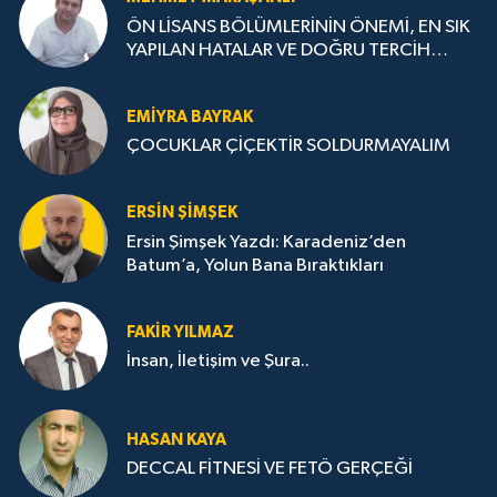
ÖN LİSANS BÖLÜMLERİNİN ÖNEMİ, EN SIK
YAPILAN HATALAR VE DOĞRU TERCİH
STRATEJİLERİ
EMIYRA BAYRAK
ÇOCUKLAR ÇİÇEKTİR SOLDURMAYALIM
ERSIN ŞIMŞEK
Ersin Şimşek Yazdı: Karadeniz’den
Batum’a, Yolun Bana Bıraktıkları
FAKIR YILMAZ
İnsan, İletişim ve Şura..
HASAN KAYA
DECCAL FİTNESİ VE FETÖ GERÇEĞİ