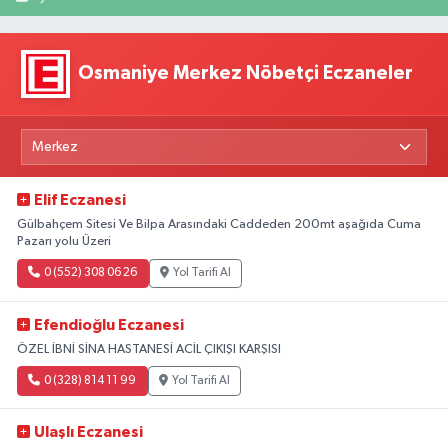
Osmaniye Merkez Nöbetçi Eczaneler
Elif Eczanesi
Gülbahçem Sitesi Ve Bilpa Arasındaki Caddeden 200mt aşağıda Cuma
Pazarı yolu Üzeri
0 (552) 308 06 26
Yol Tarifi Al
Efendioğlu Eczanesi
ÖZEL İBNİ SİNA HASTANESİ ACİL ÇIKIŞI KARŞISI
0 (328) 814 11 99
Yol Tarifi Al
Ulaşlı Eczanesi