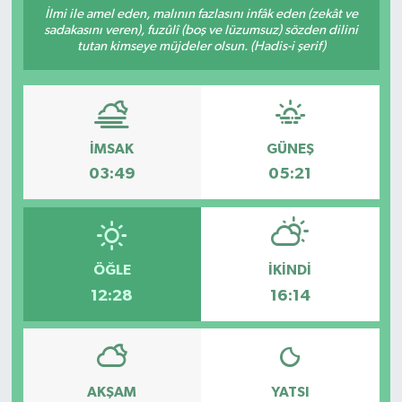
İlmi ile amel eden, malının fazlasını infâk eden (zekât ve
sadakasını veren), fuzûlî (boş ve lüzumsuz) sözden dilini
tutan kimseye müjdeler olsun. (Hadis-i şerif)
İMSAK
GÜNEŞ
03:49
05:21
ÖĞLE
İKINDI
12:28
16:14
AKŞAM
YATSI