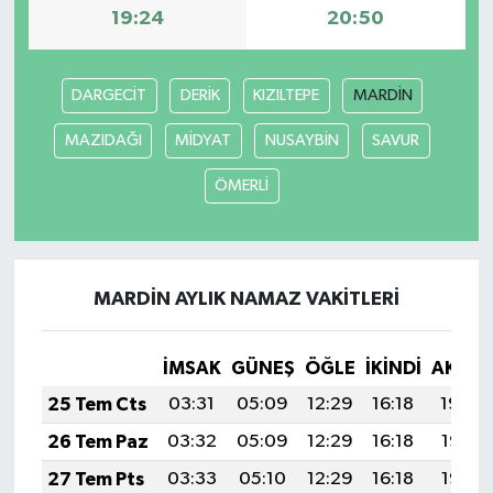
19:24
20:50
DARGECİT
DERİK
KIZILTEPE
MARDİN
MAZIDAĞI
MİDYAT
NUSAYBİN
SAVUR
ÖMERLİ
MARDİN AYLIK NAMAZ VAKITLERI
İMSAK
GÜNEŞ
ÖĞLE
İKINDI
AKŞA
25 Tem Cts
03:31
05:09
12:29
16:18
19:39
26 Tem Paz
03:32
05:09
12:29
16:18
19:38
27 Tem Pts
03:33
05:10
12:29
16:18
19:37