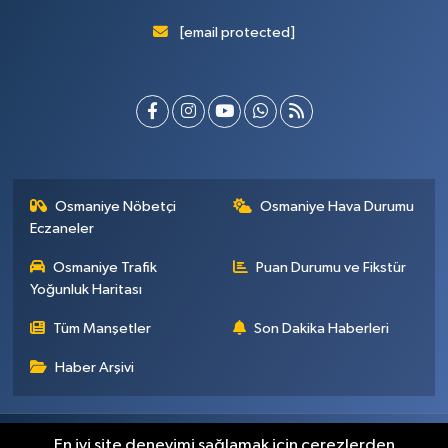
[email protected]
Osmaniye Nöbetçi
Osmaniye Hava Durumu
Eczaneler
Osmaniye Trafik
Puan Durumu ve Fikstür
Yoğunluk Haritası
Tüm Manşetler
Son Dakika Haberleri
Haber Arşivi
Künye
İletişim
Gizlilik Sözleşmesi
En iyi site deneyimi sağlamak için çerezlerden