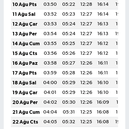
10 Ağu Pts
03:50
05:22
12:28
16:14
19:23
11 Ağu Sal
03:52
05:23
12:27
16:14
19:22
12 Ağu Çar
03:53
05:24
12:27
16:13
19:21
13 Ağu Per
03:54
05:24
12:27
16:13
19:20
14 Ağu Cum
03:55
05:25
12:27
16:12
19:18
15 Ağu Cts
03:56
05:26
12:27
16:12
19:17
16 Ağu Paz
03:58
05:27
12:26
16:11
19:16
17 Ağu Pts
03:59
05:28
12:26
16:11
19:15
18 Ağu Sal
04:00
05:29
12:26
16:10
19:13
19 Ağu Çar
04:01
05:29
12:26
16:10
19:12
20 Ağu Per
04:02
05:30
12:26
16:09
19:11
21 Ağu Cum
04:04
05:31
12:25
16:08
19:10
22 Ağu Cts
04:05
05:32
12:25
16:08
19:08