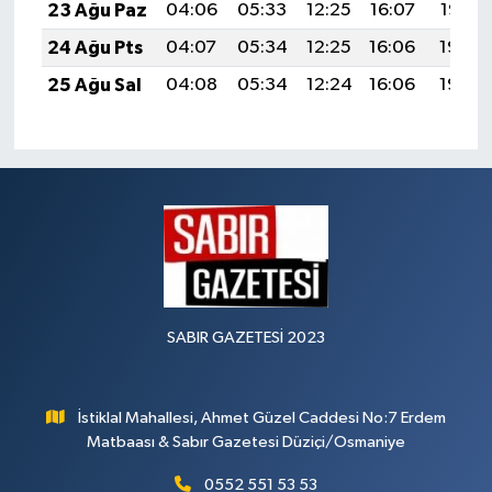
23 Ağu Paz
04:06
05:33
12:25
16:07
19:07
24 Ağu Pts
04:07
05:34
12:25
16:06
19:06
25 Ağu Sal
04:08
05:34
12:24
16:06
19:04
SABIR GAZETESİ 2023
İstiklal Mahallesi, Ahmet Güzel Caddesi No:7 Erdem
Matbaası & Sabır Gazetesi Düziçi/Osmaniye
0552 551 53 53