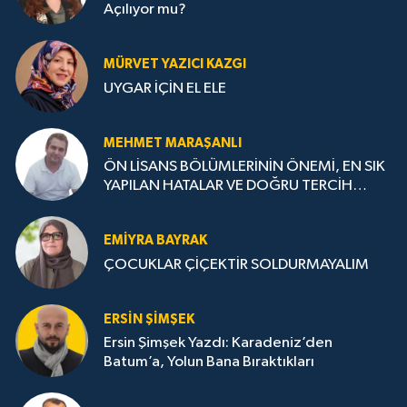
Açılıyor mu?
MÜRVET YAZICI KAZGI
UYGAR İÇİN EL ELE
MEHMET MARAŞANLI
ÖN LİSANS BÖLÜMLERİNİN ÖNEMİ, EN SIK
YAPILAN HATALAR VE DOĞRU TERCİH
STRATEJİLERİ
EMIYRA BAYRAK
ÇOCUKLAR ÇİÇEKTİR SOLDURMAYALIM
ERSIN ŞIMŞEK
Ersin Şimşek Yazdı: Karadeniz’den
Batum’a, Yolun Bana Bıraktıkları