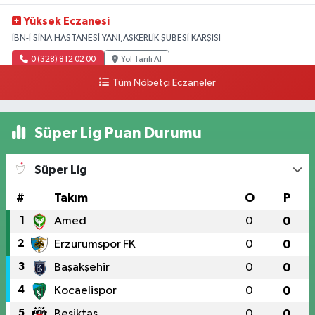
Yüksek Eczanesi
İBN-İ SİNA HASTANESİ YANI,ASKERLİK ŞUBESİ KARŞISI
0 (328) 812 02 00
Yol Tarifi Al
Tüm Nöbetçi Eczaneler
Süper Lig Puan Durumu
Süper Lig
#
Takım
O
P
1
Amed
0
0
2
Erzurumspor FK
0
0
3
Başakşehir
0
0
4
Kocaelispor
0
0
5
Beşiktaş
0
0