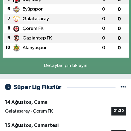
6
Eyüpspor
0
0
7
Galatasaray
0
0
8
Çorum FK
0
0
9
Gaziantep FK
0
0
10
Alanyaspor
0
0
Detaylar için tıklayın
Süper Lig Fikstür
14 Ağustos, Cuma
Galatasaray - Çorum FK
21:30
15 Ağustos, Cumartesi