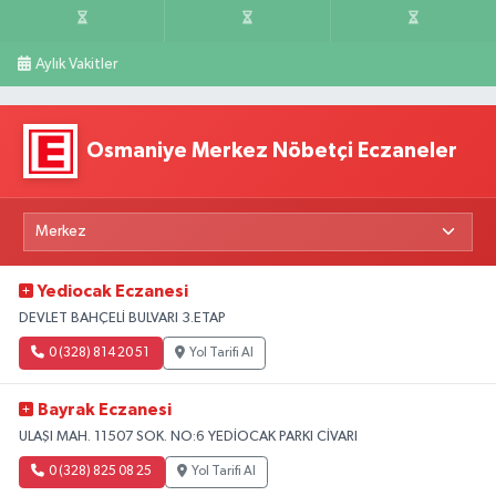
Aylık Vakitler
Osmaniye Merkez Nöbetçi Eczaneler
Yediocak Eczanesi
DEVLET BAHÇELİ BULVARI 3.ETAP
0 (328) 814 20 51
Yol Tarifi Al
Bayrak Eczanesi
ULAŞI MAH. 11507 SOK. NO:6 YEDİOCAK PARKI CİVARI
0 (328) 825 08 25
Yol Tarifi Al