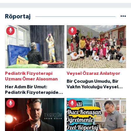
Röportaj
Pediatrik Fizyoterapi
Veysel Özaraz Anlatıyor
Uzmanı Ömer Alaosman
Bir Çocuğun Umudu, Bir
Her Adım Bir Umut:
Vakfın Yolculuğu Veysel
Pediatrik Fizyoterapiden
Özaraz Anlatıyor
İlham Veren Hikâyeler