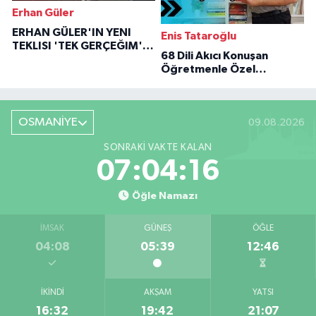
Erhan Güler
ERHAN GÜLER'IN YENI
Enis Tataroğlu
TEKLISI 'TEK GERÇEĞIM'LE
68 Dili Akıcı Konuşan
BÜYÜK DÖNÜŞÜ
Öğretmenle Özel
Röportaj
OSMANİYE
09.08.2026
SONRAKI VAKTE KALAN
07:04:15
Öğle Namazı
İMSAK
GÜNEŞ
ÖĞLE
04:08
05:39
12:46
İKINDI
AKŞAM
YATSI
16:32
19:42
21:07