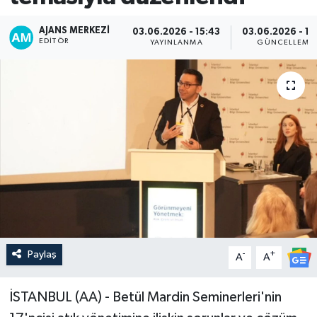
AJANS MERKEZI
03.06.2026 - 15:43
03.06.2026 - 16
EDITÖR
YAYINLANMA
GÜNCELLEME
Paylaş
-
+
A
A
İSTANBUL (AA) - Betül Mardin Seminerleri'nin