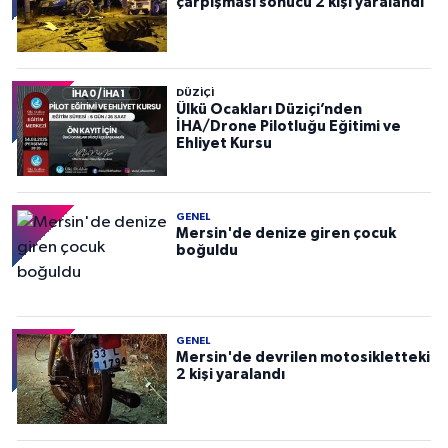
çarpışması sonucu 2 kişi yaralandı
DÜZIÇI
Ülkü Ocakları Düziçi’nden
İHA/Drone Pilotluğu Eğitimi ve
Ehliyet Kursu
GENEL
Mersin'de denize giren çocuk
boğuldu
GENEL
Mersin'de devrilen motosikletteki
2 kişi yaralandı