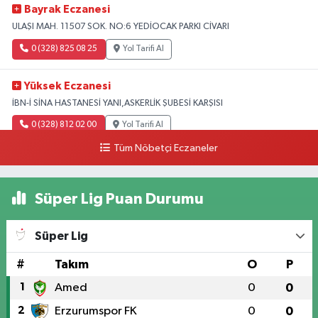
Bayrak Eczanesi
ULAŞI MAH. 11507 SOK. NO:6 YEDİOCAK PARKI CİVARI
0 (328) 825 08 25
Yol Tarifi Al
Yüksek Eczanesi
İBN-İ SİNA HASTANESİ YANI,ASKERLİK ŞUBESİ KARŞISI
0 (328) 812 02 00
Yol Tarifi Al
Tüm Nöbetçi Eczaneler
Süper Lig Puan Durumu
Süper Lig
#
Takım
O
P
1
Amed
0
0
2
Erzurumspor FK
0
0