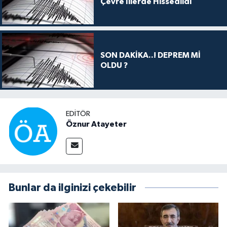
Çevre İllerde Hissedildi
SON DAKİKA..! DEPREM Mİ
OLDU ?
EDITÖR
Öznur Atayeter
Bunlar da ilginizi çekebilir