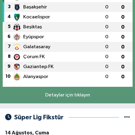
3
Başakşehir
0
0
4
Kocaelispor
0
0
5
Beşiktaş
0
0
6
Eyüpspor
0
0
7
Galatasaray
0
0
8
Çorum FK
0
0
9
Gaziantep FK
0
0
10
Alanyaspor
0
0
Detaylar için tıklayın
Süper Lig Fikstür
14 Ağustos, Cuma