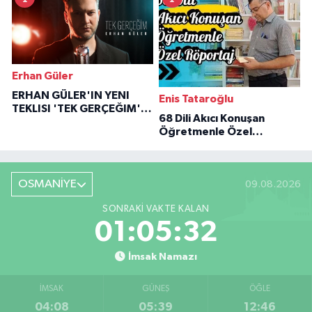
Erhan Güler
ERHAN GÜLER'IN YENI
Enis Tataroğlu
TEKLISI 'TEK GERÇEĞIM'LE
68 Dili Akıcı Konuşan
BÜYÜK DÖNÜŞÜ
Öğretmenle Özel
Röportaj
OSMANİYE
09.08.2026
SONRAKI VAKTE KALAN
01:05:31
İmsak Namazı
İMSAK
GÜNEŞ
ÖĞLE
04:08
05:39
12:46