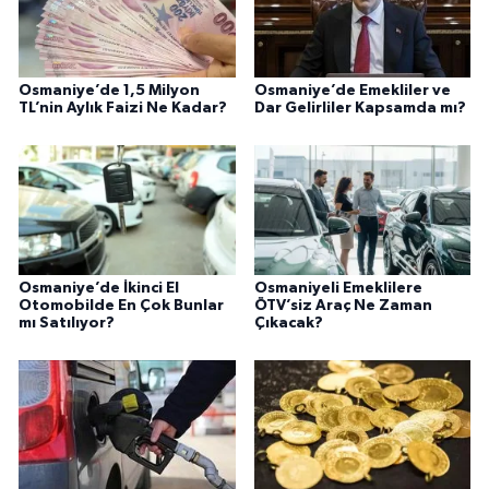
Osmaniye’de 1,5 Milyon
Osmaniye’de Emekliler ve
TL’nin Aylık Faizi Ne Kadar?
Dar Gelirliler Kapsamda mı?
Osmaniye’de İkinci El
Osmaniyeli Emeklilere
Otomobilde En Çok Bunlar
ÖTV’siz Araç Ne Zaman
mı Satılıyor?
Çıkacak?