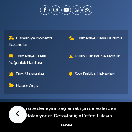
Osmaniye Nöbetçi
Osmaniye Hava Durumu
Eczaneler
Osmaniye Trafik
Puan Durumu ve Fikstür
Yoğunluk Haritası
Tüm Manşetler
Son Dakika Haberleri
Haber Arşivi
Künye
İletişim
Gizlilik Sözleşmesi
En iyi site deneyimi sağlamak için çerezlerden
faydalanıyoruz. Detaylar için lütfen tıklayın.
Haber Yazılımı:
TE Bilişim
TAMAM