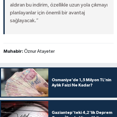
aldıran bu indirim, özellikle uzun yola çıkmayı
planlayanlar için önemli bir avantaj
sağlayacak.”
Muhabir:
Öznur Atayeter
Osmaniye’de 1,5 Milyon TL’nin
Aylık Faizi Ne Kadar?
Gaziantep'teki 4,2'lik Deprem