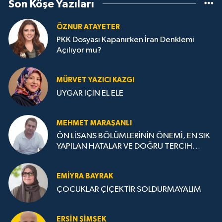
Son Köşe Yazıları
ÖZNUR ATAYETER
PKK Dosyası Kapanırken İran Denklemi
Açılıyor mu?
MÜRVET YAZICI KAZGI
UYGAR İÇİN EL ELE
MEHMET MARAŞANLI
ÖN LİSANS BÖLÜMLERİNİN ÖNEMİ, EN SIK
YAPILAN HATALAR VE DOĞRU TERCİH
STRATEJİLERİ
EMIYRA BAYRAK
ÇOCUKLAR ÇİÇEKTİR SOLDURMAYALIM
ERSIN ŞIMŞEK