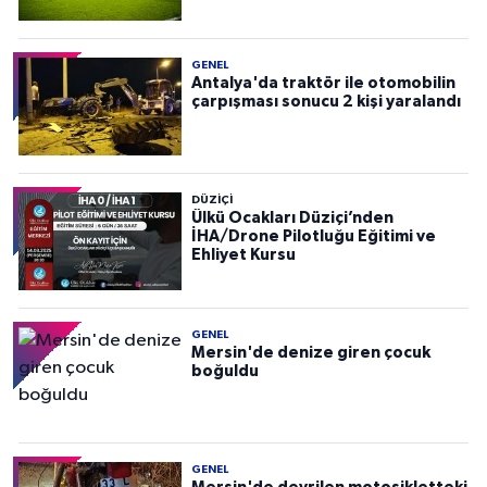
GENEL
Antalya'da traktör ile otomobilin
çarpışması sonucu 2 kişi yaralandı
DÜZIÇI
Ülkü Ocakları Düziçi’nden
İHA/Drone Pilotluğu Eğitimi ve
Ehliyet Kursu
GENEL
Mersin'de denize giren çocuk
boğuldu
GENEL