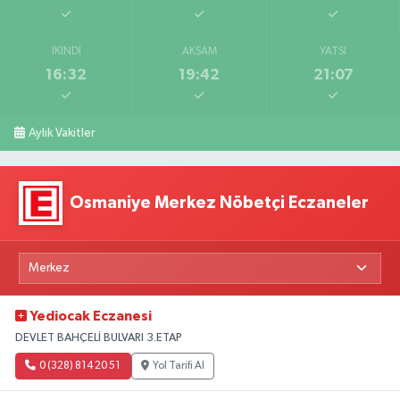
İKINDI
AKŞAM
YATSI
16:32
19:42
21:07
Aylık Vakitler
Osmaniye Merkez Nöbetçi Eczaneler
Yediocak Eczanesi
DEVLET BAHÇELİ BULVARI 3.ETAP
0 (328) 814 20 51
Yol Tarifi Al