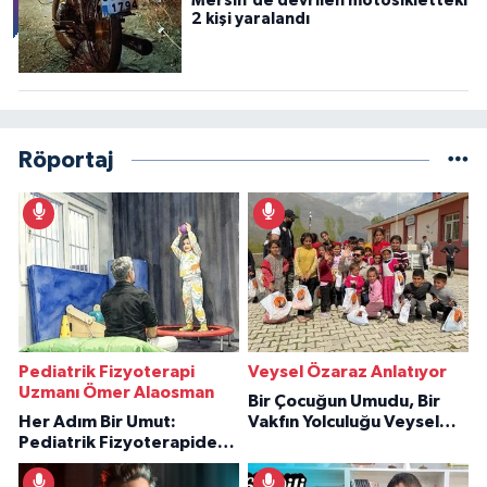
Mersin'de devrilen motosikletteki
2 kişi yaralandı
Röportaj
Pediatrik Fizyoterapi
Veysel Özaraz Anlatıyor
Uzmanı Ömer Alaosman
Bir Çocuğun Umudu, Bir
Her Adım Bir Umut:
Vakfın Yolculuğu Veysel
Pediatrik Fizyoterapiden
Özaraz Anlatıyor
İlham Veren Hikâyeler