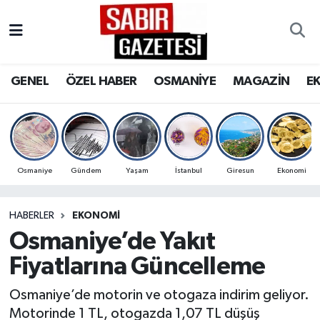
GENEL
Osmaniye Nöbetçi Eczaneler
GENEL
ÖZEL HABER
OSMANİYE
MAGAZİN
E
ÖZEL HABER
Osmaniye Hava Durumu
OSMANİYE
Osmaniye Trafik Yoğunluk Haritası
MAGAZİN
Süper Lig Puan Durumu ve Fikstür
Osmaniye
Gündem
Yaşam
İstanbul
Giresun
Ekonomi
EKONOMİ
Tüm Manşetler
HABERLER
EKONOMI
Osmaniye’de Yakıt
SPOR
Son Dakika Haberleri
Fiyatlarına Güncelleme
RESMİ İLANLAR
Haber Arşivi
Osmaniye’de motorin ve otogaza indirim geliyor.
Motorinde 1 TL, otogazda 1,07 TL düşüş