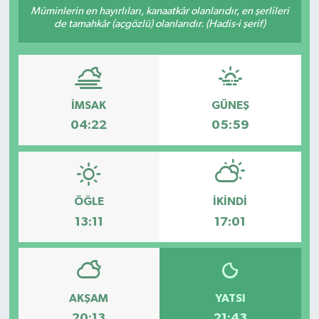
Müminlerin en hayırlıları, kanaatkâr olanlarıdır, en şerlileri
de tamahkâr (açgözlü) olanlarıdır. (Hadis-i şerif)
İMSAK
GÜNEŞ
04:22
05:59
ÖĞLE
İKINDI
13:11
17:01
AKŞAM
YATSI
20:13
21:43