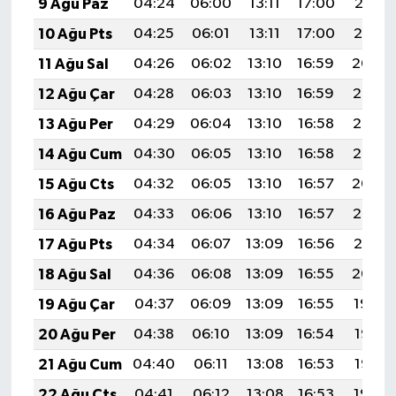
9 Ağu Paz
04:24
06:00
13:11
17:00
20:12
10 Ağu Pts
04:25
06:01
13:11
17:00
20:10
11 Ağu Sal
04:26
06:02
13:10
16:59
20:09
12 Ağu Çar
04:28
06:03
13:10
16:59
20:08
13 Ağu Per
04:29
06:04
13:10
16:58
20:07
14 Ağu Cum
04:30
06:05
13:10
16:58
20:05
15 Ağu Cts
04:32
06:05
13:10
16:57
20:04
16 Ağu Paz
04:33
06:06
13:10
16:57
20:03
17 Ağu Pts
04:34
06:07
13:09
16:56
20:01
18 Ağu Sal
04:36
06:08
13:09
16:55
20:00
19 Ağu Çar
04:37
06:09
13:09
16:55
19:59
20 Ağu Per
04:38
06:10
13:09
16:54
19:57
21 Ağu Cum
04:40
06:11
13:08
16:53
19:56
22 Ağu Cts
04:41
06:12
13:08
16:53
19:54