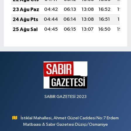
23 Ağu Paz
04:42
06:13
13:08
16:52
19:53
24 Ağu Pts
04:44
06:14
13:08
16:51
19:51
25 Ağu Sal
04:45
06:15
13:07
16:50
19:50
SABIR GAZETESİ 2023
İstiklal Mahallesi, Ahmet Güzel Caddesi No:7 Erdem
Matbaası & Sabır Gazetesi Düziçi/Osmaniye