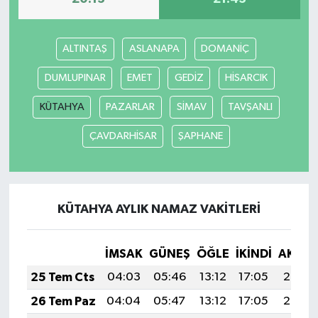
ALTINTAŞ
ASLANAPA
DOMANİÇ
DUMLUPINAR
EMET
GEDİZ
HİSARCIK
KÜTAHYA
PAZARLAR
SİMAV
TAVŞANLI
ÇAVDARHİSAR
ŞAPHANE
KÜTAHYA AYLIK NAMAZ VAKITLERI
İMSAK
GÜNEŞ
ÖĞLE
İKINDI
AKŞA
25 Tem Cts
04:03
05:46
13:12
17:05
20:27
26 Tem Paz
04:04
05:47
13:12
17:05
20:26