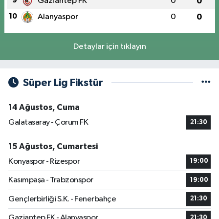
9
Gaziantep FK
0
0
10
Alanyaspor
0
0
Detaylar için tıklayın
Süper Lig Fikstür
14 Ağustos, Cuma
Galatasaray - Çorum FK
21:30
15 Ağustos, Cumartesi
Konyaspor - Rizespor
19:00
Kasımpaşa - Trabzonspor
19:00
Gençlerbirliği S.K. - Fenerbahçe
21:30
Gaziantep FK - Alanyaspor
21:30