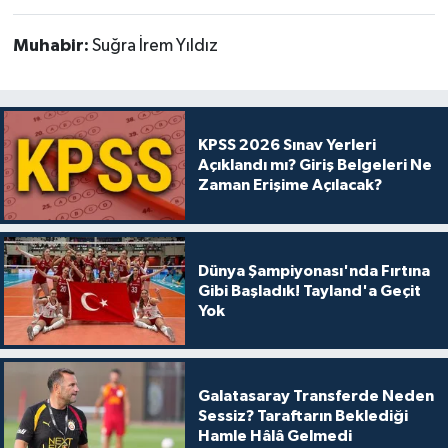
Muhabir:
Suğra İrem Yıldız
KPSS 2026 Sınav Yerleri
Açıklandı mı? Giriş Belgeleri Ne
Zaman Erişime Açılacak?
Dünya Şampiyonası'nda Fırtına
Gibi Başladık! Tayland'a Geçit
Yok
Galatasaray Transferde Neden
Sessiz? Taraftarın Beklediği
Hamle Hâlâ Gelmedi