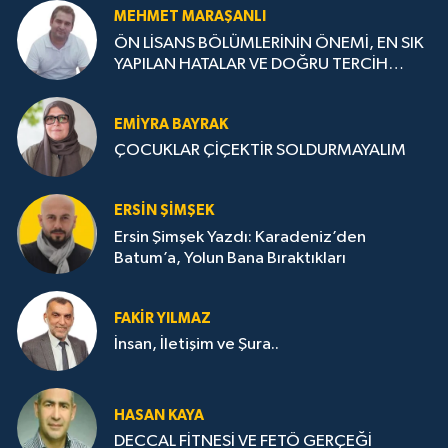
MEHMET MARAŞANLI
ÖN LİSANS BÖLÜMLERİNİN ÖNEMİ, EN SIK
YAPILAN HATALAR VE DOĞRU TERCİH
STRATEJİLERİ
EMIYRA BAYRAK
ÇOCUKLAR ÇİÇEKTİR SOLDURMAYALIM
ERSIN ŞIMŞEK
Ersin Şimşek Yazdı: Karadeniz’den
Batum’a, Yolun Bana Bıraktıkları
FAKIR YILMAZ
İnsan, İletişim ve Şura..
HASAN KAYA
DECCAL FİTNESİ VE FETÖ GERÇEĞİ