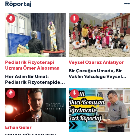
Röportaj
Pediatrik Fizyoterapi
Veysel Özaraz Anlatıyor
Uzmanı Ömer Alaosman
Bir Çocuğun Umudu, Bir
Her Adım Bir Umut:
Vakfın Yolculuğu Veysel
Pediatrik Fizyoterapiden
Özaraz Anlatıyor
İlham Veren Hikâyeler
Erhan Güler