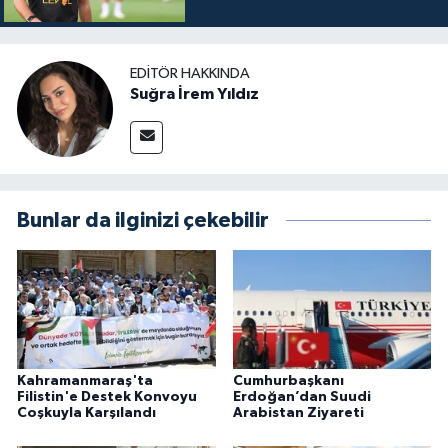
EDITÖR HAKKINDA
Suğra İrem Yıldız
Bunlar da ilginizi çekebilir
Kahramanmaraş'ta
Cumhurbaşkanı
Filistin'e Destek Konvoyu
Erdoğan’dan Suudi
Coşkuyla Karşılandı
Arabistan Ziyareti