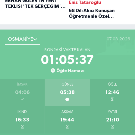
ERHAN GÜLER'IN YENI
Enis Tataroğlu
TEKLISI 'TEK GERÇEĞIM'LE
68 Dili Akıcı Konuşan
BÜYÜK DÖNÜŞÜ
Öğretmenle Özel
Röportaj
OSMANİYE
07.08.2026
SONRAKI VAKTE KALAN
01:05:36
Öğle Namazı
İMSAK
GÜNEŞ
ÖĞLE
04:06
05:38
12:46
İKINDI
AKŞAM
YATSI
16:33
19:44
21:10