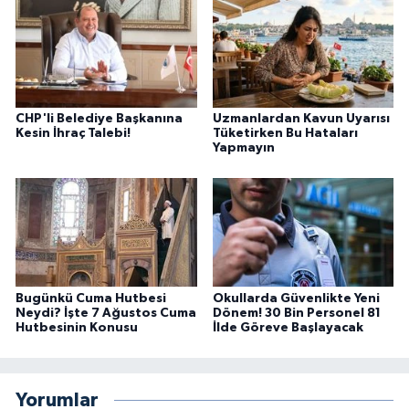
CHP'li Belediye Başkanına
Uzmanlardan Kavun Uyarısı
Kesin İhraç Talebi!
Tüketirken Bu Hataları
Yapmayın
Bugünkü Cuma Hutbesi
Okullarda Güvenlikte Yeni
Neydi? İşte 7 Ağustos Cuma
Dönem! 30 Bin Personel 81
Hutbesinin Konusu
İlde Göreve Başlayacak
Yorumlar