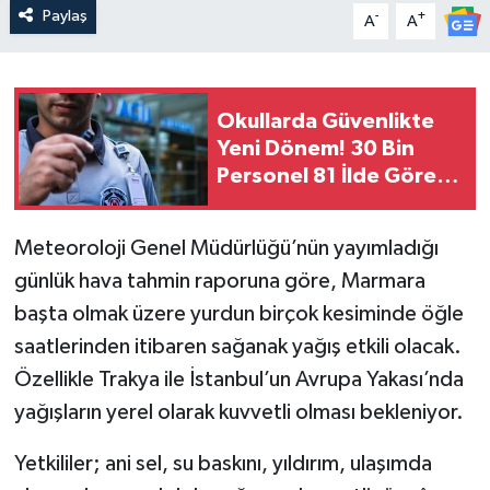
Paylaş
-
+
A
A
Okullarda Güvenlikte
Yeni Dönem! 30 Bin
Personel 81 İlde Göreve
Başlayacak
Meteoroloji Genel Müdürlüğü’nün yayımladığı
günlük hava tahmin raporuna göre, Marmara
başta olmak üzere yurdun birçok kesiminde öğle
saatlerinden itibaren sağanak yağış etkili olacak.
Özellikle Trakya ile İstanbul’un Avrupa Yakası’nda
yağışların yerel olarak kuvvetli olması bekleniyor.
Yetkililer; ani sel, su baskını, yıldırım, ulaşımda