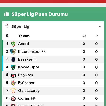
Süper Lig Puan Durumu
Süper Lig
#
Takım
O
P
1
Amed
0
0
2
Erzurumspor FK
0
0
3
Başakşehir
0
0
4
Kocaelispor
0
0
5
Beşiktaş
0
0
6
Eyüpspor
0
0
7
Galatasaray
0
0
8
Çorum FK
0
0