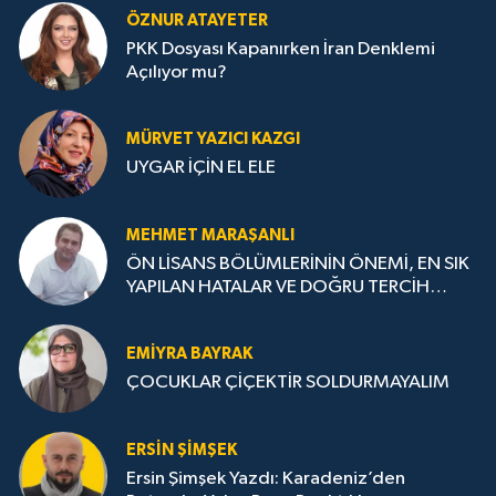
ÖZNUR ATAYETER
PKK Dosyası Kapanırken İran Denklemi
Açılıyor mu?
MÜRVET YAZICI KAZGI
UYGAR İÇİN EL ELE
MEHMET MARAŞANLI
ÖN LİSANS BÖLÜMLERİNİN ÖNEMİ, EN SIK
YAPILAN HATALAR VE DOĞRU TERCİH
STRATEJİLERİ
EMIYRA BAYRAK
ÇOCUKLAR ÇİÇEKTİR SOLDURMAYALIM
ERSIN ŞIMŞEK
Ersin Şimşek Yazdı: Karadeniz’den