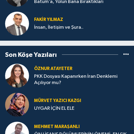
Batum’a, Yolun Bana Bıraktıkları
FAKIR YILMAZ
İnsan, İletişim ve Şura..
Son Köşe Yazıları
ÖZNUR ATAYETER
PKK Dosyası Kapanırken İran Denklemi
Açılıyor mu?
MÜRVET YAZICI KAZGI
UYGAR İÇİN EL ELE
MEHMET MARAŞANLI