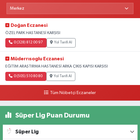
Doğan Eczanesi
ÖZEL PARK HASTANESİ KARŞISI
0 (328) 812 00 97
Yol Tarifi Al
Müderrısoglu Eczanesi
EĞİTİM ARAŞTIRMA HASTANESİ ARKA ÇIKIŞ KAPISI KARŞISI
0 (505) 510 80 80
Yol Tarifi Al
Tüm Nöbetçi Eczaneler
Süper Lig Puan Durumu
Süper Lig