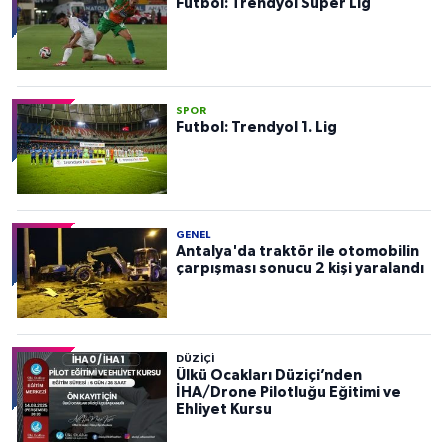
Futbol: Trendyol Süper Lig
SPOR
Futbol: Trendyol 1. Lig
GENEL
Antalya'da traktör ile otomobilin
çarpışması sonucu 2 kişi yaralandı
DÜZIÇI
Ülkü Ocakları Düziçi’nden
İHA/Drone Pilotluğu Eğitimi ve
Ehliyet Kursu