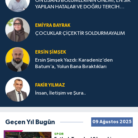
ÖN LİSANS BÖLÜMLERİNİN ÖNEMİ, EN SIK
YAPILAN HATALAR VE DOĞRU TERCİH
STRATEJİLERİ
EMIYRA BAYRAK
ÇOCUKLAR ÇİÇEKTİR SOLDURMAYALIM
ERSIN ŞIMŞEK
Ersin Şimşek Yazdı: Karadeniz’den
Batum’a, Yolun Bana Bıraktıkları
FAKIR YILMAZ
İnsan, İletişim ve Şura..
Geçen Yıl Bugün
09 Ağustos 2025
SPOR