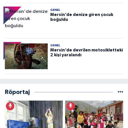
GENEL
Mersin'de denize giren çocuk
boğuldu
GENEL
Mersin'de devrilen motosikletteki
2 kişi yaralandı
Röportaj