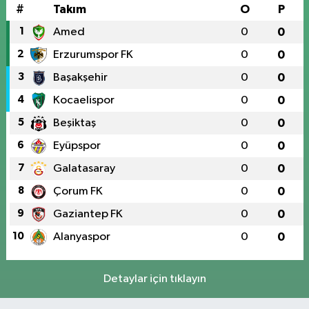
#
Takım
O
P
1
Amed
0
0
2
Erzurumspor FK
0
0
3
Başakşehir
0
0
4
Kocaelispor
0
0
5
Beşiktaş
0
0
6
Eyüpspor
0
0
7
Galatasaray
0
0
8
Çorum FK
0
0
9
Gaziantep FK
0
0
10
Alanyaspor
0
0
Detaylar için tıklayın