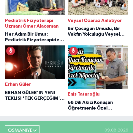
Pediatrik Fizyoterapi
Veysel Özaraz Anlatıyor
Uzmanı Ömer Alaosman
Bir Çocuğun Umudu, Bir
Her Adım Bir Umut:
Vakfın Yolculuğu Veysel
Pediatrik Fizyoterapiden
Özaraz Anlatıyor
İlham Veren Hikâyeler
Erhan Güler
ERHAN GÜLER'IN YENI
Enis Tataroğlu
TEKLISI 'TEK GERÇEĞIM'LE
68 Dili Akıcı Konuşan
BÜYÜK DÖNÜŞÜ
Öğretmenle Özel
Röportaj
OSMANİYE
09.08.2026