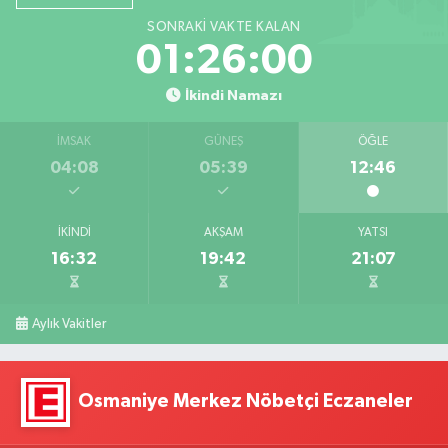
SONRAKI VAKTE KALAN
01:25:59
İkindi Namazı
İMSAK
GÜNEŞ
ÖĞLE
04:08
05:39
12:46
İKINDI
AKŞAM
YATSI
16:32
19:42
21:07
Aylık Vakitler
Osmaniye Merkez Nöbetçi Eczaneler