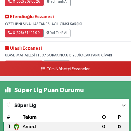
0 (552) 308 06 26
Yol Tarifi Al
Efendioğlu Eczanesi
ÖZEL İBNİ SİNA HASTANESİ ACİL ÇIKIŞI KARŞISI
0 (328) 814 11 99
Yol Tarifi Al
Ulaşlı Eczanesi
ULAŞLI MAHALLESİ 11507 SOKAK NO:8 B YEDİOCAK PARKI CİVARI
0 (546) 158 81 80
Yol Tarifi Al
Tüm Nöbetçi Eczaneler
Süper Lig Puan Durumu
Süper Lig
#
Takım
O
P
1
Amed
0
0