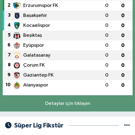
2
Erzurumspor FK
0
0
3
Başakşehir
0
0
4
Kocaelispor
0
0
5
Beşiktaş
0
0
6
Eyüpspor
0
0
7
Galatasaray
0
0
8
Çorum FK
0
0
9
Gaziantep FK
0
0
10
Alanyaspor
0
0
Detaylar için tıklayın
Süper Lig Fikstür