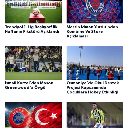
Trendyol 1. Lig Başlıyor! İlk
Mersin İdman Yurdu'ndan
Haftanın Fikstürü Açıklandı
Kombine Ve Store
Açıklaması
İsmail Kartal'dan Mason
Osmaniye'de Okul Destek
Greenwood'a Övgü
Projesi Kapsamında
Çocuklara Hokey Etkinliği