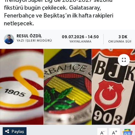
fikstürü bugün çekilecek. Galatasaray,
Fenerbahçe ve Beşiktaş’ın ilk hafta rakipleri
netleşecek.
RESUL ÖZDIL
09.07.2026 - 14:50
3 DK
YAZI İŞLERI MÜDÜRÜ
YAYINLANMA
OKUNMA SÜRE
Paylaş
-
+
A
A