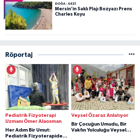
DOĞA - GEZI
Mersin’in Saklı Plajı Bozyazı Prens
Charles Koyu
Röportaj
Pediatrik Fizyoterapi
Veysel Özaraz Anlatıyor
Uzmanı Ömer Alaosman
Bir Çocuğun Umudu, Bir
Her Adım Bir Umut:
Vakfın Yolculuğu Veysel
Pediatrik Fizyoterapiden
Özaraz Anlatıyor