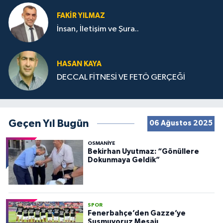
FAKIR YILMAZ
İnsan, İletişim ve Şura..
HASAN KAYA
DECCAL FİTNESİ VE FETÖ GERÇEĞİ
Geçen Yıl Bugün
06 Ağustos 2025
OSMANIYE
Bekirhan Uyutmaz: “Gönüllere
Dokunmaya Geldik”
SPOR
Fenerbahçe’den Gazze’ye
Susmuyoruz Mesajı