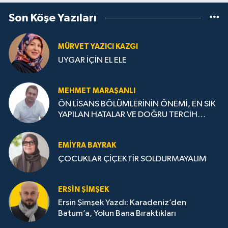
Son Köşe Yazıları
MÜRVET YAZICI KAZGI
UYGAR İÇİN EL ELE
MEHMET MARAŞANLI
ÖN LİSANS BÖLÜMLERİNİN ÖNEMİ, EN SIK
YAPILAN HATALAR VE DOĞRU TERCİH
STRATEJİLERİ
EMIYRA BAYRAK
ÇOCUKLAR ÇİÇEKTİR SOLDURMAYALIM
ERSIN ŞIMŞEK
Ersin Şimşek Yazdı: Karadeniz’den
Batum’a, Yolun Bana Bıraktıkları