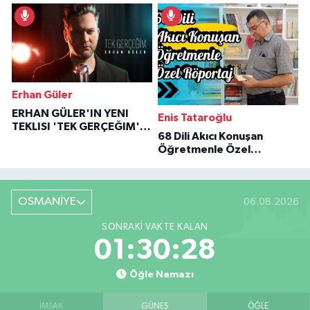
İlham Veren Hikâyeler
Erhan Güler
ERHAN GÜLER'IN YENI
Enis Tataroğlu
TEKLISI 'TEK GERÇEĞIM'LE
68 Dili Akıcı Konuşan
BÜYÜK DÖNÜŞÜ
Öğretmenle Özel
Röportaj
OSMANİYE
06.08.2026
SONRAKI VAKTE KALAN
01:30:26
Öğle Namazı
İMSAK
GÜNEŞ
ÖĞLE