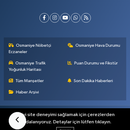
Osmaniye Nöbetçi
Osmaniye Hava Durumu
Eczaneler
Osmaniye Trafik
Puan Durumu ve Fikstür
Yoğunluk Haritası
Tüm Manşetler
Son Dakika Haberleri
Haber Arşivi
Künye
İletişim
Gizlilik Sözleşmesi
En iyi site deneyimi sağlamak için çerezlerden
faydalanıyoruz. Detaylar için lütfen tıklayın.
Haber Yazılımı:
TE Bilişim