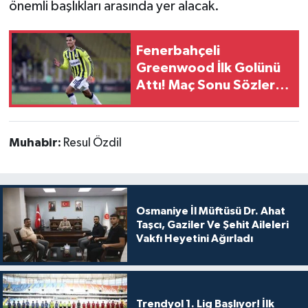
önemli başlıkları arasında yer alacak.
Fenerbahçeli
Greenwood İlk Golünü
Attı! Maç Sonu Sözleri
Gündem Oldu
Muhabir:
Resul Özdil
Osmaniye İl Müftüsü Dr. Ahat
Taşcı, Gaziler Ve Şehit Aileleri
Vakfı Heyetini Ağırladı
Trendyol 1. Lig Başlıyor! İlk