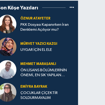
Son Köşe Yazıları
ÖZNUR ATAYETER
PKK Dosyası Kapanırken İran
Denklemi Açılıyor mu?
MÜRVET YAZICI KAZGI
UYGAR İÇİN EL ELE
MEHMET MARAŞANLI
ÖN LİSANS BÖLÜMLERİNİN
ÖNEMİ, EN SIK YAPILAN
HATALAR VE DOĞRU TERCİH
STRATEJİLERİ
EMIYRA BAYRAK
ÇOCUKLAR ÇİÇEKTİR
SOLDURMAYALIM