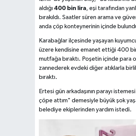
aldığı
400 bin lira
, eşi tarafından yan
bırakıldı. Saatler süren arama ve güve
anda çöp konteynerinin içinde bulund
Karabağlar ilçesinde yaşayan kuyumcu
üzere kendisine emanet ettiği 400 bin
mutfağa bıraktı. Poşetin içinde para 
zannederek evdeki diğer atıklarla birl
bıraktı.
Ertesi gün arkadaşının parayı istemesi
çöpe attım" demesiyle büyük şok ya
belediye ekiplerinden yardım istedi.