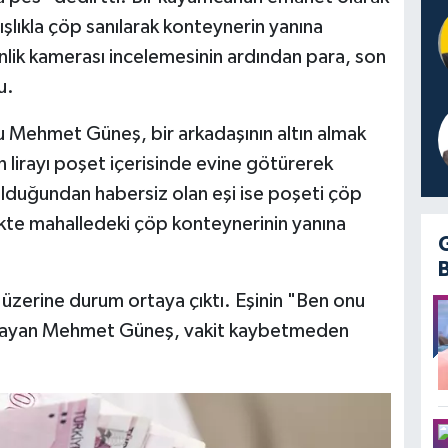
lışlıkla çöp sanılarak konteynerin yanına
nlik kamerası incelemesinin ardından para, son
u.
 Mehmet Güneş, bir arkadaşının altın almak
 lirayı poşet içerisinde evine götürerek
olduğundan habersiz olan eşi ise poşeti çöp
ikte mahalledeki çöp konteynerinin yanına
 üzerine durum ortaya çıktı. Eşinin "Ben onu
şayan Mehmet Güneş, vakit kaybetmeden