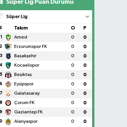
Süper Lig Puan Durumu
Süper Lig
#
Takım
O
P
1
Amed
0
0
2
Erzurumspor FK
0
0
3
Başakşehir
0
0
4
Kocaelispor
0
0
5
Beşiktaş
0
0
6
Eyüpspor
0
0
7
Galatasaray
0
0
8
Çorum FK
0
0
9
Gaziantep FK
0
0
0
Alanyaspor
0
0