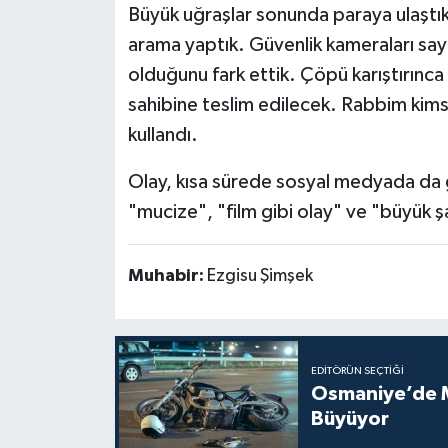
Büyük uğraşlar sonunda paraya ulaştık
arama yaptık. Güvenlik kameraları say
olduğunu fark ettik. Çöpü karıştırınc
sahibine teslim edilecek. Rabbim kims
kullandı.
Olay, kısa sürede sosyal medyada da g
"mucize", "film gibi olay" ve "büyük 
Muhabir:
Ezgisu Şimşek
EDITÖRÜN SEÇTIĞI
Osmaniye’de Mo
Büyüyor