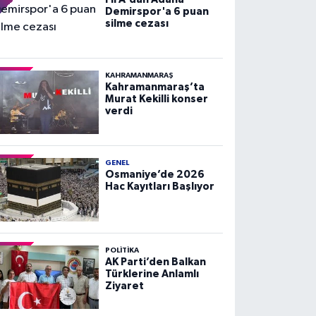
Demirspor'a 6 puan
silme cezası
KAHRAMANMARAŞ
Kahramanmaraş’ta
Murat Kekilli konser
verdi
GENEL
Osmaniye’de 2026
Hac Kayıtları Başlıyor
POLITIKA
AK Parti’den Balkan
Türklerine Anlamlı
Ziyaret