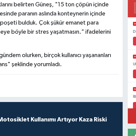
larını belirten Güneş, "15 ton çöpün içinde
esinde paranın aslında konteynerin içinde
a poşeti bulduk. Çok şükür emanet para
eye böyle bir stres yaşatmasın." ifadelerini
D
ündem olurken, birçok kullanıcı yaşananları
şans" şeklinde yorumladı.
U
İ
tosiklet Kullanımı Artıyor Kaza Riski