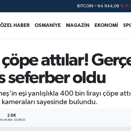
DOLAR
47,7436
%0.1
EURO
55,2510
%0.3
ÖZEL HABER
OSMANİYE
MAGAZİN
EKONOMİ
SP
STERLİN
64,4811
%0.3
GRAM ALTIN
6660.55
%0.0
BİST100
13.779
%-1
 çöpe attılar! Ger
BITCOIN
64.944,08
%-0.
s seferber oldu
n eşi yanlışlıkla 400 bin lirayı çöpe attı
k kameraları sayesinde bulundu.
2 DK
KUNMA SÜRESI