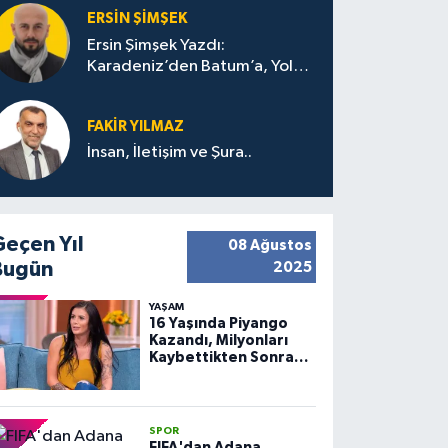
ERSIN ŞIMŞEK
Ersin Şimşek Yazdı:
Karadeniz’den Batum’a, Yolun
Bana Bıraktıkları
FAKIR YILMAZ
İnsan, İletişim ve Şura..
Geçen Yıl
08 Ağustos
Bugün
2025
YAŞAM
16 Yaşında Piyango
Kazandı, Milyonları
Kaybettikten Sonra
Huzuru Buldu
SPOR
FIFA'dan Adana