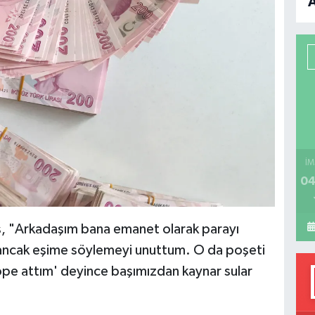
B
P
H
İM
04
ş, "Arkadaşım bana emanet olarak parayı
 ancak eşime söylemeyi unuttum. O da poşeti
çöpe attım' deyince başımızdan kaynar sular