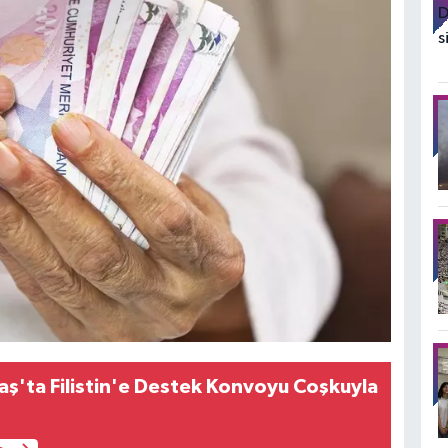
'ta Filistin'e Destek Konvoyu Coşkuyla