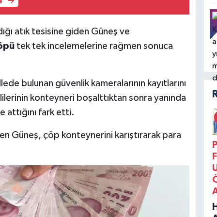
e
dığı atık tesisine giden Güneş ve
öpü
tek tek incelemelerine rağmen sonuca
e bulunan güvenlik kameralarının kayıtlarını
ilerinin konteyneri boşalttıktan sonra yanında
 attığını fark etti.
n Güneş, çöp konteynerini karıştırarak para
P
F