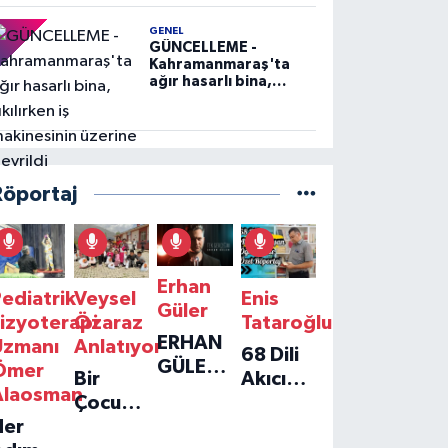
GENEL
GÜNCELLEME -
Kahramanmaraş'ta
ağır hasarlı bina,
yıkılırken iş
makinesinin üzerine
devrildi
Röportaj
Erhan
ediatrik
Veysel
Enis
Güler
izyoterapi
Özaraz
Tataroğlu
ERHAN
Uzmanı
Anlatıyor
68 Dili
GÜLER'IN
Ömer
Bir
Akıcı
YENI
Alaosman
Çocuğun
Konuşan
TEKLISI
Her
Umudu,
Öğretmenle
'TEK