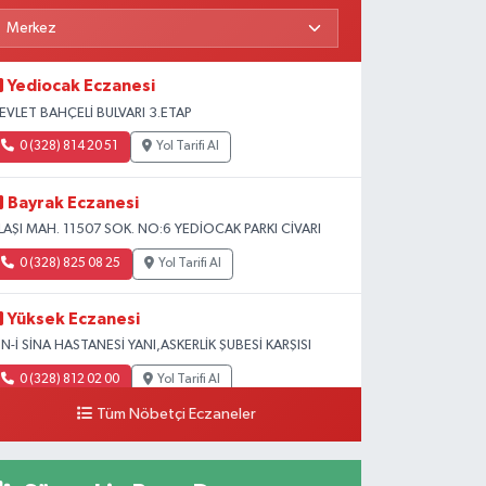
Yediocak Eczanesi
EVLET BAHÇELİ BULVARI 3.ETAP
0 (328) 814 20 51
Yol Tarifi Al
Bayrak Eczanesi
LAŞI MAH. 11507 SOK. NO:6 YEDİOCAK PARKI CİVARI
0 (328) 825 08 25
Yol Tarifi Al
Yüksek Eczanesi
BN-İ SİNA HASTANESİ YANI,ASKERLİK ŞUBESİ KARŞISI
0 (328) 812 02 00
Yol Tarifi Al
Tüm Nöbetçi Eczaneler