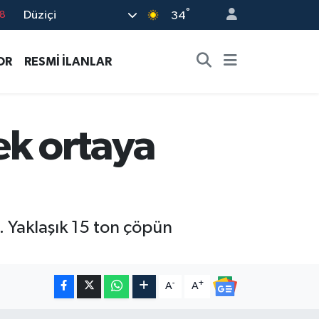
°
Düziçi
8
34
2
OR
RESMİ İLANLAR
8
3
4
çek ortaya
18
. Yaklaşık 15 ton çöpün
-
+
A
A