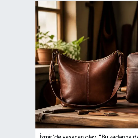
İzmir'de yaşanan olay, "Bu kadarına d