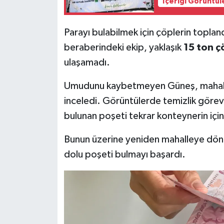
İçeriği Görüntül
Parayı bulabilmek için çöplerin toplan
beraberindeki ekip, yaklaşık
15 ton ç
ulaşamadı.
Umudunu kaybetmeyen Güneş, mahalled
inceledi. Görüntülerde temizlik görevl
bulunan poşeti tekrar konteynerin içine
Bunun üzerine yeniden mahalleye döne
dolu poşeti bulmayı başardı.