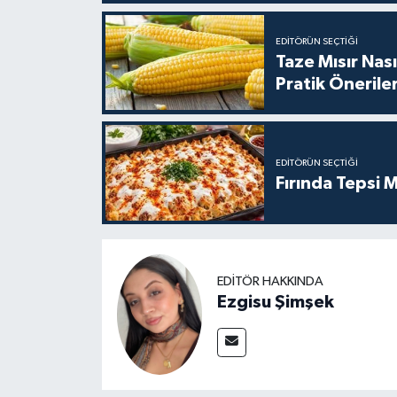
EDITÖRÜN SEÇTIĞI
Taze Mısır Nası
Pratik Önerile
EDITÖRÜN SEÇTIĞI
Fırında Tepsi M
EDITÖR HAKKINDA
Ezgisu Şimşek