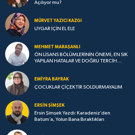
Açılıyor mu?
MÜRVET YAZICI KAZGI
UYGAR İÇİN EL ELE
MEHMET MARAŞANLI
ÖN LİSANS BÖLÜMLERİNİN ÖNEMİ, EN SIK
YAPILAN HATALAR VE DOĞRU TERCİH
STRATEJİLERİ
EMIYRA BAYRAK
ÇOCUKLAR ÇİÇEKTİR SOLDURMAYALIM
ERSIN ŞIMŞEK
Ersin Şimşek Yazdı: Karadeniz’den
Batum’a, Yolun Bana Bıraktıkları