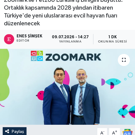
Ortaklık kapsamında 2028 yılından itibaren
Türkiye'de yeni uluslararası evcil hayvan fuarı
düzenlenecek
ENES ŞIMŞEK
09.07.2026 - 14:27
1 DK
EDITÖR
YAYINLANMA
OKUNMA SÜRESI
Paylaş
-
+
A
A