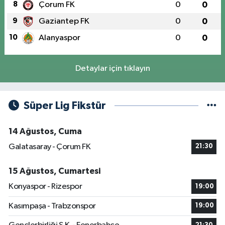
8
Çorum FK
0
0
9
Gaziantep FK
0
0
10
Alanyaspor
0
0
Detaylar için tıklayın
Süper Lig Fikstür
14 Ağustos, Cuma
Galatasaray - Çorum FK
21:30
15 Ağustos, Cumartesi
Konyaspor - Rizespor
19:00
Kasımpaşa - Trabzonspor
19:00