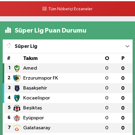
Tüm Nöbetçi Eczaneler
Süper Lig Puan Durumu
Süper Lig
#
Takım
O
P
1
Amed
0
0
2
Erzurumspor FK
0
0
3
Başakşehir
0
0
4
Kocaelispor
0
0
5
Beşiktaş
0
0
6
Eyüpspor
0
0
7
Galatasaray
0
0