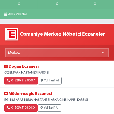
Aylık Vakitler
Osmaniye Merkez Nöbetçi Eczaneler
Doğan Eczanesi
ÖZEL PARK HASTANESİ KARŞISI
0 (328) 812 00 97
Yol Tarifi Al
Müderrısoglu Eczanesi
EĞİTİM ARAŞTIRMA HASTANESİ ARKA ÇIKIŞ KAPISI KARŞISI
0 (505) 510 80 80
Yol Tarifi Al