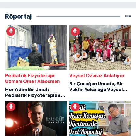
Röportaj
Pediatrik Fizyoterapi
Veysel Özaraz Anlatıyor
Uzmanı Ömer Alaosman
Bir Çocuğun Umudu, Bir
Her Adım Bir Umut:
Vakfın Yolculuğu Veysel
Pediatrik Fizyoterapiden
Özaraz Anlatıyor
İlham Veren Hikâyeler