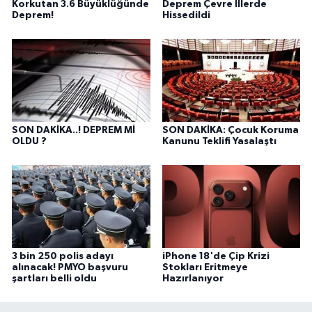
Korkutan 3.6 Büyüklüğünde
Deprem Çevre İllerde
Deprem!
Hissedildi
SON DAKİKA..! DEPREM Mİ
SON DAKİKA: Çocuk Koruma
OLDU ?
Kanunu Teklifi Yasalaştı
3 bin 250 polis adayı
iPhone 18'de Çip Krizi
alınacak! PMYO başvuru
Stokları Eritmeye
şartları belli oldu
Hazırlanıyor