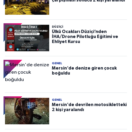
çarpışması sonucu 2 kişi yaralandı
DÜZIÇI
Ülkü Ocakları Düziçi’nden
İHA/Drone Pilotluğu Eğitimi ve
Ehliyet Kursu
GENEL
Mersin'de denize giren çocuk
boğuldu
GENEL
Mersin'de devrilen motosikletteki
2 kişi yaralandı