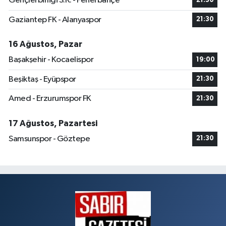
Gençlerbirliği S.K. - Fenerbahçe
21:30
Gaziantep FK - Alanyaspor
21:30
16 Ağustos, Pazar
Başakşehir - Kocaelispor
19:00
Beşiktaş - Eyüpspor
21:30
Amed - Erzurumspor FK
21:30
17 Ağustos, Pazartesi
Samsunspor - Göztepe
21:30