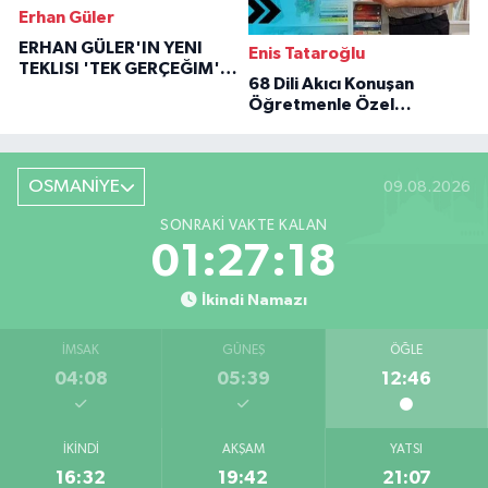
Erhan Güler
ERHAN GÜLER'IN YENI
Enis Tataroğlu
TEKLISI 'TEK GERÇEĞIM'LE
68 Dili Akıcı Konuşan
BÜYÜK DÖNÜŞÜ
Öğretmenle Özel
Röportaj
OSMANİYE
09.08.2026
SONRAKI VAKTE KALAN
01:27:17
İkindi Namazı
İMSAK
GÜNEŞ
ÖĞLE
04:08
05:39
12:46
İKINDI
AKŞAM
YATSI
16:32
19:42
21:07