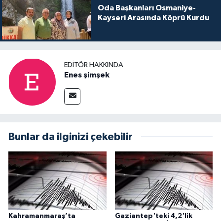
Oda Başkanları Osmaniye-
Kayseri Arasında Köprü Kurdu
EDITÖR HAKKINDA
Enes şimşek
Bunlar da ilginizi çekebilir
Kahramanmaraş’ta
Gaziantep'teki 4,2'lik