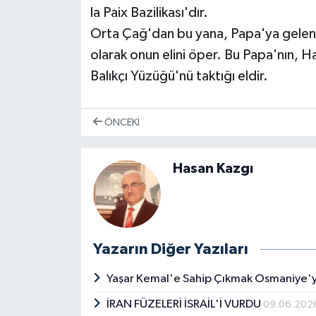
la Paix Bazilikası'dır.
Orta Çağ'dan bu yana, Papa'ya gelen h
olarak onun elini öper. Bu Papa'nın, H
Balıkçı Yüzüğü'nü taktığı eldir.
ÖNCEKI
Hasan Kazgı
Yazarın Diğer Yazıları
Yaşar Kemal'e Sahip Çıkmak Osmaniye'
İRAN FÜZELERİ İSRAİL'İ VURDU
09.06.202