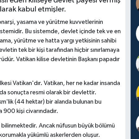
sil eden kiliseye devlet payesi vermiş
arak kabul etmişler.
monarşi, yasama ve yürütme kuvvetlerinin
temidir. Bu sistemde, devlet içinde tek ve en
ama, yürütme ve hatta yargı yetkisinin sahibi
letin tek bir kişi tarafından hiçbir sınırlamaya
üdür. Vatikan kilise devletinin Başkanı papadır
esi Vatikan'dır. Vatikan, her ne kadar insanda
da sonuçta resmi olarak bir devlettir.
km'lik (44 hektar) bir alanda bulunan bu
 900 kişi civarındadır.
 bilinmektedir. Ancak nüfusun büyük bölümü
 korumakla yükümlü askerlerden oluşur.