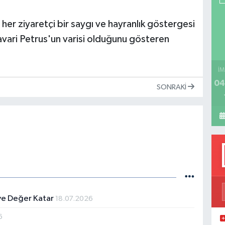
er ziyaretçi bir saygı ve hayranlık göstergesi
avari Petrus'un varisi olduğunu gösteren
H
İM
04
SONRAKI
ye Değer Katar
18.07.2026
6