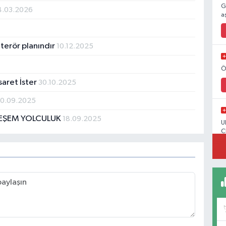
G
4.03.2026
a
erör planındır
10.12.2025
Ö
aret İster
30.10.2025
0.09.2025
TEŞEM YOLCULUK
18.09.2025
U
C