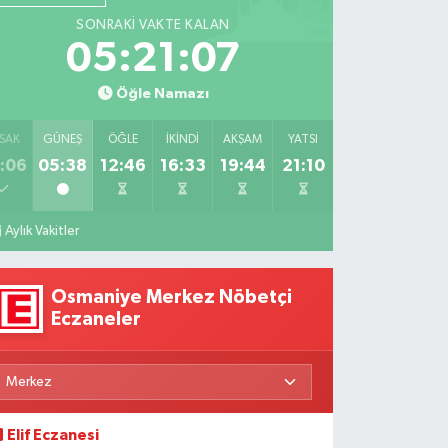
Fizyoterapiden
Özaraz
SONRAKI VAKTE KALAN
İlham
Anlatıyor
05:21:06
Veren
ikâyeler
Öğle Namazı
SAK
GÜNEŞ
ÖĞLE
İKINDI
AKŞAM
YATSI
:06
05:38
12:46
16:33
19:44
21:10
Aylık Vakitler
Osmaniye Merkez Nöbetçi
Eczaneler
Elif Eczanesi