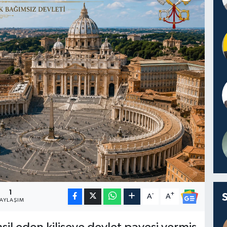
1
-
+
A
A
PAYLAŞIM