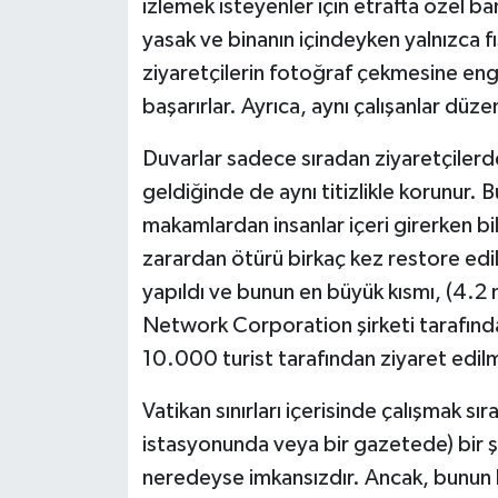
izlemek isteyenler için etrafta özel b
yasak ve binanın içindeyken yalnızca fıs
ziyaretçilerin fotoğraf çekmesine enge
başarırlar. Ayrıca, aynı çalışanlar düze
Duvarlar sadece sıradan ziyaretçilerd
geldiğinde de aynı titizlikle korunur.
makamlardan insanlar içeri girerken bi
zarardan ötürü birkaç kez restore edil
yapıldı ve bunun en büyük kısmı, (4.2
Network Corporation şirketi tarafında
10.000 turist tarafından ziyaret edil
Vatikan sınırları içerisinde çalışmak sı
istasyonunda veya bir gazetede) bir 
neredeyse imkansızdır. Ancak, bunun bir