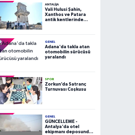
ANTALIJA
Vali Hulusi Şahin,
Xanthos ve Patara
antik kentlerinde
incelemelerde
bulundu
GENEL
Adana'da takla atan
otomobilin sürücüsü
yaralandı
SPOR
Zorkun’da Satranç
Turnuvası Coşkusu
GENEL
GÜNCELLEME -
Antalya'da otel
ekipmanı deposunda