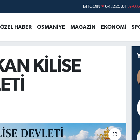
DOLAR
47,7143
%0.1
EURO
55,0317
%-0.0
ÖZEL HABER
OSMANİYE
MAGAZİN
EKONOMİ
SP
STERLİN
64,2463
%0.0
GRAM ALTIN
6574.81
%1.4
BİST100
13.799
%7
KAN KİLİSE
BITCOIN
64.225,61
%-0.6
ETİ