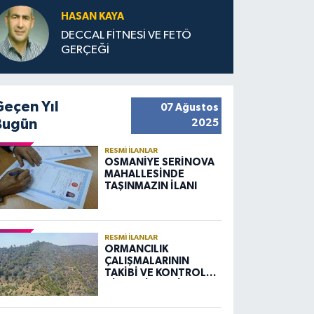
HASAN KAYA
DECCAL FİTNESİ VE FETÖ
GERÇEĞİ
Geçen Yıl
07 Ağustos
Bugün
2025
RESMI İLANLAR
OSMANİYE SERİNOVA
MAHALLESİNDE
TAŞINMAZIN İLANI
RESMI İLANLAR
ORMANCILIK
ÇALIŞMALARININ
TAKİBİ VE KONTROLÜ
HİZMETİ ALIM İLANI