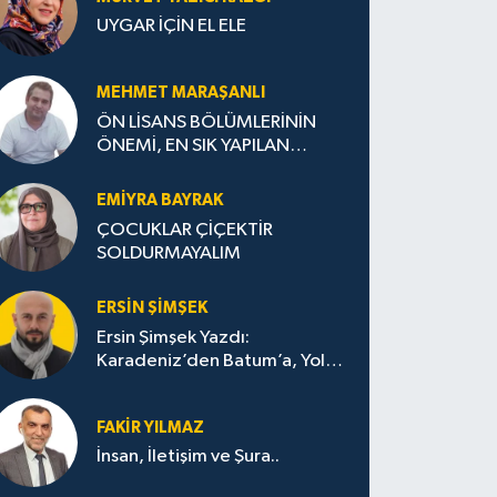
UYGAR İÇİN EL ELE
MEHMET MARAŞANLI
ÖN LİSANS BÖLÜMLERİNİN
ÖNEMİ, EN SIK YAPILAN
HATALAR VE DOĞRU TERCİH
STRATEJİLERİ
EMIYRA BAYRAK
ÇOCUKLAR ÇİÇEKTİR
SOLDURMAYALIM
ERSIN ŞIMŞEK
Ersin Şimşek Yazdı:
Karadeniz’den Batum’a, Yolun
Bana Bıraktıkları
FAKIR YILMAZ
İnsan, İletişim ve Şura..