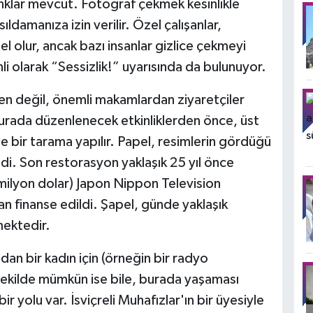
anklar mevcut. Fotoğraf çekmek kesinlikle
ıldamanıza izin verilir. Özel çalışanlar,
l olur, ancak bazı insanlar gizlice çekmeyi
nli olarak “Sessizlik!” uyarısında da bulunuyor.
en değil, önemli makamlardan ziyaretçiler
 Burada düzenlenecek etkinliklerden önce, üst
le bir tarama yapılır. Papel, resimlerin gördüğü
di. Son restorasyon yaklaşık 25 yıl önce
 milyon dolar) Japon Nippon Television
n finanse edildi. Şapel, günde yaklaşık
mektedir.
radan bir kadın için (örneğin bir radyo
şekilde mümkün ise bile, burada yaşaması
 yolu var. İsviçreli Muhafızlar'ın bir üyesiyle