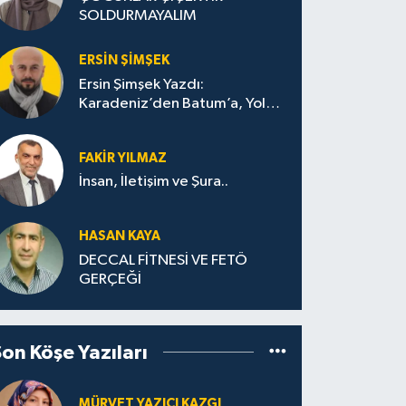
SOLDURMAYALIM
ERSIN ŞIMŞEK
Ersin Şimşek Yazdı:
Karadeniz’den Batum’a, Yolun
Bana Bıraktıkları
FAKIR YILMAZ
İnsan, İletişim ve Şura..
HASAN KAYA
DECCAL FİTNESİ VE FETÖ
GERÇEĞİ
Son Köşe Yazıları
MÜRVET YAZICI KAZGI