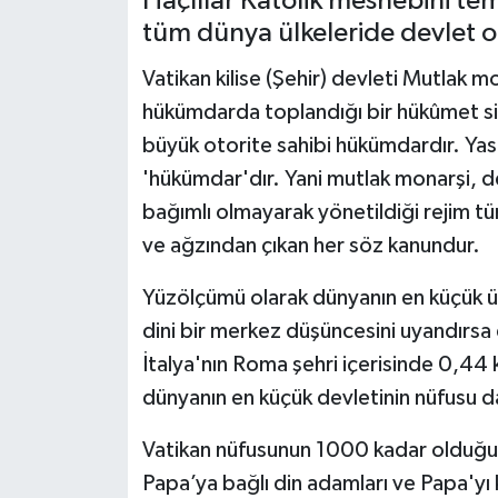
Haçlılar Katolik meshebini tem
tüm dünya ülkeleride devlet ol
Vatikan kilise (Şehir) devleti Mutlak 
hükümdarda toplandığı bir hükûmet sis
büyük otorite sahibi hükümdardır. Yas
'hükümdar'dır. Yani mutlak monarşi, dev
bağımlı olmayarak yönetildiği rejim tür
ve ağzından çıkan her söz kanundur.
Yüzölçümü olarak dünyanın en küçük ülk
dini bir merkez düşüncesini uyandırsa 
İtalya'nın Roma şehri içerisinde 0,44 
dünyanın en küçük devletinin nüfusu da
Vatikan nüfusunun 1000 kadar olduğu
Papa’ya bağlı din adamları ve Papa'yı