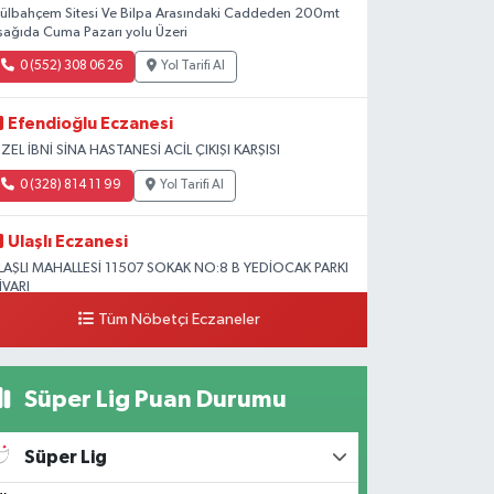
ülbahçem Sitesi Ve Bilpa Arasındaki Caddeden 200mt
şağıda Cuma Pazarı yolu Üzeri
0 (552) 308 06 26
Yol Tarifi Al
Efendioğlu Eczanesi
ZEL İBNİ SİNA HASTANESİ ACİL ÇIKIŞI KARŞISI
0 (328) 814 11 99
Yol Tarifi Al
Ulaşlı Eczanesi
LAŞLI MAHALLESİ 11507 SOKAK NO:8 B YEDİOCAK PARKI
İVARI
Tüm Nöbetçi Eczaneler
0 (546) 158 81 80
Yol Tarifi Al
Süper Lig Puan Durumu
Süper Lig