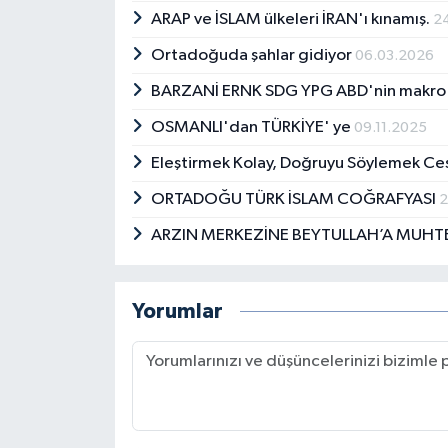
ARAP ve İSLAM ülkeleri İRAN'ı kınamış.
2
Ortadoğuda şahlar gidiyor
06.03.2026
BARZANİ ERNK SDG YPG ABD'nin makro t
OSMANLI'dan TÜRKİYE' ye
09.11.2025
Eleştirmek Kolay, Doğruyu Söylemek Ces
ORTADOĞU TÜRK İSLAM COĞRAFYASI
2
ARZIN MERKEZİNE BEYTULLAH’A MUH
Yorumlar