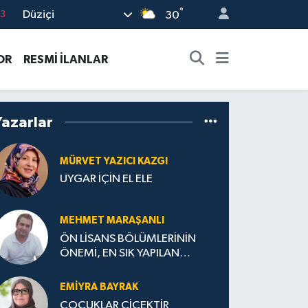
°
Düziçi
6
30
2
OR
RESMİ İLANLAR
7
4
0
Yazarlar
3
MÜRVET YAZICI KAZGI
UYGAR İÇİN EL ELE
MEHMET MARAŞANLI
ÖN LİSANS BÖLÜMLERİNİN
ÖNEMİ, EN SIK YAPILAN
HATALAR VE DOĞRU TERCİH
STRATEJİLERİ
EMIYRA BAYRAK
ÇOCUKLAR ÇİÇEKTİR