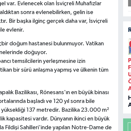
l var. Evlenecek olan İsviçreli Muhafızlar
aldıktan sonra evlenebilirken, gelin ise
ır. Bir başka ilginç gerçek daha var, İsviçreli
le evlenir.
 hiçbir doğum hastanesi bulunmuyor. Vatikan
anelerinde doğuyor.
P
ncı temsilcilerin yerleşmesine izin
F
atikan bir sürü anlaşma yapmış ve ülkenin tüm
palık Bazilikası, Rönesans'ın en büyük binası
 ortalarında başladı ve 120 yıl sonra bile
 yüksekliği 137 metredir. Bazilika 23.000 m²
B
ik kapasitesi vardır. Dünyanın ikinci en büyük
P
'da Fildişi Sahilleri'inde yapılan Notre-Dame de