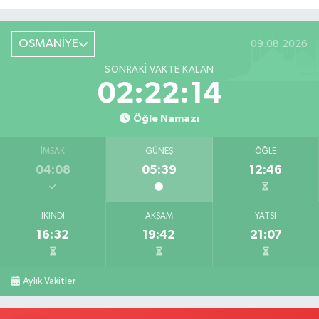
Röportaj
OSMANİYE
09.08.2026
SONRAKI VAKTE KALAN
02:22:12
Öğle Namazı
İMSAK
GÜNEŞ
ÖĞLE
04:08
05:39
12:46
İKINDI
AKŞAM
YATSI
16:32
19:42
21:07
Aylık Vakitler