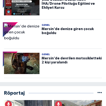
İHA/Drone Pilotluğu Eğitimi ve
Ehliyet Kursu
GENEL
Mersin'de denize giren çocuk
boğuldu
GENEL
Mersin'de devrilen motosikletteki
2 kişi yaralandı
Röportaj