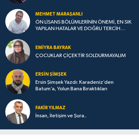
MEHMET MARAŞANLI
ÖN LİSANS BÖLÜMLERİNİN ÖNEMİ, EN SIK
YAPILAN HATALAR VE DOĞRU TERCİH
STRATEJİLERİ
EMIYRA BAYRAK
ÇOCUKLAR ÇİÇEKTİR SOLDURMAYALIM
ERSIN ŞIMŞEK
Ersin Şimşek Yazdı: Karadeniz’den
Batum’a, Yolun Bana Bıraktıkları
FAKIR YILMAZ
İnsan, İletişim ve Şura..