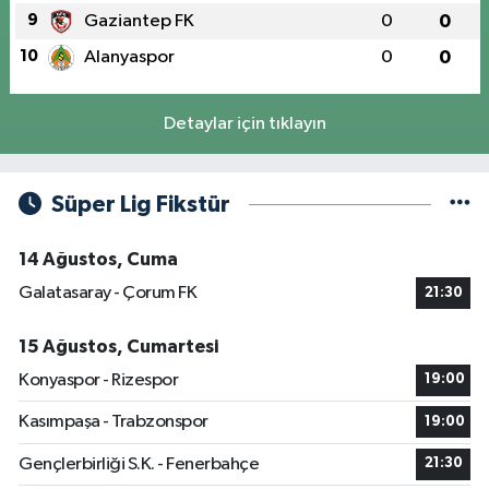
9
Gaziantep FK
0
0
10
Alanyaspor
0
0
Detaylar için tıklayın
Süper Lig Fikstür
14 Ağustos, Cuma
Galatasaray - Çorum FK
21:30
15 Ağustos, Cumartesi
Konyaspor - Rizespor
19:00
Kasımpaşa - Trabzonspor
19:00
Gençlerbirliği S.K. - Fenerbahçe
21:30