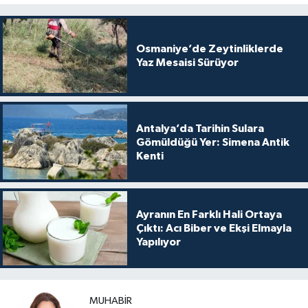
Osmaniye’de Zeytinliklerde
Yaz Mesaisi Sürüyor
Antalya’da Tarihin Sulara
Gömüldüğü Yer: Simena Antik
Kenti
Ayranın En Farklı Hali Ortaya
Çıktı: Acı Biber ve Ekşi Elmayla
Yapılıyor
MUHABIR