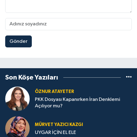
Gönder
Son Köşe Yazıları
ÖZNUR ATAYETER
PKK Dosyası Kapanırken İran Denklemi
Açılıyor mu?
MÜRVET YAZICI KAZGI
UYGAR İÇİN EL ELE