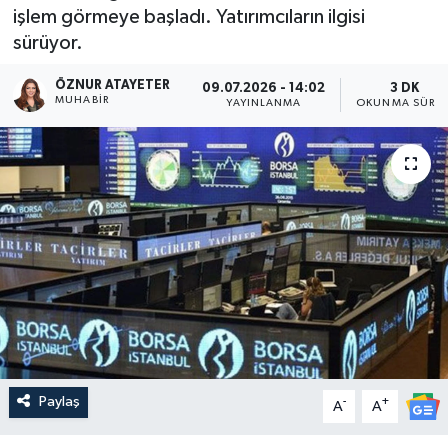
işlem görmeye başladı. Yatırımcıların ilgisi
sürüyor.
ÖZNUR ATAYETER
09.07.2026 - 14:02
3 DK
MUHABIR
YAYINLANMA
OKUNMA SÜRES
Paylaş
-
+
A
A