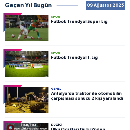
Geçen Yıl Bugün
09 Ağustos 2025
SPOR
Futbol: Trendyol Süper Lig
SPOR
Futbol: Trendyol 1. Lig
GENEL
Antalya'da traktör ile otomobilin
çarpışması sonucu 2 kişi yaralandı
DÜZIÇI
Ülkü Ocakları Düziçi’nden