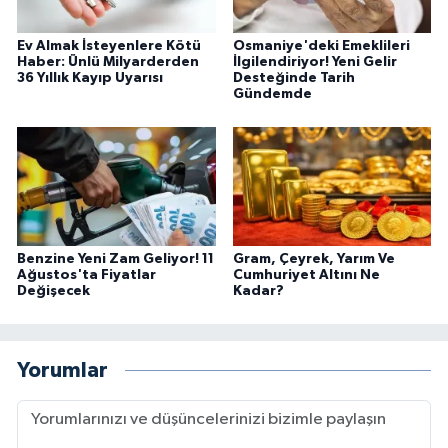
Ev Almak İsteyenlere Kötü
Osmaniye'deki Emeklileri
Haber: Ünlü Milyarderden
İlgilendiriyor! Yeni Gelir
36 Yıllık Kayıp Uyarısı
Desteğinde Tarih
Gündemde
Benzine Yeni Zam Geliyor! 11
Gram, Çeyrek, Yarım Ve
Ağustos'ta Fiyatlar
Cumhuriyet Altını Ne
Değişecek
Kadar?
Yorumlar