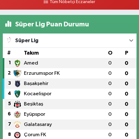
Tüm Nöbetçi Eczaneler
Süper Lig Puan Durumu
Süper Lig
#
Takım
O
P
1
Amed
0
0
2
Erzurumspor FK
0
0
3
Başakşehir
0
0
4
Kocaelispor
0
0
5
Beşiktaş
0
0
6
Eyüpspor
0
0
7
Galatasaray
0
0
8
Çorum FK
0
0