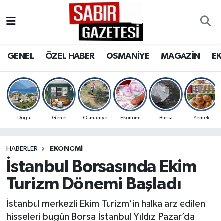
GENEL
Osmaniye Nöbetçi Eczaneler
GENEL
ÖZEL HABER
OSMANİYE
MAGAZİN
E
ÖZEL HABER
Osmaniye Hava Durumu
OSMANİYE
Osmaniye Trafik Yoğunluk Haritası
MAGAZİN
Süper Lig Puan Durumu ve Fikstür
Doğa
Genel
Osmaniye
Ekonomi
Bursa
Yemek
EKONOMİ
Tüm Manşetler
HABERLER
EKONOMI
İstanbul Borsasında Ekim
SPOR
Son Dakika Haberleri
Turizm Dönemi Başladı
RESMİ İLANLAR
Haber Arşivi
İstanbul merkezli Ekim Turizm’in halka arz edilen
hisseleri bugün Borsa İstanbul Yıldız Pazar’da