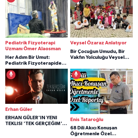
Pediatrik Fizyoterapi
Veysel Özaraz Anlatıyor
Uzmanı Ömer Alaosman
Bir Çocuğun Umudu, Bir
Her Adım Bir Umut:
Vakfın Yolculuğu Veysel
Pediatrik Fizyoterapiden
Özaraz Anlatıyor
İlham Veren Hikâyeler
Erhan Güler
ERHAN GÜLER'IN YENI
Enis Tataroğlu
TEKLISI 'TEK GERÇEĞIM'LE
68 Dili Akıcı Konuşan
BÜYÜK DÖNÜŞÜ
Öğretmenle Özel