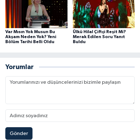
Var Mısın Yok Musun Bu
Ülkü Hilal Çiftçi Reşit Mi?
Akşam Neden Yok? Yeni
Merak Edilen Soru Yanıt
Bölüm Tarihi Belli Oldu
Buldu
Yorumlar
Gönder