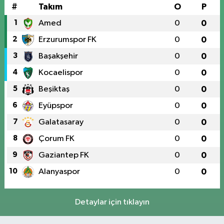
#
Takım
O
P
1
Amed
0
0
2
Erzurumspor FK
0
0
3
Başakşehir
0
0
4
Kocaelispor
0
0
5
Beşiktaş
0
0
6
Eyüpspor
0
0
7
Galatasaray
0
0
8
Çorum FK
0
0
9
Gaziantep FK
0
0
10
Alanyaspor
0
0
Detaylar için tıklayın