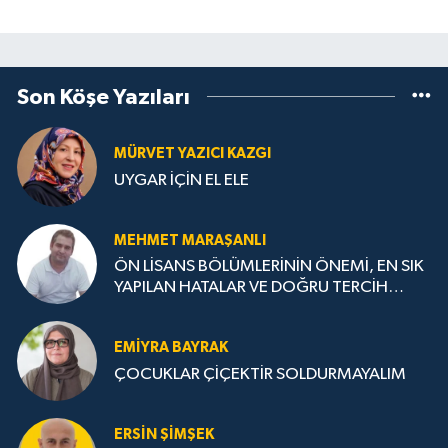
Son Köşe Yazıları
MÜRVET YAZICI KAZGI
UYGAR İÇİN EL ELE
MEHMET MARAŞANLI
ÖN LİSANS BÖLÜMLERİNİN ÖNEMİ, EN SIK
YAPILAN HATALAR VE DOĞRU TERCİH
STRATEJİLERİ
EMIYRA BAYRAK
ÇOCUKLAR ÇİÇEKTİR SOLDURMAYALIM
ERSIN ŞIMŞEK