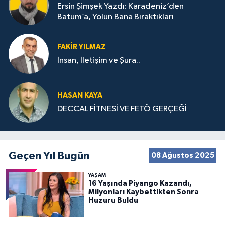
Ersin Şimşek Yazdı: Karadeniz’den
Batum’a, Yolun Bana Bıraktıkları
FAKIR YILMAZ
İnsan, İletişim ve Şura..
HASAN KAYA
DECCAL FİTNESİ VE FETÖ GERÇEĞİ
Geçen Yıl Bugün
08 Ağustos 2025
YAŞAM
16 Yaşında Piyango Kazandı,
Milyonları Kaybettikten Sonra
Huzuru Buldu