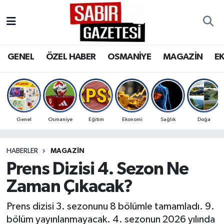
GENEL
Osmaniye Nöbetçi Eczaneler
GENEL
ÖZEL HABER
OSMANİYE
MAGAZİN
E
ÖZEL HABER
Osmaniye Hava Durumu
OSMANİYE
Osmaniye Trafik Yoğunluk Haritası
MAGAZİN
Süper Lig Puan Durumu ve Fikstür
Genel
Osmaniye
Eğitim
Ekonomi
Sağlık
Doğa
EKONOMİ
Tüm Manşetler
HABERLER
MAGAZİN
Prens Dizisi 4. Sezon Ne
SPOR
Son Dakika Haberleri
Zaman Çıkacak?
RESMİ İLANLAR
Haber Arşivi
Prens dizisi 3. sezonunu 8 bölümle tamamladı. 9.
bölüm yayınlanmayacak. 4. sezonun 2026 yılında