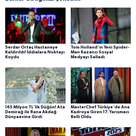
Serdar Ortaç Hastaneye
Tom Holland'ın Yeni Spider-
Kaldırıldı! İddialara Noktayı
Man Kazancı Sosyal
Koydu
Medyayı Salladı
165 Milyon TL'lik Düğün! Ata
MasterChef Türkiye'de Ana
Demirağ ile Rana Akdağ
Kadroya Giren 17. Yarışmacı
Dünyaevine Girdi
Belli Oldu