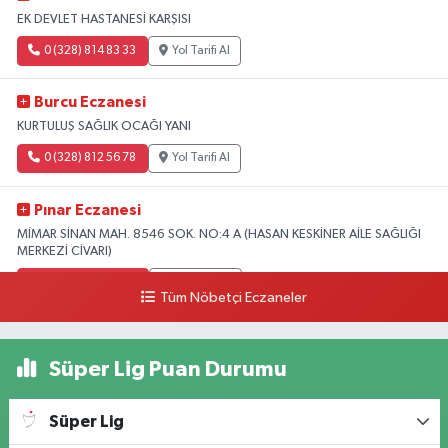
EK DEVLET HASTANESİ KARŞISI
0 (328) 814 83 33
Yol Tarifi Al
Burcu Eczanesi
KURTULUŞ SAĞLIK OCAĞI YANI
0 (328) 812 56 78
Yol Tarifi Al
Pınar Eczanesi
MİMAR SİNAN MAH. 8546 SOK. NO:4 A (HASAN KESKİNER AİLE SAĞLIĞI
MERKEZİ CİVARI)
0 (328) 826 04 73
Yol Tarifi Al
Tüm Nöbetçi Eczaneler
Süper Lig Puan Durumu
Süper Lig