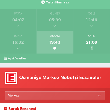
Yatsı Namazı
İMSAK
GÜNEŞ
ÖĞLE
04:07
05:39
12:46
İKINDI
AKŞAM
YATSI
16:32
19:43
21:09
Aylık Vakitler
Osmaniye Merkez Nöbetçi Eczaneler
Burak Eczanesi