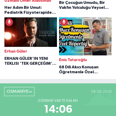
Uzmanı Ömer Alaosman
Bir Çocuğun Umudu, Bir
Her Adım Bir Umut:
Vakfın Yolculuğu Veysel
Pediatrik Fizyoterapiden
Özaraz Anlatıyor
İlham Veren Hikâyeler
Erhan Güler
ERHAN GÜLER'IN YENI
Enis Tataroğlu
TEKLISI 'TEK GERÇEĞIM'LE
68 Dili Akıcı Konuşan
BÜYÜK DÖNÜŞÜ
Öğretmenle Özel
Röportaj
OSMANİYE
08.08.2026
SONRAKI VAKTE KALAN
14:05