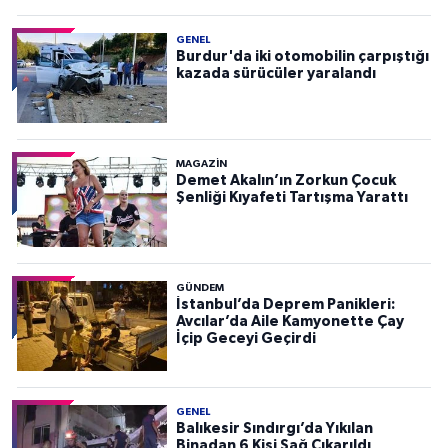
GENEL
Burdur'da iki otomobilin çarpıştığı
kazada sürücüler yaralandı
MAGAZİN
Demet Akalın’ın Zorkun Çocuk
Şenliği Kıyafeti Tartışma Yarattı
GÜNDEM
İstanbul’da Deprem Panikleri:
Avcılar’da Aile Kamyonette Çay
İçip Geceyi Geçirdi
GENEL
Balıkesir Sındırgı’da Yıkılan
Binadan 6 Kişi Sağ Çıkarıldı