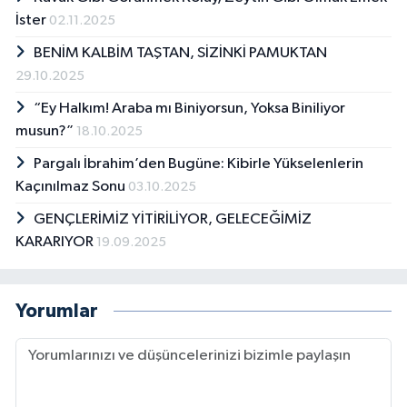
İster
02.11.2025
BENİM KALBİM TAŞTAN, SİZİNKİ PAMUKTAN
29.10.2025
“Ey Halkım! Araba mı Biniyorsun, Yoksa Biniliyor
musun?”
18.10.2025
Pargalı İbrahim’den Bugüne: Kibirle Yükselenlerin
Kaçınılmaz Sonu
03.10.2025
GENÇLERİMİZ YİTİRİLİYOR, GELECEĞİMİZ
KARARIYOR
19.09.2025
Yorumlar