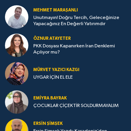
MEHMET MARAŞANLI
Unutmayın! Doğru Tercih, Geleceğinize
Yapacağınız En Değerli Yatırımdır
ÖZNUR ATAYETER
PKK Dosyası Kapanırken İran Denklemi
Açılıyor mu?
MÜRVET YAZICI KAZGI
UYGAR İÇİN EL ELE
EMIYRA BAYRAK
ÇOCUKLAR ÇİÇEKTİR SOLDURMAYALIM
ERSIN ŞIMŞEK