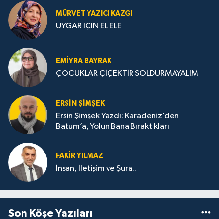
MÜRVET YAZICI KAZGI
UYGAR İÇİN EL ELE
EMIYRA BAYRAK
ÇOCUKLAR ÇİÇEKTİR SOLDURMAYALIM
ERSIN ŞIMŞEK
Ersin Şimşek Yazdı: Karadeniz’den
Batum’a, Yolun Bana Bıraktıkları
FAKIR YILMAZ
İnsan, İletişim ve Şura..
Son Köşe Yazıları