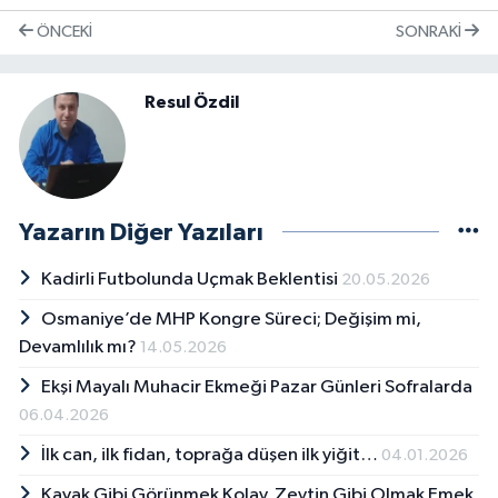
ÖNCEKI
SONRAKI
Resul Özdil
Yazarın Diğer Yazıları
Kadirli Futbolunda Uçmak Beklentisi
20.05.2026
Osmaniye’de MHP Kongre Süreci; Değişim mi,
Devamlılık mı?
14.05.2026
Ekşi Mayalı Muhacir Ekmeği Pazar Günleri Sofralarda
06.04.2026
İlk can, ilk fidan, toprağa düşen ilk yiğit…
04.01.2026
Kavak Gibi Görünmek Kolay, Zeytin Gibi Olmak Emek