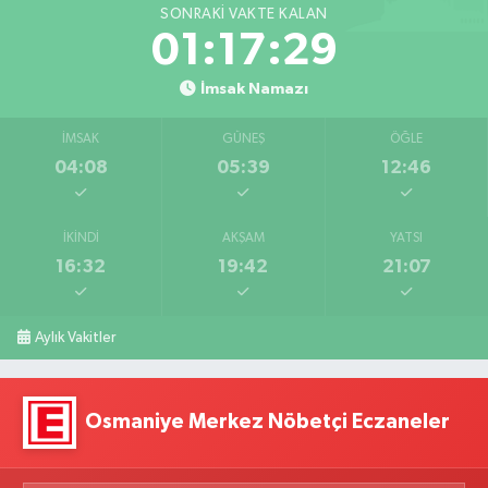
SONRAKI VAKTE KALAN
01:17:28
İmsak Namazı
İMSAK
GÜNEŞ
ÖĞLE
04:08
05:39
12:46
İKINDI
AKŞAM
YATSI
16:32
19:42
21:07
Aylık Vakitler
Osmaniye Merkez Nöbetçi Eczaneler