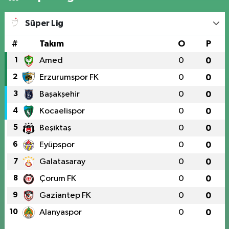
Süper Lig
#
Takım
O
P
1
Amed
0
0
2
Erzurumspor FK
0
0
3
Başakşehir
0
0
4
Kocaelispor
0
0
5
Beşiktaş
0
0
6
Eyüpspor
0
0
7
Galatasaray
0
0
8
Çorum FK
0
0
9
Gaziantep FK
0
0
10
Alanyaspor
0
0