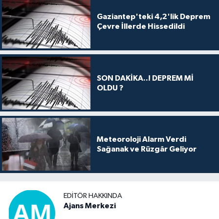
Gaziantep'teki 4,2'lik Deprem
Çevre İllerde Hissedildi
SON DAKİKA..! DEPREM Mİ
OLDU ?
Meteoroloji Alarm Verdi
Sağanak ve Rüzgâr Geliyor
EDITÖR HAKKINDA
Ajans Merkezi