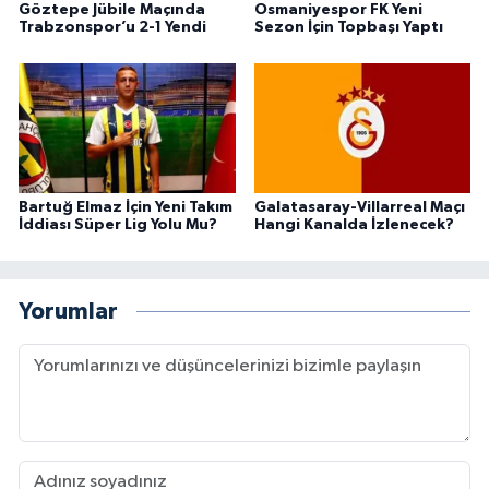
Göztepe Jübile Maçında
Osmaniyespor FK Yeni
Trabzonspor’u 2-1 Yendi
Sezon İçin Topbaşı Yaptı
Bartuğ Elmaz İçin Yeni Takım
Galatasaray-Villarreal Maçı
İddiası Süper Lig Yolu Mu?
Hangi Kanalda İzlenecek?
Yorumlar