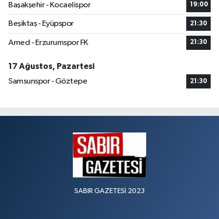
Başakşehir - Kocaelispor
19:00
Beşiktaş - Eyüpspor
21:30
Amed - Erzurumspor FK
21:30
17 Ağustos, Pazartesi
Samsunspor - Göztepe
21:30
SABIR GAZETESİ 2023