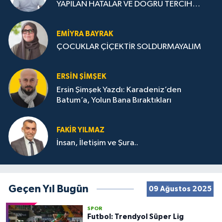
YAPILAN HATALAR VE DOĞRU TERCİH
STRATEJİLERİ
EMIYRA BAYRAK
ÇOCUKLAR ÇİÇEKTİR SOLDURMAYALIM
ERSIN ŞIMŞEK
Ersin Şimşek Yazdı: Karadeniz’den
Batum’a, Yolun Bana Bıraktıkları
FAKIR YILMAZ
İnsan, İletişim ve Şura..
Geçen Yıl Bugün
09 Ağustos 2025
SPOR
Futbol: Trendyol Süper Lig