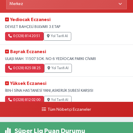
Yediocak Eczanesi
DEVLET BAHÇELİ BULVARI 3.ETAP
0 (328) 814 20 51
Yol Tarifi Al
Bayrak Eczanesi
ULAŞI MAH. 11507 SOK. NO:6 YEDİOCAK PARKI CİVARI
0 (328) 825 08 25
Yol Tarifi Al
Yüksek Eczanesi
İBN-İ SİNA HASTANESİ YANI,ASKERLİK ŞUBESİ KARŞISI
0 (328) 812 02 00
Yol Tarifi Al
Tüm Nöbetçi Eczaneler
Süper Lig Puan Durumu