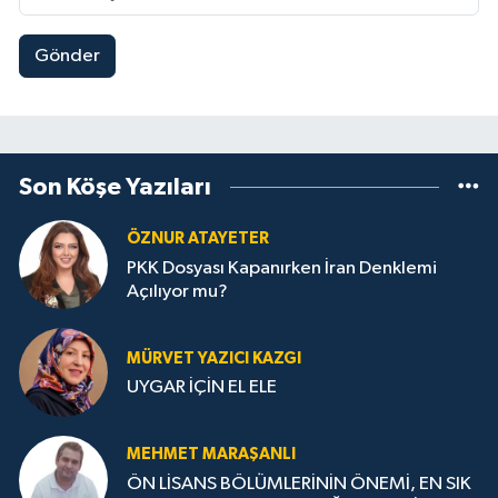
Gönder
Son Köşe Yazıları
ÖZNUR ATAYETER
PKK Dosyası Kapanırken İran Denklemi
Açılıyor mu?
MÜRVET YAZICI KAZGI
UYGAR İÇİN EL ELE
MEHMET MARAŞANLI
ÖN LİSANS BÖLÜMLERİNİN ÖNEMİ, EN SIK