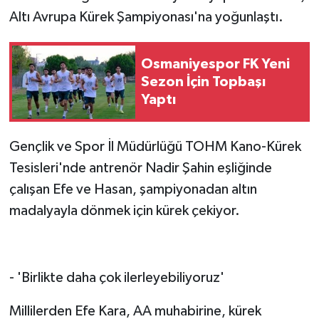
Altı Avrupa Kürek Şampiyonası'na yoğunlaştı.
Osmaniyespor FK Yeni
Sezon İçin Topbaşı
Yaptı
Gençlik ve Spor İl Müdürlüğü TOHM Kano-Kürek
Tesisleri'nde antrenör Nadir Şahin eşliğinde
çalışan Efe ve Hasan, şampiyonadan altın
madalyayla dönmek için kürek çekiyor.
- 'Birlikte daha çok ilerleyebiliyoruz'
Millilerden Efe Kara, AA muhabirine, kürek