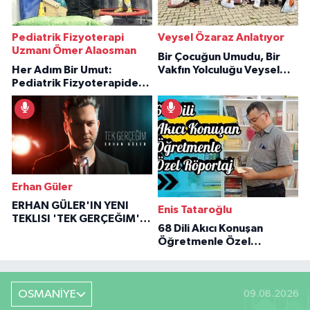
Pediatrik Fizyoterapi
Veysel Özaraz Anlatıyor
Uzmanı Ömer Alaosman
Bir Çocuğun Umudu, Bir
Her Adım Bir Umut:
Vakfın Yolculuğu Veysel
Pediatrik Fizyoterapiden
Özaraz Anlatıyor
İlham Veren Hikâyeler
Erhan Güler
ERHAN GÜLER'IN YENI
Enis Tataroğlu
TEKLISI 'TEK GERÇEĞIM'LE
68 Dili Akıcı Konuşan
BÜYÜK DÖNÜŞÜ
Öğretmenle Özel
Röportaj
OSMANİYE
09.08.2026