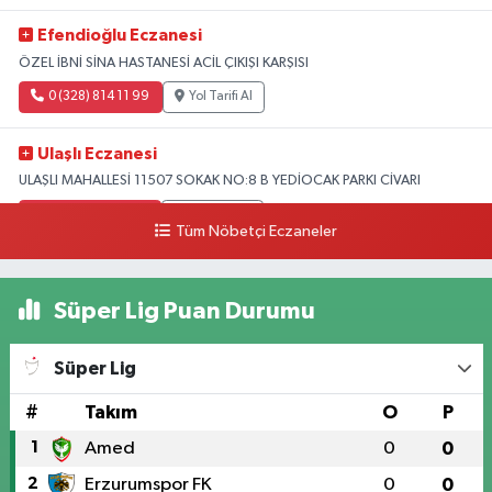
Efendioğlu Eczanesi
ÖZEL İBNİ SİNA HASTANESİ ACİL ÇIKIŞI KARŞISI
0 (328) 814 11 99
Yol Tarifi Al
Ulaşlı Eczanesi
ULAŞLI MAHALLESİ 11507 SOKAK NO:8 B YEDİOCAK PARKI CİVARI
0 (546) 158 81 80
Yol Tarifi Al
Tüm Nöbetçi Eczaneler
Süper Lig Puan Durumu
Süper Lig
#
Takım
O
P
1
Amed
0
0
2
Erzurumspor FK
0
0