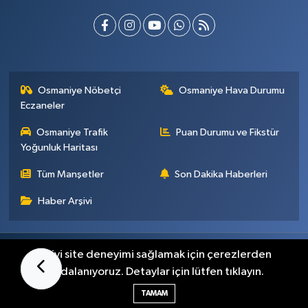
Osmaniye Nöbetçi
Osmaniye Hava Durumu
Eczaneler
Osmaniye Trafik
Puan Durumu ve Fikstür
Yoğunluk Haritası
Tüm Manşetler
Son Dakika Haberleri
Haber Arşivi
Künye
İletişim
Gizlilik Sözleşmesi
En iyi site deneyimi sağlamak için çerezlerden
faydalanıyoruz. Detaylar için lütfen tıklayın.
Haber Yazılımı:
TE Bilişim
TAMAM