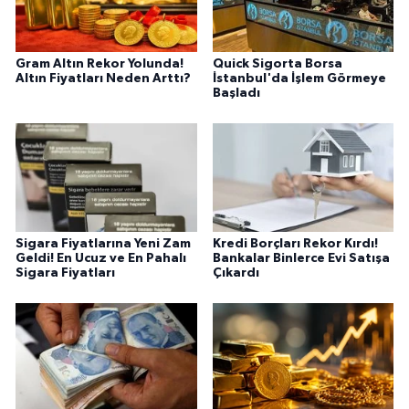
Gram Altın Rekor Yolunda!
Quick Sigorta Borsa
Altın Fiyatları Neden Arttı?
İstanbul'da İşlem Görmeye
Başladı
Sigara Fiyatlarına Yeni Zam
Kredi Borçları Rekor Kırdı!
Geldi! En Ucuz ve En Pahalı
Bankalar Binlerce Evi Satışa
Sigara Fiyatları
Çıkardı