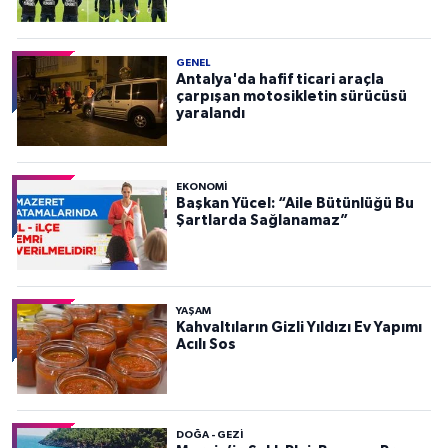
GENEL
Antalya'da hafif ticari araçla
çarpışan motosikletin sürücüsü
yaralandı
EKONOMI
Başkan Yücel: “Aile Bütünlüğü Bu
Şartlarda Sağlanamaz”
YAŞAM
Kahvaltıların Gizli Yıldızı Ev Yapımı
Acılı Sos
DOĞA - GEZI