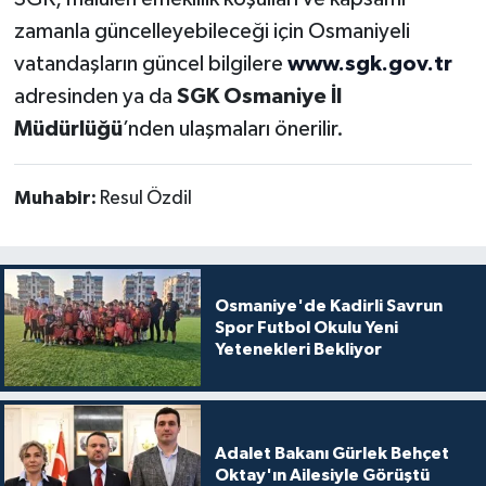
zamanla güncelleyebileceği için Osmaniyeli
vatandaşların güncel bilgilere
www.sgk.gov.tr
adresinden ya da
SGK Osmaniye İl
Müdürlüğü
’nden ulaşmaları önerilir.
Muhabir:
Resul Özdil
Osmaniye'de Kadirli Savrun
Spor Futbol Okulu Yeni
Yetenekleri Bekliyor
Adalet Bakanı Gürlek Behçet
Oktay'ın Ailesiyle Görüştü