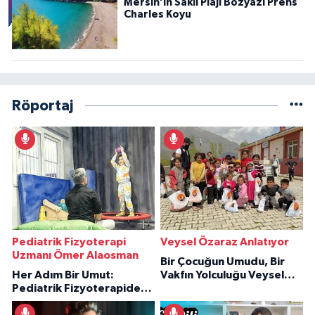
Mersin’in Saklı Plajı Bozyazı Prens
Charles Koyu
Röportaj
Pediatrik Fizyoterapi
Veysel Özaraz Anlatıyor
Uzmanı Ömer Alaosman
Bir Çocuğun Umudu, Bir
Her Adım Bir Umut:
Vakfın Yolculuğu Veysel
Pediatrik Fizyoterapiden
Özaraz Anlatıyor
İlham Veren Hikâyeler