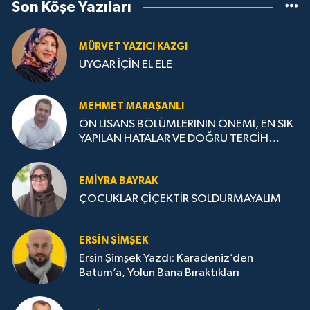
Son Köşe Yazıları
MÜRVET YAZICI KAZGI
UYGAR İÇİN EL ELE
MEHMET MARAŞANLI
ÖN LİSANS BÖLÜMLERİNİN ÖNEMİ, EN SIK
YAPILAN HATALAR VE DOĞRU TERCİH
STRATEJİLERİ
EMIYRA BAYRAK
ÇOCUKLAR ÇİÇEKTİR SOLDURMAYALIM
ERSIN ŞIMŞEK
Ersin Şimşek Yazdı: Karadeniz’den
Batum’a, Yolun Bana Bıraktıkları