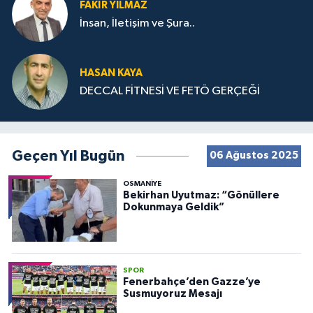
FAKIR YILMAZ
İnsan, İletişim ve Şura..
HASAN KAYA
DECCAL FİTNESİ VE FETÖ GERÇEĞİ
Geçen Yıl Bugün
06 Ağustos 2025
OSMANIYE
Bekirhan Uyutmaz: “Gönüllere
Dokunmaya Geldik”
SPOR
Fenerbahçe’den Gazze’ye
Susmuyoruz Mesajı