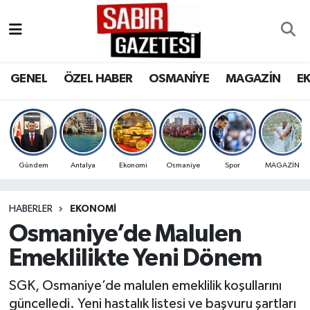
GENEL
Osmaniye Nöbetçi Eczaneler
GENEL
ÖZEL HABER
OSMANİYE
MAGAZİN
E
ÖZEL HABER
Osmaniye Hava Durumu
OSMANİYE
Osmaniye Trafik Yoğunluk Haritası
MAGAZİN
Süper Lig Puan Durumu ve Fikstür
Gündem
Antalya
Ekonomi
Osmaniye
Spor
MAGAZİN
EKONOMİ
Tüm Manşetler
HABERLER
EKONOMI
Osmaniye’de Malulen
SPOR
Son Dakika Haberleri
Emeklilikte Yeni Dönem
RESMİ İLANLAR
Haber Arşivi
SGK, Osmaniye’de malulen emeklilik koşullarını
güncelledi. Yeni hastalık listesi ve başvuru şartları