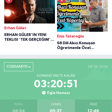
Erhan Güler
ERHAN GÜLER'IN YENI
Enis Tataroğlu
TEKLISI 'TEK GERÇEĞIM'LE
68 Dili Akıcı Konuşan
BÜYÜK DÖNÜŞÜ
Öğretmenle Özel
Röportaj
OSMANİYE
06.08.2026
SONRAKI VAKTE KALAN
03:20:49
Öğle Namazı
İMSAK
GÜNEŞ
ÖĞLE
04:04
05:37
12:46