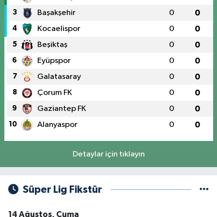
3
Başakşehir
0
0
4
Kocaelispor
0
0
5
Beşiktaş
0
0
6
Eyüpspor
0
0
7
Galatasaray
0
0
8
Çorum FK
0
0
9
Gaziantep FK
0
0
10
Alanyaspor
0
0
Detaylar için tıklayın
Süper Lig Fikstür
14 Ağustos, Cuma