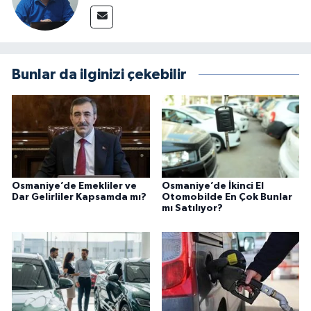
Bunlar da ilginizi çekebilir
Osmaniye’de Emekliler ve
Osmaniye’de İkinci El
Dar Gelirliler Kapsamda mı?
Otomobilde En Çok Bunlar
mı Satılıyor?