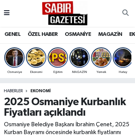
GENEL
Osmaniye Nöbetçi Eczaneler
GENEL
ÖZEL HABER
OSMANİYE
MAGAZİN
E
ÖZEL HABER
Osmaniye Hava Durumu
OSMANİYE
Osmaniye Trafik Yoğunluk Haritası
MAGAZİN
Süper Lig Puan Durumu ve Fikstür
Osmaniye
Ekonomi
Eğitim
MAGAZİN
Yemek
Hatay
EKONOMİ
Tüm Manşetler
HABERLER
EKONOMI
2025 Osmaniye Kurbanlık
SPOR
Son Dakika Haberleri
Fiyatları açıklandı
RESMİ İLANLAR
Haber Arşivi
Osmaniye Belediye Başkanı İbrahim Çenet, 2025
Kurban Bayramı öncesinde kurbanlık fiyatlarını