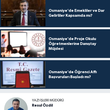
Osmaniye’de Emekliler ve Dar
Gelirliler Kapsamda mı?
Osmaniye’de Proje Okulu
Öğretmenlerine Danıştay
Müjdesi
Osmaniye’de Öğrenci Affı
Başvuruları Başladı mı?
YAZI İŞLERI MÜDÜRÜ
Resul Özdil