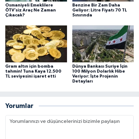
Osmaniyeli Emeklilere
Benzine Bir Zam Daha
ÖTV’siz Araç Ne Zaman
Geliyor: Litre Fiyatı 70 TL
Çıkacak?
Sınırında
Gram altın için bomba
Dünya Bankası Suriye İçin
tahmin! Tuna Kaya 12.500
100 Milyon Dolarlık Hibe
TL seviyesini işaret etti
Veriyor: İşte Projenin
Detayları
Yorumlar