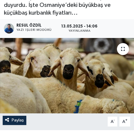
duyurdu. İşte Osmaniye’deki büyükbaş ve
küçükbaş kurbanlık fiyatları...
RESUL ÖZDIL
13.05.2025 - 14:06
YAZI İŞLERI MÜDÜRÜ
YAYINLANMA
Paylaş
-
+
A
A