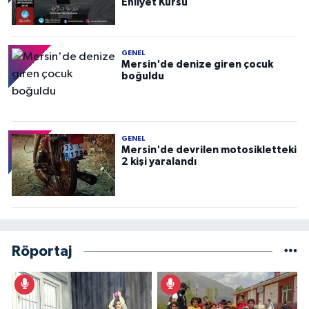
Ehliyet Kursu
GENEL
Mersin'de denize giren çocuk
boğuldu
GENEL
Mersin'de devrilen motosikletteki
2 kişi yaralandı
Röportaj