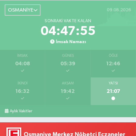
OSMANİYE
09.08.2026
SONRAKI VAKTE KALAN
04:47:54
İmsak Namazı
İMSAK
GÜNEŞ
ÖĞLE
04:08
05:39
12:46
İKINDI
AKŞAM
YATSI
16:32
19:42
21:07
Aylık Vakitler
Osmaniye Merkez Nöbetçi Eczaneler