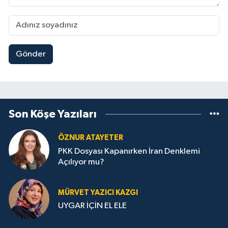
Gönder
Son Köşe Yazıları
ÖZNUR ATAYETER
PKK Dosyası Kapanırken İran Denklemi
Açılıyor mu?
MÜRVET YAZICI KAZGI
UYGAR İÇİN EL ELE