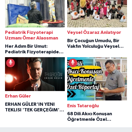
Pediatrik Fizyoterapi
Veysel Özaraz Anlatıyor
Uzmanı Ömer Alaosman
Bir Çocuğun Umudu, Bir
Her Adım Bir Umut:
Vakfın Yolculuğu Veysel
Pediatrik Fizyoterapiden
Özaraz Anlatıyor
İlham Veren Hikâyeler
Erhan Güler
ERHAN GÜLER'IN YENI
Enis Tataroğlu
TEKLISI 'TEK GERÇEĞIM'LE
68 Dili Akıcı Konuşan
BÜYÜK DÖNÜŞÜ
Öğretmenle Özel
Röportaj