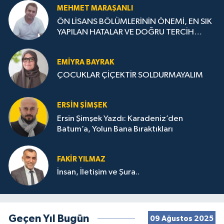
MEHMET MARAŞANLI
ÖN LİSANS BÖLÜMLERİNİN ÖNEMİ, EN SIK
YAPILAN HATALAR VE DOĞRU TERCİH
STRATEJİLERİ
EMIYRA BAYRAK
ÇOCUKLAR ÇİÇEKTİR SOLDURMAYALIM
ERSIN ŞIMŞEK
Ersin Şimşek Yazdı: Karadeniz’den
Batum’a, Yolun Bana Bıraktıkları
FAKIR YILMAZ
İnsan, İletişim ve Şura..
Geçen Yıl Bugün
09 Ağustos 2025