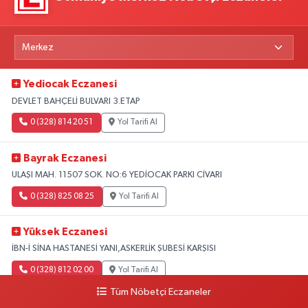
Yediocak Eczanesi
DEVLET BAHÇELİ BULVARI 3.ETAP
0 (328) 814 20 51
Yol Tarifi Al
Bayrak Eczanesi
ULAŞI MAH. 11507 SOK. NO:6 YEDİOCAK PARKI CİVARI
0 (328) 825 08 25
Yol Tarifi Al
Yüksek Eczanesi
İBN-İ SİNA HASTANESİ YANI,ASKERLİK ŞUBESİ KARŞISI
0 (328) 812 02 00
Yol Tarifi Al
Tüm Nöbetçi Eczaneler