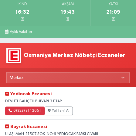
İKINDI
AKŞAM
YATSI
16:32
19:43
21:09
Aylık Vakitler
Osmaniye Merkez Nöbetçi Eczaneler
Yediocak Eczanesi
DEVLET BAHÇELİ BULVARI 3.ETAP
0 (328) 814 20 51
Yol Tarifi Al
Bayrak Eczanesi
ULAŞI MAH. 11507 SOK. NO:6 YEDİOCAK PARKI CİVARI