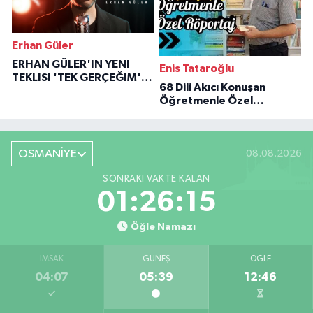
Erhan Güler
ERHAN GÜLER'IN YENI
Enis Tataroğlu
TEKLISI 'TEK GERÇEĞIM'LE
68 Dili Akıcı Konuşan
BÜYÜK DÖNÜŞÜ
Öğretmenle Özel
Röportaj
OSMANİYE
08.08.2026
SONRAKI VAKTE KALAN
01:26:14
Öğle Namazı
İMSAK
GÜNEŞ
ÖĞLE
04:07
05:39
12:46