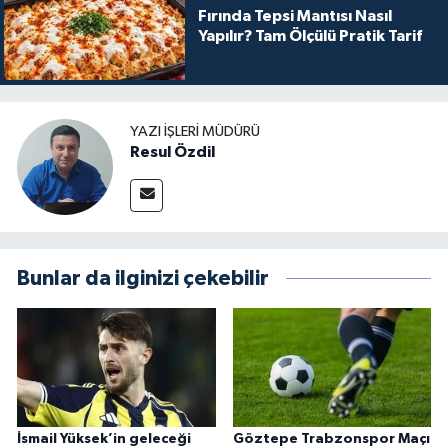
Fırında Tepsi Mantısı Nasıl
Yapılır? Tam Ölçülü Pratik Tarif
YAZI İŞLERI MÜDÜRÜ
Resul Özdil
Bunlar da ilginizi çekebilir
İsmail Yüksek’in geleceği
Göztepe Trabzonspor Maçı