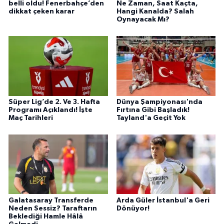
belli oldu! Fenerbahçe’den
Ne Zaman, Saat Kaçta,
dikkat çeken karar
Hangi Kanalda? Salah
Oynayacak Mı?
Süper Lig’de 2. Ve 3. Hafta
Dünya Şampiyonası'nda
Programı Açıklandı! İşte
Fırtına Gibi Başladık!
Maç Tarihleri
Tayland'a Geçit Yok
Galatasaray Transferde
Arda Güler İstanbul'a Geri
Neden Sessiz? Taraftarın
Dönüyor!
Beklediği Hamle Hâlâ