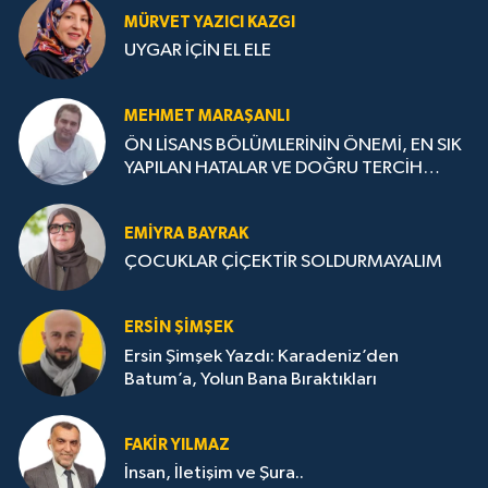
MÜRVET YAZICI KAZGI
UYGAR İÇİN EL ELE
MEHMET MARAŞANLI
ÖN LİSANS BÖLÜMLERİNİN ÖNEMİ, EN SIK
YAPILAN HATALAR VE DOĞRU TERCİH
STRATEJİLERİ
EMIYRA BAYRAK
ÇOCUKLAR ÇİÇEKTİR SOLDURMAYALIM
ERSIN ŞIMŞEK
Ersin Şimşek Yazdı: Karadeniz’den
Batum’a, Yolun Bana Bıraktıkları
FAKIR YILMAZ
İnsan, İletişim ve Şura..