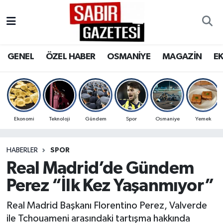
GENEL
Osmaniye Nöbetçi Eczaneler
GENEL
ÖZEL HABER
OSMANİYE
MAGAZİN
E
ÖZEL HABER
Osmaniye Hava Durumu
OSMANİYE
Osmaniye Trafik Yoğunluk Haritası
MAGAZİN
Süper Lig Puan Durumu ve Fikstür
Ekonomi
Teknoloji
Gündem
Spor
Osmaniye
Yemek
EKONOMİ
Tüm Manşetler
HABERLER
SPOR
Real Madrid’de Gündem
SPOR
Son Dakika Haberleri
Perez “İlk Kez Yaşanmıyor”
RESMİ İLANLAR
Haber Arşivi
Real Madrid Başkanı Florentino Perez, Valverde
ile Tchouameni arasındaki tartışma hakkında