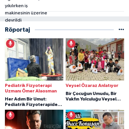
Röportaj
Pediatrik Fizyoterapi
Veysel Özaraz Anlatıyor
Uzmanı Ömer Alaosman
Bir Çocuğun Umudu, Bir
Her Adım Bir Umut:
Vakfın Yolculuğu Veysel
Pediatrik Fizyoterapiden
Özaraz Anlatıyor
İlham Veren Hikâyeler