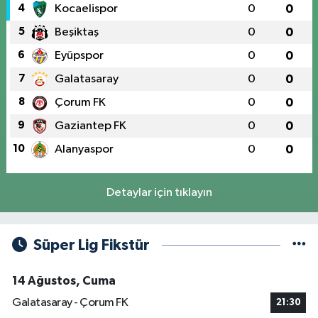
4
Kocaelispor
0
0
5
Beşiktaş
0
0
6
Eyüpspor
0
0
7
Galatasaray
0
0
8
Çorum FK
0
0
9
Gaziantep FK
0
0
10
Alanyaspor
0
0
Detaylar için tıklayın
Süper Lig Fikstür
14 Ağustos, Cuma
Galatasaray - Çorum FK
21:30