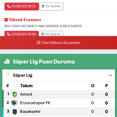
0 (328) 825 08 25
Yol Tarifi Al
Yüksek Eczanesi
İBN-İ SİNA HASTANESİ YANI,ASKERLİK ŞUBESİ KARŞISI
0 (328) 812 02 00
Yol Tarifi Al
Tüm Nöbetçi Eczaneler
Süper Lig Puan Durumu
Süper Lig
#
Takım
O
P
1
Amed
0
0
2
Erzurumspor FK
0
0
3
Başakşehir
0
0