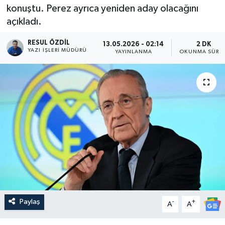
konuştu. Perez ayrıca yeniden aday olacağını
açıkladı.
RESUL ÖZDIL
13.05.2026 - 02:14
2 DK
YAZI İŞLERI MÜDÜRÜ
YAYINLANMA
OKUNMA SÜRES
Paylaş
-
+
A
A