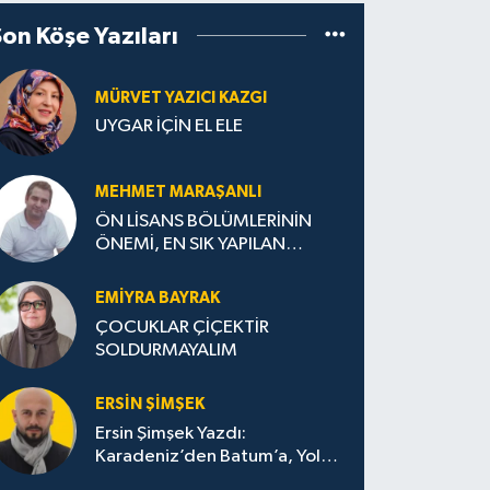
Son Köşe Yazıları
MÜRVET YAZICI KAZGI
UYGAR İÇİN EL ELE
MEHMET MARAŞANLI
ÖN LİSANS BÖLÜMLERİNİN
ÖNEMİ, EN SIK YAPILAN
HATALAR VE DOĞRU TERCİH
STRATEJİLERİ
EMIYRA BAYRAK
ÇOCUKLAR ÇİÇEKTİR
SOLDURMAYALIM
ERSIN ŞIMŞEK
Ersin Şimşek Yazdı:
Karadeniz’den Batum’a, Yolun
Bana Bıraktıkları