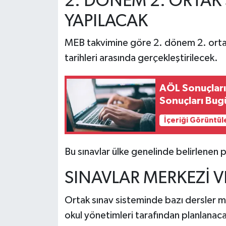
2. DÖNEM 2. ORTAK
YAPILACAK
MEB takvimine göre 2. dönem 2. ortak 
tarihleri arasında gerçekleştirilecek.
AÖL Sonuçları
Sonuçları Bug
İçeriği Görüntül
Bu sınavlar ülke genelinde belirlenen
SINAVLAR MERKEZİ V
Ortak sınav sisteminde bazı dersler mer
okul yönetimleri tarafından planlanac