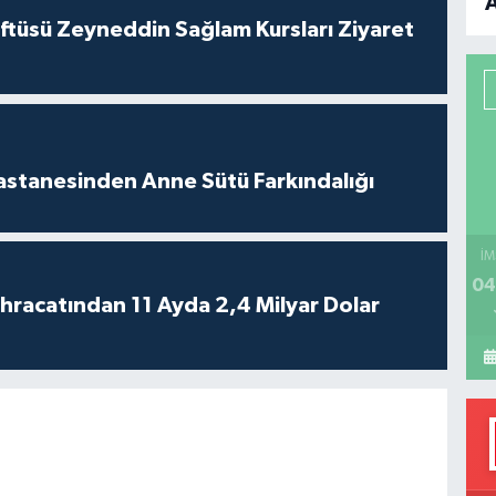
ftüsü Zeyneddin Sağlam Kursları Ziyaret
B
P
astanesinden Anne Sütü Farkındalığı
H
İM
04
 İhracatından 11 Ayda 2,4 Milyar Dolar