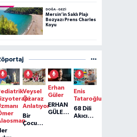
DOĞA - GEZI
Mersin’in Saklı Plajı
Bozyazı Prens Charles
Koyu
Röportaj
Erhan
ediatrik
Veysel
Enis
Güler
izyoterapi
Özaraz
Tataroğlu
ERHAN
Uzmanı
Anlatıyor
68 Dili
GÜLER'IN
Ömer
Bir
Akıcı
YENI
Alaosman
Çocuğun
Konuşan
TEKLISI
Her
Umudu,
Öğretmenle
'TEK