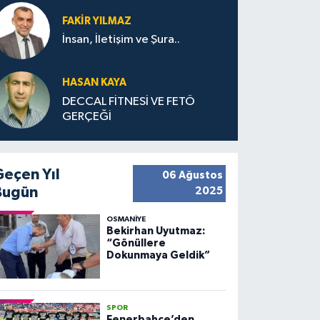
FAKIR YILMAZ
İnsan, İletişim ve Şura..
HASAN KAYA
DECCAL FİTNESİ VE FETÖ
GERÇEĞİ
Geçen Yıl
06 Ağustos
Bugün
2025
OSMANIYE
Bekirhan Uyutmaz:
“Gönüllere
Dokunmaya Geldik”
SPOR
Fenerbahçe’den