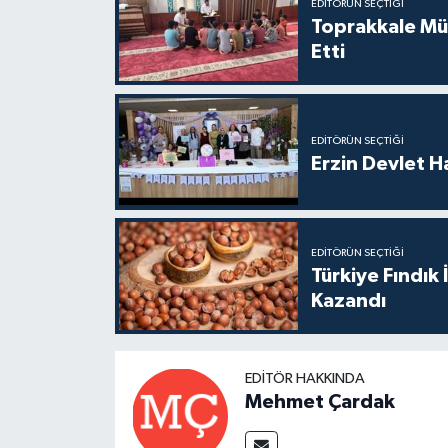
EDITÖRÜN SEÇTIĞI
Toprakkale Mü
Etti
EDITÖRÜN SEÇTIĞI
Erzin Devlet H
EDITÖRÜN SEÇTIĞI
Türkiye Fındık
Kazandı
EDITÖR HAKKINDA
Mehmet Çardak