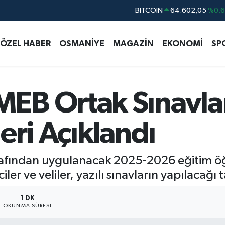
DOLAR
47,5986
%0.
EURO
55,0700
%0
ÖZEL HABER
OSMANİYE
MAGAZİN
EKONOMİ
SP
STERLİN
64,2438
%0.
GRAM ALTIN
6518.23
%0.
BİST100
13.768
%4
EB Ortak Sınavlar
BITCOIN
64.602,05
%0.
leri Açıklandı
arafından uygulanacak 2025-2026 eğitim öğ
iler ve veliler, yazılı sınavların yapılacağı 
1 DK
OKUNMA SÜRESI