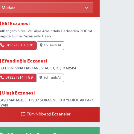
Elif Eczanesi
ülbahçem Sitesi Ve Bilpa Arasındaki Caddeden 200mt
şağıda Cuma Pazarı yolu Üzeri
0 (552) 308 06 26
Yol Tarifi Al
Efendioğlu Eczanesi
ZEL İBNİ SİNA HASTANESİ ACİL ÇIKIŞI KARŞISI
0 (328) 814 11 99
Yol Tarifi Al
Ulaşlı Eczanesi
LAŞLI MAHALLESİ 11507 SOKAK NO:8 B YEDİOCAK PARKI
İVARI
Tüm Nöbetçi Eczaneler
0 (546) 158 81 80
Yol Tarifi Al