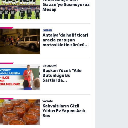
Gazze’ye Susmuyoruz
Mesajı
GENEL
Antalya'da hafif ticari
araçla çarpışan
motosikletin sürücüsü
yaralandı
EKONOMI
Başkan Yücel: “Aile
Bütünlüğü Bu
Şartlarda
Sağlanamaz”
YAŞAM
Kahvaltıların Gizli
Yıldızı Ev Yapımı Acılı
Sos