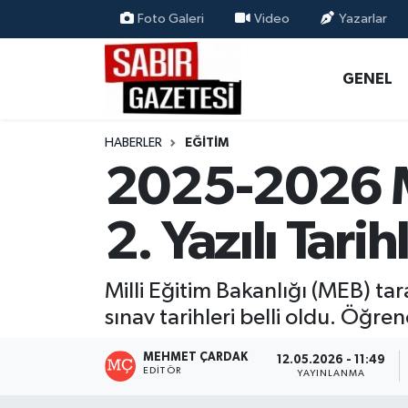
Foto Galeri
Video
Yazarlar
GENEL
Osmaniye Nöbetçi Eczaneler
GENEL
ÖZEL HABER
Osmaniye Hava Durumu
HABERLER
EĞITIM
OSMANİYE
Osmaniye Trafik Yoğunluk Haritası
2025-2026 M
MAGAZİN
Süper Lig Puan Durumu ve Fikstür
2. Yazılı Tarih
EKONOMİ
Tüm Manşetler
Milli Eğitim Bakanlığı (MEB) t
SPOR
Son Dakika Haberleri
sınav tarihleri belli oldu. Öğrenc
RESMİ İLANLAR
Haber Arşivi
MEHMET ÇARDAK
12.05.2026 - 11:49
EDITÖR
YAYINLANMA