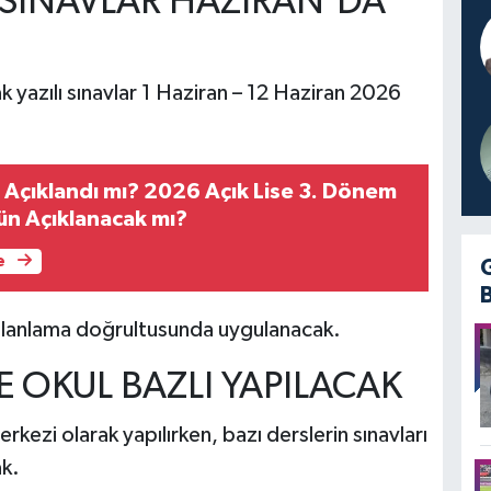
 SINAVLAR HAZİRAN’DA
yazılı sınavlar 1 Haziran – 12 Haziran 2026
 Açıklandı mı? 2026 Açık Lise 3. Dönem
ün Açıklanacak mı?
e
 planlama doğrultusunda uygulanacak.
E OKUL BAZLI YAPILACAK
kezi olarak yapılırken, bazı derslerin sınavları
ak.