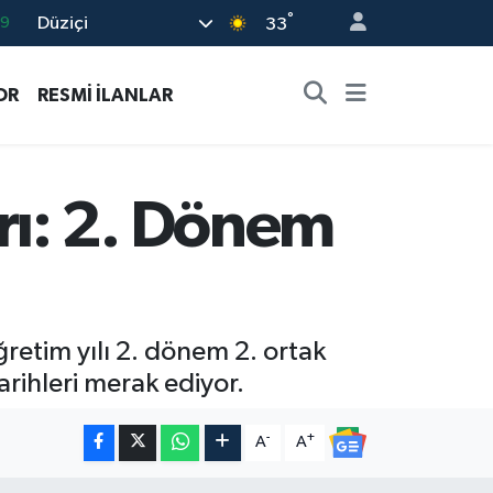
°
Düziçi
06
33
.1
OR
RESMİ İLANLAR
21
39
8
ı: 2. Dönem
69
retim yılı 2. dönem 2. ortak
tarihleri merak ediyor.
-
+
A
A