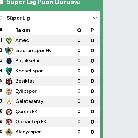
Süper Lig Puan Durumu
Süper Lig
#
Takım
O
P
1
Amed
0
0
2
Erzurumspor FK
0
0
3
Başakşehir
0
0
4
Kocaelispor
0
0
5
Beşiktaş
0
0
6
Eyüpspor
0
0
7
Galatasaray
0
0
8
Çorum FK
0
0
9
Gaziantep FK
0
0
0
Alanyaspor
0
0