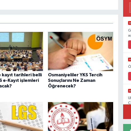
G
a
Ö
kayıt tarihleri belli
Osmaniyeliler YKS Tercih
 e-Kayıt işlemleri
Sonuçlarını Ne Zaman
lacak?
Öğrenecek?
U
C