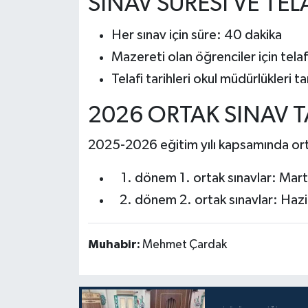
SINAV SÜRESİ VE TEL
Her sınav için süre: 40 dakika
Mazereti olan öğrenciler için telaf
Telafi tarihleri okul müdürlükleri 
2026 ORTAK SINAV T
2025-2026 eğitim yılı kapsamında ort
dönem 1. ortak sınavlar: Mar
dönem 2. ortak sınavlar: Haz
Muhabir:
Mehmet Çardak