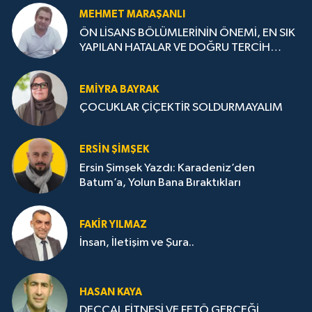
MEHMET MARAŞANLI
ÖN LİSANS BÖLÜMLERİNİN ÖNEMİ, EN SIK
YAPILAN HATALAR VE DOĞRU TERCİH
STRATEJİLERİ
EMIYRA BAYRAK
ÇOCUKLAR ÇİÇEKTİR SOLDURMAYALIM
ERSIN ŞIMŞEK
Ersin Şimşek Yazdı: Karadeniz’den
Batum’a, Yolun Bana Bıraktıkları
FAKIR YILMAZ
İnsan, İletişim ve Şura..
HASAN KAYA
DECCAL FİTNESİ VE FETÖ GERÇEĞİ