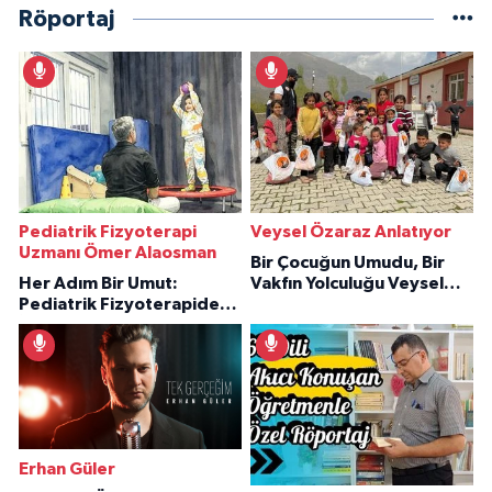
Röportaj
Pediatrik Fizyoterapi
Veysel Özaraz Anlatıyor
Uzmanı Ömer Alaosman
Bir Çocuğun Umudu, Bir
Her Adım Bir Umut:
Vakfın Yolculuğu Veysel
Pediatrik Fizyoterapiden
Özaraz Anlatıyor
İlham Veren Hikâyeler
Erhan Güler