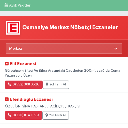
Aylık Vakitler
Osmaniye Merkez Nöbetçi Eczaneler
Elif Eczanesi
Gülbahçem Sitesi Ve Bilpa Arasındaki Caddeden 200mt aşağıda Cuma
Pazarı yolu Üzeri
0 (552) 308 06 26
Yol Tarifi Al
Efendioğlu Eczanesi
ÖZEL İBNİ SİNA HASTANESİ ACİL ÇIKIŞI KARŞISI
0 (328) 814 11 99
Yol Tarifi Al