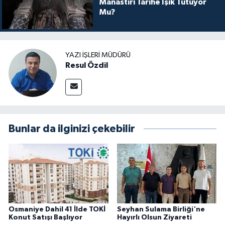
Manastırı Tarihe Işık Tutuyor
Mu?
YAZI İŞLERI MÜDÜRÜ
Resul Özdil
Bunlar da ilginizi çekebilir
Osmaniye Dahil 41 İlde TOKİ
Seyhan Sulama Birliği'ne
Konut Satışı Başlıyor
Hayırlı Olsun Ziyareti