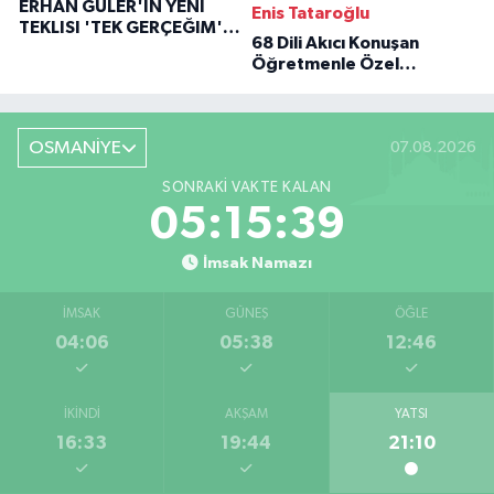
ERHAN GÜLER'IN YENI
Enis Tataroğlu
TEKLISI 'TEK GERÇEĞIM'LE
68 Dili Akıcı Konuşan
BÜYÜK DÖNÜŞÜ
Öğretmenle Özel
Röportaj
OSMANİYE
07.08.2026
SONRAKI VAKTE KALAN
05:15:38
İmsak Namazı
İMSAK
GÜNEŞ
ÖĞLE
04:06
05:38
12:46
İKINDI
AKŞAM
YATSI
16:33
19:44
21:10