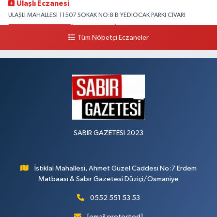
Ulaşlı Eczanesi
ULAŞLI MAHALLESİ 11507 SOKAK NO:8 B YEDİOCAK PARKI CİVARI
0 (546) 158 81 80
Yol Tarifi Al
Tüm Nöbetçi Eczaneler
SABIR GAZETESİ 2023
İstiklal Mahallesi, Ahmet Güzel Caddesi No:7 Erdem
Matbaası & Sabır Gazetesi Düziçi/Osmaniye
0552 551 53 53
[email protected]