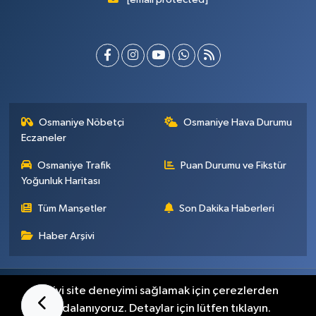
Osmaniye Nöbetçi
Osmaniye Hava Durumu
Eczaneler
Osmaniye Trafik
Puan Durumu ve Fikstür
Yoğunluk Haritası
Tüm Manşetler
Son Dakika Haberleri
Haber Arşivi
Künye
İletişim
Gizlilik Sözleşmesi
En iyi site deneyimi sağlamak için çerezlerden
faydalanıyoruz. Detaylar için lütfen tıklayın.