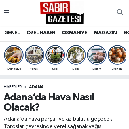
GENEL
Osmaniye Nöbetçi Eczaneler
GENEL
ÖZEL HABER
OSMANİYE
MAGAZİN
E
ÖZEL HABER
Osmaniye Hava Durumu
OSMANİYE
Osmaniye Trafik Yoğunluk Haritası
MAGAZİN
Süper Lig Puan Durumu ve Fikstür
Osmaniye
Yemek
Spor
Doğa
Eğitim
Ekonomi
EKONOMİ
Tüm Manşetler
HABERLER
ADANA
Adana’da Hava Nasıl
SPOR
Son Dakika Haberleri
Olacak?
RESMİ İLANLAR
Haber Arşivi
Adana’da hava parçalı ve az bulutlu geçecek.
Toroslar çevresinde yerel sağanak yağış