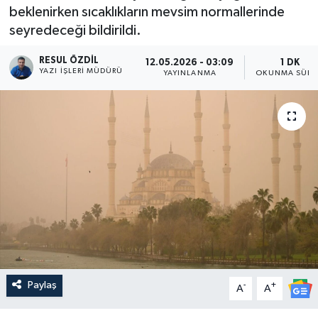
beklenirken sıcaklıkların mevsim normallerinde
seyredeceği bildirildi.
RESUL ÖZDIL
12.05.2026 - 03:09
1 DK
YAZI İŞLERI MÜDÜRÜ
YAYINLANMA
OKUNMA SÜRE
Paylaş
-
+
A
A