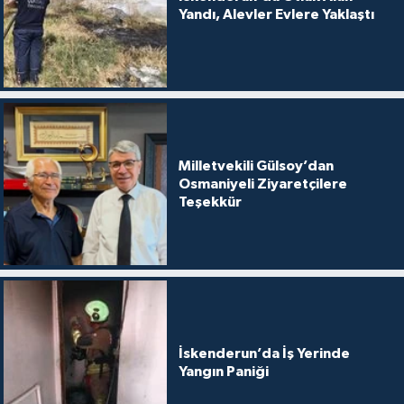
Yandı, Alevler Evlere Yaklaştı
Milletvekili Gülsoy’dan
Osmaniyeli Ziyaretçilere
Teşekkür
İskenderun’da İş Yerinde
Yangın Paniği