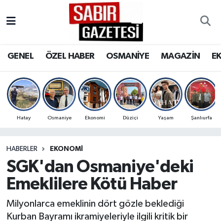
GENEL
Osmaniye Nöbetçi Eczaneler
GENEL
ÖZEL HABER
OSMANİYE
MAGAZİN
E
ÖZEL HABER
Osmaniye Hava Durumu
OSMANİYE
Osmaniye Trafik Yoğunluk Haritası
MAGAZİN
Süper Lig Puan Durumu ve Fikstür
Hatay
Osmaniye
Ekonomi
Düziçi
Yaşam
Şanlıurfa
EKONOMİ
Tüm Manşetler
HABERLER
EKONOMI
SGK'dan Osmaniye'deki
SPOR
Son Dakika Haberleri
Emeklilere Kötü Haber
RESMİ İLANLAR
Haber Arşivi
Milyonlarca emeklinin dört gözle beklediği
Kurban Bayramı ikramiyeleriyle ilgili kritik bir