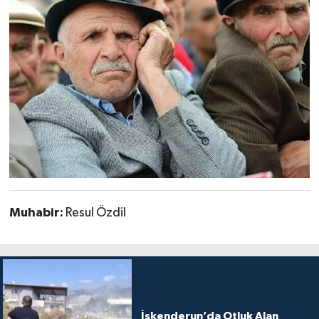
Muhabir:
Resul Özdil
İskenderun’da Otluk Alan