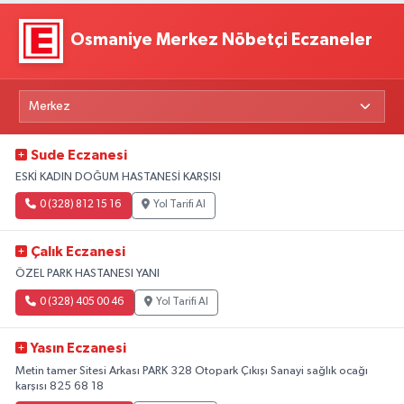
Osmaniye Merkez Nöbetçi Eczaneler
Sude Eczanesi
ESKİ KADIN DOĞUM HASTANESİ KARŞISI
0 (328) 812 15 16
Yol Tarifi Al
Çalık Eczanesi
ÖZEL PARK HASTANESI YANI
0 (328) 405 00 46
Yol Tarifi Al
Yasın Eczanesi
Metin tamer Sitesi Arkası PARK 328 Otopark Çıkışı Sanayi sağlık ocağı
karşısı 825 68 18