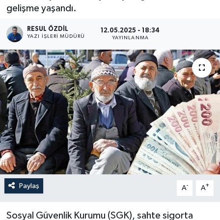
gelişme yaşandı.
RESUL ÖZDIL
12.05.2025 - 18:34
YAZI İŞLERI MÜDÜRÜ
YAYINLANMA
Paylaş
-
+
A
A
Sosyal Güvenlik Kurumu (SGK), sahte sigorta