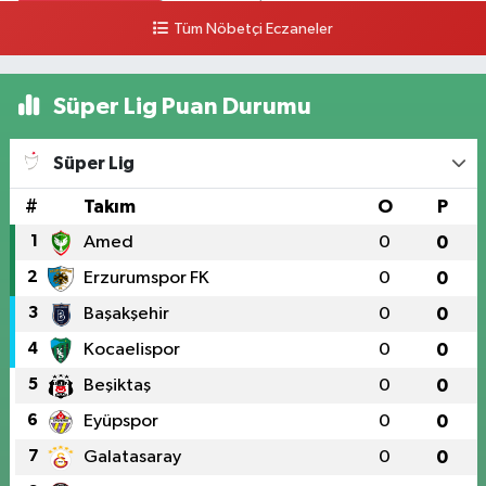
0 (328) 825 68 18
Yol Tarifi Al
Tüm Nöbetçi Eczaneler
Süper Lig Puan Durumu
Süper Lig
#
Takım
O
P
1
Amed
0
0
2
Erzurumspor FK
0
0
3
Başakşehir
0
0
4
Kocaelispor
0
0
5
Beşiktaş
0
0
6
Eyüpspor
0
0
7
Galatasaray
0
0