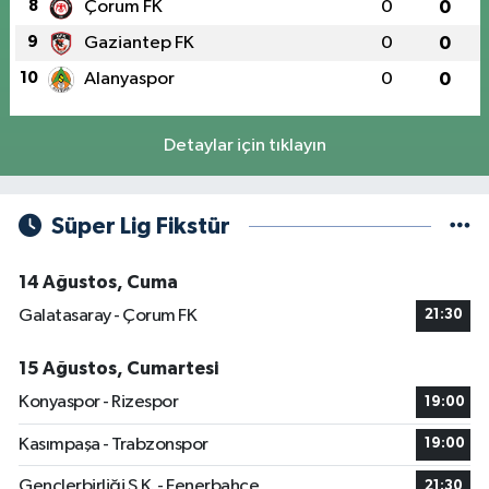
8
Çorum FK
0
0
9
Gaziantep FK
0
0
10
Alanyaspor
0
0
Detaylar için tıklayın
Süper Lig Fikstür
14 Ağustos, Cuma
Galatasaray - Çorum FK
21:30
15 Ağustos, Cumartesi
Konyaspor - Rizespor
19:00
Kasımpaşa - Trabzonspor
19:00
Gençlerbirliği S.K. - Fenerbahçe
21:30