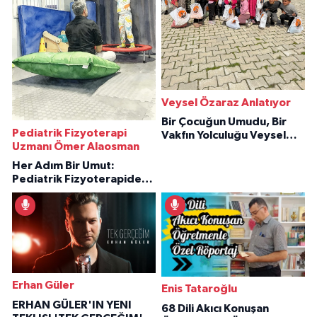
Veysel Özaraz Anlatıyor
Bir Çocuğun Umudu, Bir
Pediatrik Fizyoterapi
Vakfın Yolculuğu Veysel
Uzmanı Ömer Alaosman
Özaraz Anlatıyor
Her Adım Bir Umut:
Pediatrik Fizyoterapiden
İlham Veren Hikâyeler
Erhan Güler
Enis Tataroğlu
ERHAN GÜLER'IN YENI
68 Dili Akıcı Konuşan