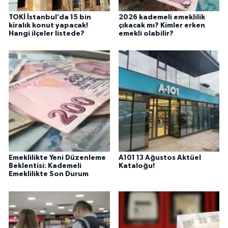
TOKİ İstanbul’da 15 bin
2026 kademeli emeklilik
kiralık konut yapacak!
çıkacak mı? Kimler erken
Hangi ilçeler listede?
emekli olabilir?
Emeklilikte Yeni Düzenleme
A101 13 Ağustos Aktüel
Beklentisi: Kademeli
Kataloğu!
Emeklilikte Son Durum