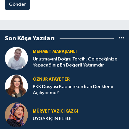
Gönder
Son Köşe Yazıları
MEHMET MARAŞANLI
Unutmayın! Doğru Tercih, Geleceğinize
Yapacağınız En Değerli Yatırımdır
ÖZNUR ATAYETER
PKK Dosyası Kapanırken İran Denklemi
Açılıyor mu?
MÜRVET YAZICI KAZGI
UYGAR İÇİN EL ELE