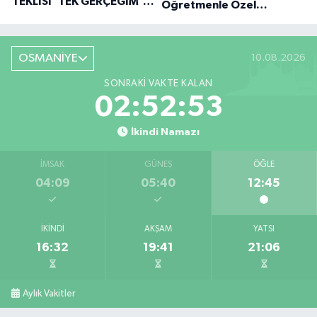
TEKLISI 'TEK GERÇEĞIM'LE
Öğretmenle Özel
BÜYÜK DÖNÜŞÜ
Röportaj
OSMANİYE
10.08.2026
SONRAKI VAKTE KALAN
02:52:51
İkindi Namazı
İMSAK
GÜNEŞ
ÖĞLE
04:09
05:40
12:45
İKINDI
AKŞAM
YATSI
16:32
19:41
21:06
Aylık Vakitler