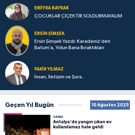
EMIYRA BAYRAK
ÇOCUKLAR ÇİÇEKTİR SOLDURMAYALIM
ERSIN ŞIMŞEK
Ersin Şimşek Yazdı: Karadeniz’den
Batum’a, Yolun Bana Bıraktıkları
FAKIR YILMAZ
İnsan, İletişim ve Şura..
Geçen Yıl Bugün
10 Ağustos 2025
GENEL
Antalya'da yangın çıkan ev
kullanılamaz hale geldi