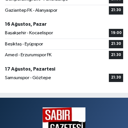
Gaziantep FK - Alanyaspor
21:30
16 Ağustos, Pazar
Başakşehir - Kocaelispor
19:00
Beşiktaş - Eyüpspor
21:30
Amed - Erzurumspor FK
21:30
17 Ağustos, Pazartesi
Samsunspor - Göztepe
21:30