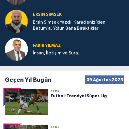
ERSIN ŞIMŞEK
Ersin Şimşek Yazdı: Karadeniz’den
Batum’a, Yolun Bana Bıraktıkları
FAKIR YILMAZ
İnsan, İletişim ve Şura..
Geçen Yıl Bugün
09 Ağustos 2025
SPOR
Futbol: Trendyol Süper Lig
SPOR