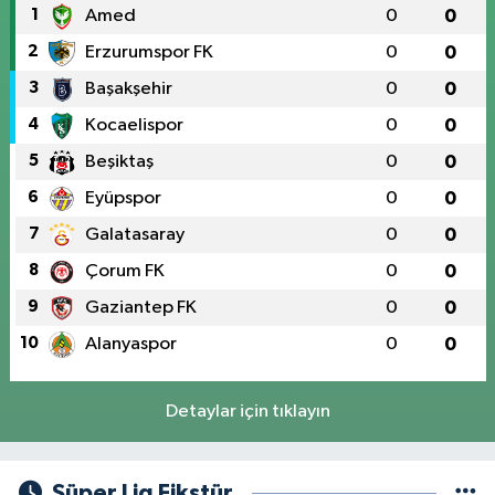
1
Amed
0
0
2
Erzurumspor FK
0
0
3
Başakşehir
0
0
4
Kocaelispor
0
0
5
Beşiktaş
0
0
6
Eyüpspor
0
0
7
Galatasaray
0
0
8
Çorum FK
0
0
9
Gaziantep FK
0
0
10
Alanyaspor
0
0
Detaylar için tıklayın
Süper Lig Fikstür