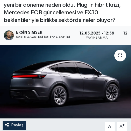
yeni bir döneme neden oldu. Plug-in hibrit krizi,
Mercedes EQB güncellemesi ve EX30
beklentileriyle birlikte sektörde neler oluyor?
ERSIN ŞİMŞEK
12.05.2025 - 12:59
12.
SABIR GAZETESI İMTIYAZ SAHIBI
YAYINLANMA
Paylaş
-
+
A
A