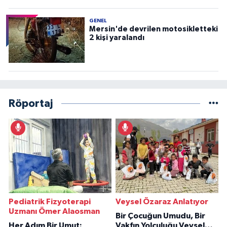
GENEL
Mersin'de devrilen motosikletteki
2 kişi yaralandı
Röportaj
Pediatrik Fizyoterapi
Veysel Özaraz Anlatıyor
Uzmanı Ömer Alaosman
Bir Çocuğun Umudu, Bir
Her Adım Bir Umut:
Vakfın Yolculuğu Veysel