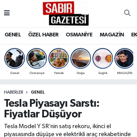
GENEL
Osmaniye Nöbetçi Eczaneler
GENEL
ÖZEL HABER
OSMANİYE
MAGAZİN
E
ÖZEL HABER
Osmaniye Hava Durumu
OSMANİYE
Osmaniye Trafik Yoğunluk Haritası
MAGAZİN
Süper Lig Puan Durumu ve Fikstür
Genel
Osmaniye
Yemek
Doğa
Sağlık
MAGAZİN
EKONOMİ
Tüm Manşetler
HABERLER
GENEL
Tesla Piyasayı Sarstı:
SPOR
Son Dakika Haberleri
Fiyatlar Düşüyor
RESMİ İLANLAR
Haber Arşivi
Tesla Model Y SR’nin satış rekoru, ikinci el
piyasasında düşüşe ve elektrikli araç rekabetinde