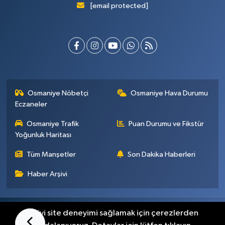
[email protected]
Osmaniye Nöbetçi
Osmaniye Hava Durumu
Eczaneler
Osmaniye Trafik
Puan Durumu ve Fikstür
Yoğunluk Haritası
Tüm Manşetler
Son Dakika Haberleri
Haber Arşivi
Künye
İletişim
Gizlilik Sözleşmesi
En iyi site deneyimi sağlamak için çerezlerden