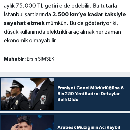
aylık 75.000 TL getiri elde edebilir. Bu tutarla
İstanbul şartlarında
2.500 km’ye kadar taksiyle
seyahat etmek
mümkün. Bu da gösteriyor ki,
düşük kullanımda elektrikli araç almak her zaman
ekonomik olmayabilir
Muhabir:
Ersin ŞİMŞEK
Emniyet Genel Müdürlüğüne 6
Bin 250 Yeni Kadro: Detaylar
Belli Oldu
Arabesk Müziğinin Acı Kaybı!