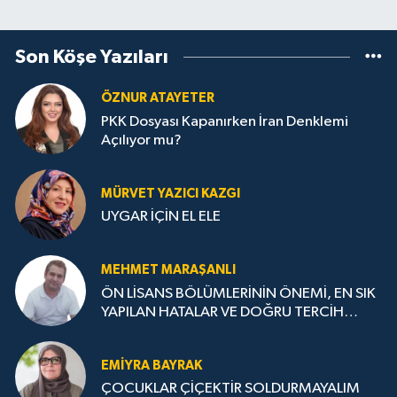
Son Köşe Yazıları
ÖZNUR ATAYETER
PKK Dosyası Kapanırken İran Denklemi
Açılıyor mu?
MÜRVET YAZICI KAZGI
UYGAR İÇİN EL ELE
MEHMET MARAŞANLI
ÖN LİSANS BÖLÜMLERİNİN ÖNEMİ, EN SIK
YAPILAN HATALAR VE DOĞRU TERCİH
STRATEJİLERİ
EMIYRA BAYRAK
ÇOCUKLAR ÇİÇEKTİR SOLDURMAYALIM