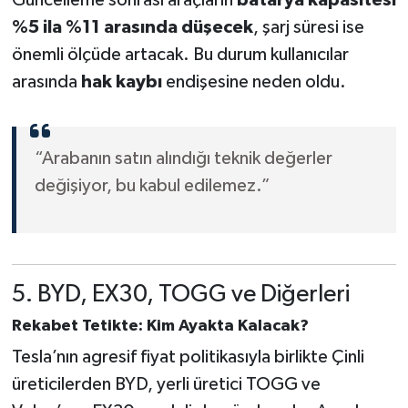
Güncelleme sonrası araçların
batarya kapasitesi
%5 ila %11 arasında düşecek
, şarj süresi ise
önemli ölçüde artacak. Bu durum kullanıcılar
arasında
hak kaybı
endişesine neden oldu.
“Arabanın satın alındığı teknik değerler
değişiyor, bu kabul edilemez.”
5. BYD, EX30, TOGG ve Diğerleri
Rekabet Tetikte: Kim Ayakta Kalacak?
Tesla’nın agresif fiyat politikasıyla birlikte Çinli
üreticilerden BYD, yerli üretici TOGG ve