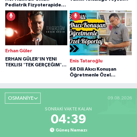
Pediatrik Fizyoterapiden
Özaraz Anlatıyor
İlham Veren Hikâyeler
Erhan Güler
ERHAN GÜLER'IN YENI
Enis Tataroğlu
TEKLISI 'TEK GERÇEĞIM'LE
68 Dili Akıcı Konuşan
BÜYÜK DÖNÜŞÜ
Öğretmenle Özel
Röportaj
OSMANİYE
09.08.2026
SONRAKI VAKTE KALAN
04:37
Güneş Namazı