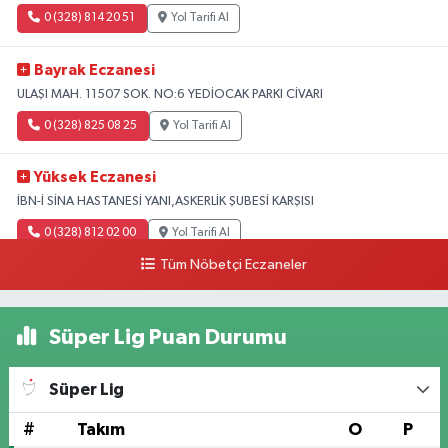
0 (328) 814 20 51
Yol Tarifi Al
Bayrak Eczanesi
ULAŞI MAH. 11507 SOK. NO:6 YEDİOCAK PARKI CİVARI
0 (328) 825 08 25
Yol Tarifi Al
Yüksek Eczanesi
İBN-İ SİNA HASTANESİ YANI,ASKERLİK ŞUBESİ KARŞISI
0 (328) 812 02 00
Yol Tarifi Al
Tüm Nöbetçi Eczaneler
Süper Lig Puan Durumu
Süper Lig
#
Takım
O
P