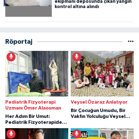
ekipmanı deposunda çıkan yangın
kontrol altına alındı
Röportaj
Pediatrik Fizyoterapi
Veysel Özaraz Anlatıyor
Uzmanı Ömer Alaosman
Bir Çocuğun Umudu, Bir
Her Adım Bir Umut:
Vakfın Yolculuğu Veysel
Pediatrik Fizyoterapiden
Özaraz Anlatıyor
İlham Veren Hikâyeler