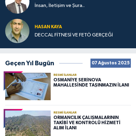
İnsan, İletişim ve Şura..
HASAN KAYA
DECCAL FİTNESİ VE FETÖ GERÇEĞİ
Geçen Yıl Bugün
07 Ağustos 2025
RESMI İLANLAR
OSMANİYE SERİNOVA
MAHALLESİNDE TAŞINMAZIN İLANI
RESMI İLANLAR
ORMANCILIK ÇALIŞMALARININ
TAKİBİ VE KONTROLÜ HİZMETİ
ALIM İLANI