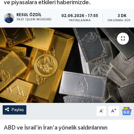
ve piyasalara etkileri haberimizde.
RESUL ÖZDIL
02.06.2026 - 17:55
3 DK
YAZI İŞLERI MÜDÜRÜ
YAYINLANMA
OKUNMA SÜRE
Paylaş
-
+
A
A
ABD ve İsrail'in İran'a yönelik saldırılarının