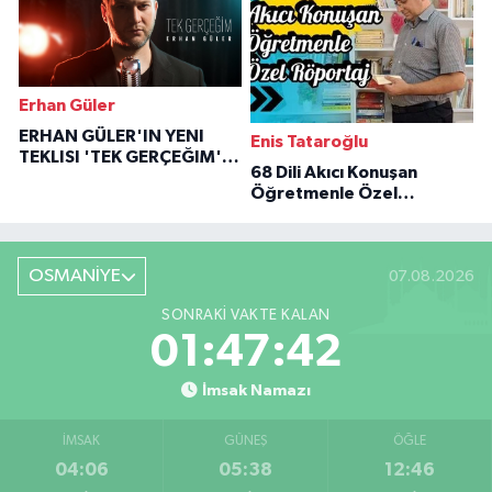
Erhan Güler
ERHAN GÜLER'IN YENI
Enis Tataroğlu
TEKLISI 'TEK GERÇEĞIM'LE
68 Dili Akıcı Konuşan
BÜYÜK DÖNÜŞÜ
Öğretmenle Özel
Röportaj
OSMANİYE
07.08.2026
SONRAKI VAKTE KALAN
01:47:41
İmsak Namazı
İMSAK
GÜNEŞ
ÖĞLE
04:06
05:38
12:46