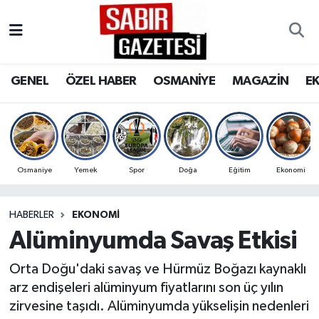
GENEL
Osmaniye Nöbetçi Eczaneler
GENEL
ÖZEL HABER
OSMANİYE
MAGAZİN
E
ÖZEL HABER
Osmaniye Hava Durumu
OSMANİYE
Osmaniye Trafik Yoğunluk Haritası
MAGAZİN
Süper Lig Puan Durumu ve Fikstür
Osmaniye
Yemek
Spor
Doğa
Eğitim
Ekonomi
EKONOMİ
Tüm Manşetler
HABERLER
EKONOMI
Alüminyumda Savaş Etkisi
SPOR
Son Dakika Haberleri
Orta Doğu'daki savaş ve Hürmüz Boğazı kaynaklı
RESMİ İLANLAR
Haber Arşivi
arz endişeleri alüminyum fiyatlarını son üç yılın
zirvesine taşıdı. Alüminyumda yükselişin nedenleri