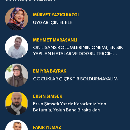
MÜRVET YAZICI KAZGI
UYGAR İÇİN EL ELE
MEHMET MARAŞANLI
ÖN LİSANS BÖLÜMLERİNİN ÖNEMİ, EN SIK
YAPILAN HATALAR VE DOĞRU TERCİH
STRATEJİLERİ
EMIYRA BAYRAK
ÇOCUKLAR ÇİÇEKTİR SOLDURMAYALIM
ERSIN ŞIMŞEK
Ersin Şimşek Yazdı: Karadeniz’den
Batum’a, Yolun Bana Bıraktıkları
FAKIR YILMAZ