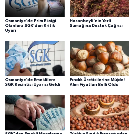
Osmaniye’de Prim Eksiği
Hasanbeyli'nin Yerli
Olanlara SGK’dan Kritik
Sumağına Destek Çağrısı
Uyarı
Osmaniye’de Emeklilere
Fındık Üreticilerine Müjde!
SGK Kesintisi Uyarısı Geldi
Alım Fiyatları Belli Oldu