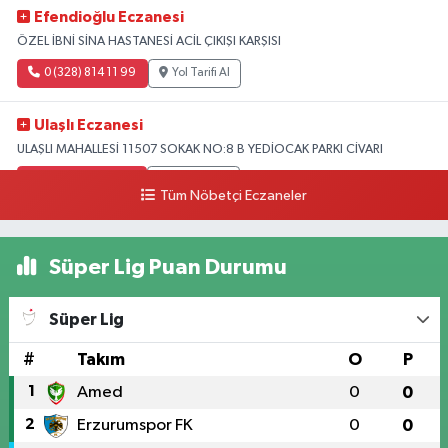
Efendioğlu Eczanesi
ÖZEL İBNİ SİNA HASTANESİ ACİL ÇIKIŞI KARŞISI
0 (328) 814 11 99
Yol Tarifi Al
Ulaşlı Eczanesi
ULAŞLI MAHALLESİ 11507 SOKAK NO:8 B YEDİOCAK PARKI CİVARI
0 (546) 158 81 80
Yol Tarifi Al
Tüm Nöbetçi Eczaneler
Süper Lig Puan Durumu
Süper Lig
#
Takım
O
P
1
Amed
0
0
2
Erzurumspor FK
0
0