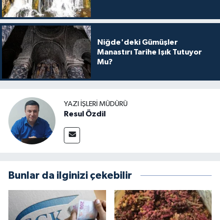
Niğde'deki Gümüşler
Manastırı Tarihe Işık Tutuyor
Mu?
YAZI İŞLERI MÜDÜRÜ
Resul Özdil
Bunlar da ilginizi çekebilir