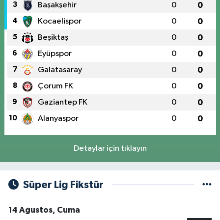
3
Başakşehir
0
0
4
Kocaelispor
0
0
5
Beşiktaş
0
0
6
Eyüpspor
0
0
7
Galatasaray
0
0
8
Çorum FK
0
0
9
Gaziantep FK
0
0
10
Alanyaspor
0
0
Detaylar için tıklayın
Süper Lig Fikstür
14 Ağustos, Cuma