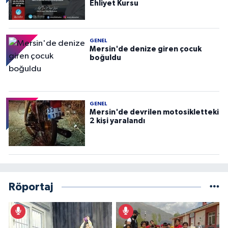
Ehliyet Kursu
GENEL
Mersin'de denize giren çocuk
boğuldu
GENEL
Mersin'de devrilen motosikletteki
2 kişi yaralandı
Röportaj