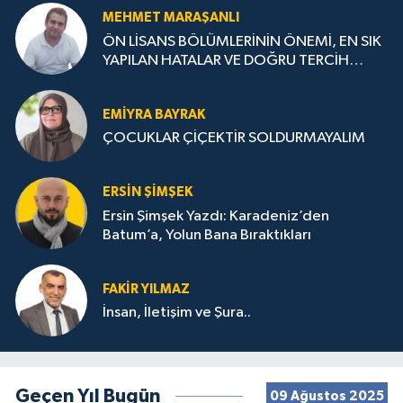
MEHMET MARAŞANLI
ÖN LİSANS BÖLÜMLERİNİN ÖNEMİ, EN SIK
YAPILAN HATALAR VE DOĞRU TERCİH
STRATEJİLERİ
EMIYRA BAYRAK
ÇOCUKLAR ÇİÇEKTİR SOLDURMAYALIM
ERSIN ŞIMŞEK
Ersin Şimşek Yazdı: Karadeniz’den
Batum’a, Yolun Bana Bıraktıkları
FAKIR YILMAZ
İnsan, İletişim ve Şura..
Geçen Yıl Bugün
09 Ağustos 2025