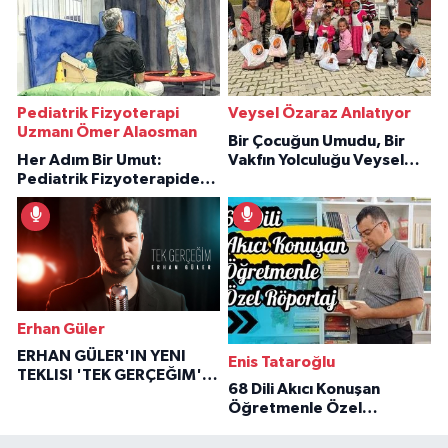
Pediatrik Fizyoterapi
Veysel Özaraz Anlatıyor
Uzmanı Ömer Alaosman
Bir Çocuğun Umudu, Bir
Her Adım Bir Umut:
Vakfın Yolculuğu Veysel
Pediatrik Fizyoterapiden
Özaraz Anlatıyor
İlham Veren Hikâyeler
Erhan Güler
ERHAN GÜLER'IN YENI
Enis Tataroğlu
TEKLISI 'TEK GERÇEĞIM'LE
68 Dili Akıcı Konuşan
BÜYÜK DÖNÜŞÜ
Öğretmenle Özel
Röportaj