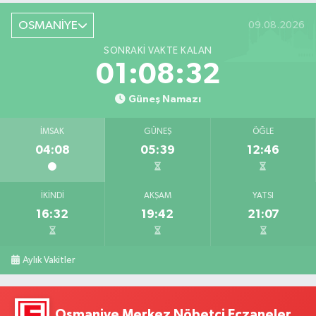
OSMANİYE
09.08.2026
SONRAKI VAKTE KALAN
01:08:31
Güneş Namazı
İMSAK
GÜNEŞ
ÖĞLE
04:08
05:39
12:46
İKINDI
AKŞAM
YATSI
16:32
19:42
21:07
Aylık Vakitler
Osmaniye Merkez Nöbetçi Eczaneler