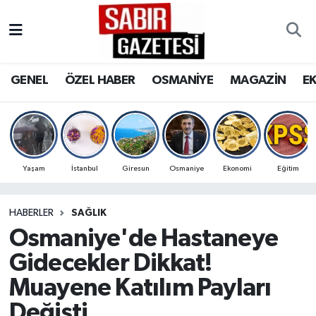
GENEL
Osmaniye Nöbetçi Eczaneler
GENEL
ÖZEL HABER
OSMANİYE
MAGAZİN
E
ÖZEL HABER
Osmaniye Hava Durumu
OSMANİYE
Osmaniye Trafik Yoğunluk Haritası
MAGAZİN
Süper Lig Puan Durumu ve Fikstür
Yaşam
İstanbul
Giresun
Osmaniye
Ekonomi
Eğitim
EKONOMİ
Tüm Manşetler
HABERLER
SAĞLIK
Osmaniye'de Hastaneye
SPOR
Son Dakika Haberleri
Gidecekler Dikkat!
RESMİ İLANLAR
Haber Arşivi
Muayene Katılım Payları
Değişti