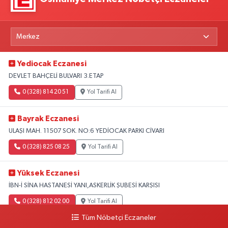
Yediocak Eczanesi
DEVLET BAHÇELİ BULVARI 3.ETAP
0 (328) 814 20 51
Yol Tarifi Al
Bayrak Eczanesi
ULAŞI MAH. 11507 SOK. NO:6 YEDİOCAK PARKI CİVARI
0 (328) 825 08 25
Yol Tarifi Al
Yüksek Eczanesi
İBN-İ SİNA HASTANESİ YANI,ASKERLİK ŞUBESİ KARŞISI
0 (328) 812 02 00
Yol Tarifi Al
Tüm Nöbetçi Eczaneler