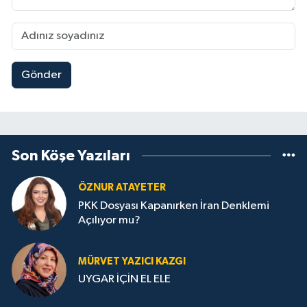
Gönder
Son Köşe Yazıları
ÖZNUR ATAYETER
PKK Dosyası Kapanırken İran Denklemi
Açılıyor mu?
MÜRVET YAZICI KAZGI
UYGAR İÇİN EL ELE