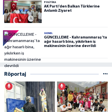
POLITIKA
AK Parti’den Balkan Türklerine
Anlamlı Ziyaret
GENEL
GÜNCELLEME - Kahramanmaraş'ta
ağır hasarlı bina, yıkılırken iş
makinesinin üzerine devrildi
Röportaj