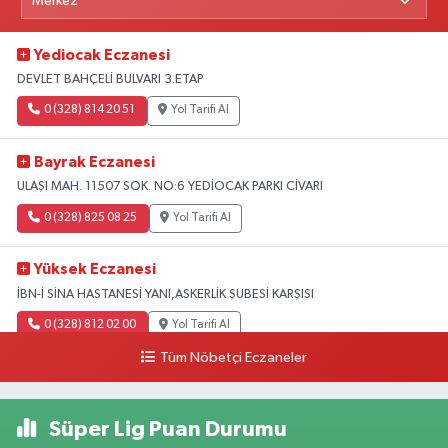
Yediocak Eczanesi
DEVLET BAHÇELİ BULVARI 3.ETAP
0 (328) 814 20 51
Yol Tarifi Al
Bayrak Eczanesi
ULAŞI MAH. 11507 SOK. NO:6 YEDİOCAK PARKI CİVARI
0 (328) 825 08 25
Yol Tarifi Al
Yüksek Eczanesi
İBN-İ SİNA HASTANESİ YANI,ASKERLİK ŞUBESİ KARŞISI
0 (328) 812 02 00
Yol Tarifi Al
Tüm Nöbetçi Eczaneler
Süper Lig Puan Durumu