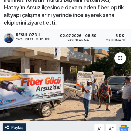
Hatay'ın Arsuz ilçesinde devam eden fiber optik
altyapı çalışmalarını yerinde inceleyerek saha
ekiplerini ziyaret etti.
RESUL ÖZDIL
02.07.2026 - 08:50
3 DK
YAZI İŞLERI MÜDÜRÜ
YAYINLANMA
OKUNMA SÜRE
Paylaş
-
+
A
A