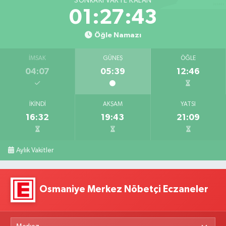
SONRAKI VAKTE KALAN
01:27:41
Öğle Namazı
İMSAK
GÜNEŞ
ÖĞLE
04:07
05:39
12:46
İKINDI
AKŞAM
YATSI
16:32
19:43
21:09
Aylık Vakitler
Osmaniye Merkez Nöbetçi Eczaneler