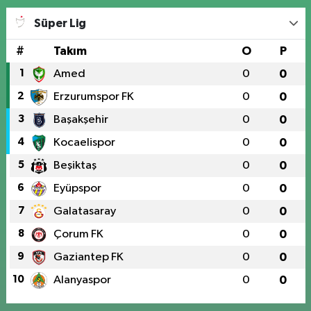
Süper Lig
#
Takım
O
P
1
Amed
0
0
2
Erzurumspor FK
0
0
3
Başakşehir
0
0
4
Kocaelispor
0
0
5
Beşiktaş
0
0
6
Eyüpspor
0
0
7
Galatasaray
0
0
8
Çorum FK
0
0
9
Gaziantep FK
0
0
10
Alanyaspor
0
0