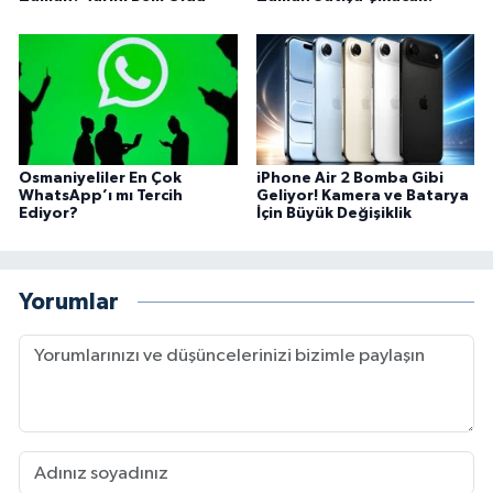
Osmaniyeliler En Çok
iPhone Air 2 Bomba Gibi
WhatsApp’ı mı Tercih
Geliyor! Kamera ve Batarya
Ediyor?
İçin Büyük Değişiklik
Yorumlar