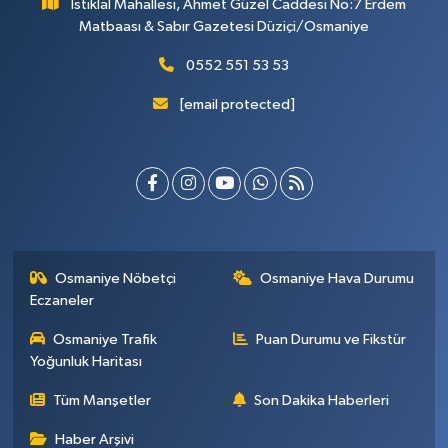
İstiklal Mahallesi, Ahmet Güzel Caddesi No:7 Erdem
Matbaası & Sabır Gazetesi Düziçi/Osmaniye
0552 551 53 53
[email protected]
Osmaniye Nöbetçi
Osmaniye Hava Durumu
Eczaneler
Osmaniye Trafik
Puan Durumu ve Fikstür
Yoğunluk Haritası
Tüm Manşetler
Son Dakika Haberleri
Haber Arşivi