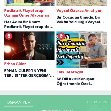
Pediatrik Fizyoterapi
Veysel Özaraz Anlatıyor
Uzmanı Ömer Alaosman
Bir Çocuğun Umudu, Bir
Her Adım Bir Umut:
Vakfın Yolculuğu Veysel
Pediatrik Fizyoterapiden
Özaraz Anlatıyor
İlham Veren Hikâyeler
Erhan Güler
ERHAN GÜLER'IN YENI
Enis Tataroğlu
TEKLISI 'TEK GERÇEĞIM'LE
68 Dili Akıcı Konuşan
BÜYÜK DÖNÜŞÜ
Öğretmenle Özel
Röportaj
OSMANİYE
08.08.2026