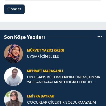
Gönder
Son Köşe Yazıları
MÜRVET YAZICI KAZGI
UYGAR İÇİN EL ELE
MEHMET MARAŞANLI
ÖN LİSANS BÖLÜMLERİNİN ÖNEMİ, EN SIK
YAPILAN HATALAR VE DOĞRU TERCİH
STRATEJİLERİ
EMIYRA BAYRAK
ÇOCUKLAR ÇİÇEKTİR SOLDURMAYALIM