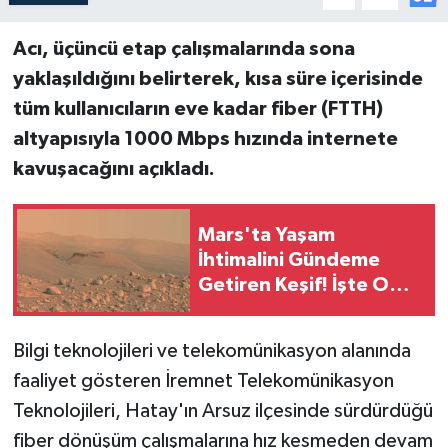
Acı, üçüncü etap çalışmalarında sona
yaklaşıldığını belirterek, kısa süre içerisinde
tüm kullanıcıların eve kadar fiber (FTTH)
altyapısıyla 1000 Mbps hızında internete
kavuşacağını açıkladı.
Mars'ta Yaşam
İhtimalini Gündeme
Getiren Keşif! İşte O
Gizemli Yapılar! Bu
Desenlerin Sırrı Ne?
Bilgi teknolojileri ve telekomünikasyon alanında
faaliyet gösteren İremnet Telekomünikasyon
Teknolojileri, Hatay'ın Arsuz ilçesinde sürdürdüğü
fiber dönüşüm çalışmalarına hız kesmeden devam