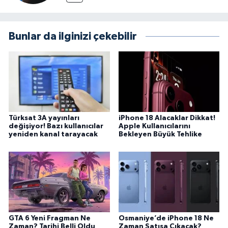
Bunlar da ilginizi çekebilir
Türksat 3A yayınları
iPhone 18 Alacaklar Dikkat!
değişiyor! Bazı kullanıcılar
Apple Kullanıcılarını
yeniden kanal tarayacak
Bekleyen Büyük Tehlike
GTA 6 Yeni Fragman Ne
Osmaniye’de iPhone 18 Ne
Zaman? Tarihi Belli Oldu
Zaman Satışa Çıkacak?