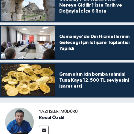
Nereye Gidilir? İşte Tarih ve
Doğayla İç İçe 6 Rota
Osmaniye’de Din Hizmetlerinin
Geleceği İçin İstişare Toplantısı
Yapıldı
Gram altın için bomba tahmin!
Tuna Kaya 12.500 TL seviyesini
işaret etti
YAZI İŞLERI MÜDÜRÜ
Resul Özdil