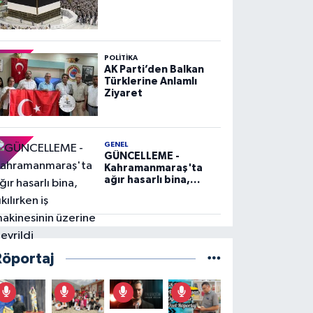
POLITIKA
AK Parti’den Balkan
Türklerine Anlamlı
Ziyaret
GENEL
GÜNCELLEME -
Kahramanmaraş'ta
ağır hasarlı bina,
yıkılırken iş
makinesinin üzerine
devrildi
Röportaj