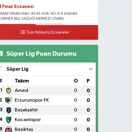
Pınar Eczanesi
İMAR SİNAN MAH. 8546 SOK. NO:4 A (HASAN
ESKİNER AİLE SAĞLIĞI MERKEZİ CİVARI)
0 (328) 826 04 73
Yol Tarifi Al
Tüm Nöbetçi Eczaneler
Süper Lig Puan Durumu
Süper Lig
#
Takım
O
P
1
Amed
0
0
2
Erzurumspor FK
0
0
3
Başakşehir
0
0
4
Kocaelispor
0
0
5
Beşiktaş
0
0