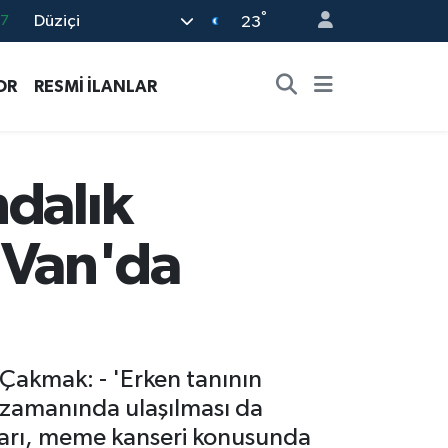
87
°
Düziçi
23
18
32
OR
RESMİ İLANLAR
38
03
ndalık
14
i Van'da
 Çakmak: - 'Erken tanının
e zamanında ulaşılması da
aları, meme kanseri konusunda