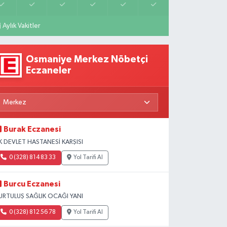
Aylık Vakitler
Osmaniye Merkez Nöbetçi
Eczaneler
Burak Eczanesi
K DEVLET HASTANESİ KARŞISI
0 (328) 814 83 33
Yol Tarifi Al
Burcu Eczanesi
URTULUŞ SAĞLIK OCAĞI YANI
0 (328) 812 56 78
Yol Tarifi Al