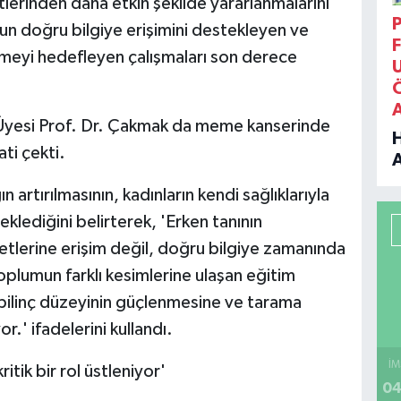
lerinden daha etkin şekilde yararlanmalarını
P
n doğru bilgiye erişimini destekleyen ve
F
rmeyi hedefleyen çalışmaları son derece
 Üyesi Prof. Dr. Çakmak da meme kanserinde
ati çekti.
B
rtırılmasının, kadınların kendi sağlıklarıyla
teklediğini belirterek, 'Erken tanının
P
etlerine erişim değil, doğru bilgiye zamanında
Toplumun farklı kesimlerine ulaşan eğitim
bilinç düzeyinin güçlenmesine ve tarama
H
or.' ifadelerini kullandı.
İM
itik bir rol üstleniyor'
04