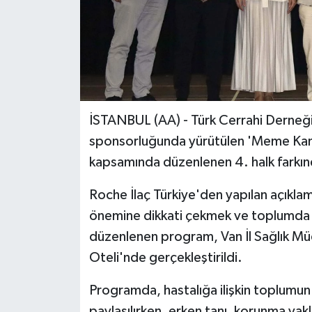
İSTANBUL (AA) - Türk Cerrahi Derneği 
sponsorluğunda yürütülen 'Meme Kanser
kapsamında düzenlenen 4. halk farkında
Roche İlaç Türkiye'den yapılan açıkl
önemine dikkati çekmek ve toplumda t
düzenlenen program, Van İl Sağlık Mü
Oteli'nde gerçekleştirildi.
Programda, hastalığa ilişkin toplumun b
paylaşılırken, erken tanı, korunma yakl