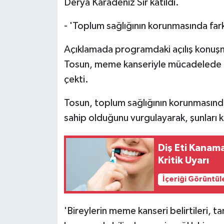
Derya Karadeniz Sir katıldı.
- 'Toplum sağlığının korunmasında farkı
Açıklamada programdaki açılış konuşma
Tosun, meme kanseriyle mücadelede ko
çekti.
Tosun, toplum sağlığının korunmasında 
sahip olduğunu vurgulayarak, şunları 
Diş Eti Kanam
Kritik Uyarı
İçeriği Görüntül
'Bireylerin meme kanseri belirtileri, 