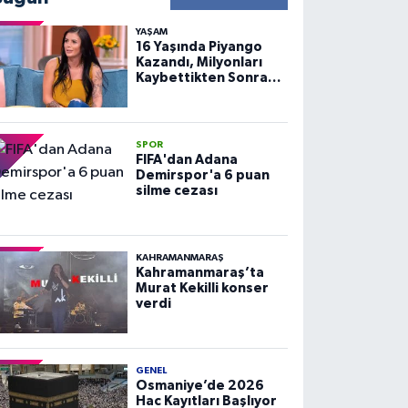
YAŞAM
16 Yaşında Piyango
Kazandı, Milyonları
Kaybettikten Sonra
Huzuru Buldu
SPOR
FIFA'dan Adana
Demirspor'a 6 puan
silme cezası
KAHRAMANMARAŞ
Kahramanmaraş’ta
Murat Kekilli konser
verdi
GENEL
Osmaniye’de 2026
Hac Kayıtları Başlıyor