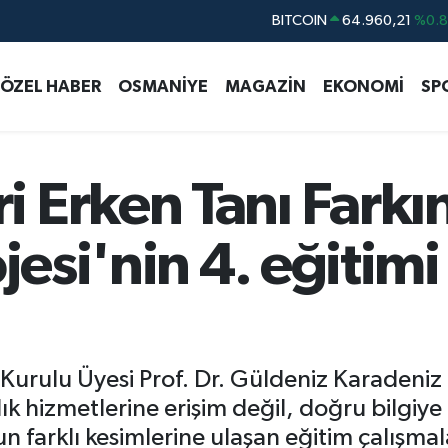
BITCOIN
64.960,21
%0.
DOLAR
47,7436
%0.
EURO
55,2510
%0.
ÖZEL HABER
OSMANİYE
MAGAZİN
EKONOMİ
SP
STERLİN
64,4811
%0.
GRAM ALTIN
6660.55
%0.
 Erken Tanı Farkı
BİST100
13.779
%-
ojesi'nin 4. eğitim
 Kurulu Üyesi Prof. Dr. Güldeniz Karadeniz
ık hizmetlerine erişim değil, doğru bilgiy
un farklı kesimlerine ulaşan eğitim çalışm