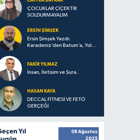
EMIYRA BAYRAK
ÇOCUKLAR ÇİÇEKTİR
SOLDURMAYALIM
ERSIN ŞIMŞEK
Ersin Şimşek Yazdı:
Karadeniz’den Batum’a, Yolun
Bana Bıraktıkları
FAKIR YILMAZ
İnsan, İletişim ve Şura..
HASAN KAYA
DECCAL FİTNESİ VE FETÖ
GERÇEĞİ
Geçen Yıl
08 Ağustos
Bugün
2025