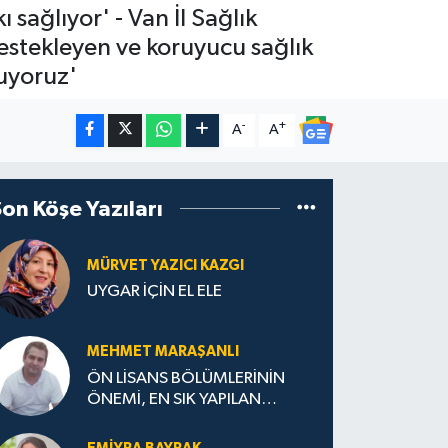
sağlıyor' - Van İl Sağlık
stekleyen ve koruyucu sağlık
luyoruz'
-
+
A
A
Son Köşe Yazıları
MÜRVET YAZICI KAZGI
UYGAR İÇİN EL ELE
MEHMET MARAŞANLI
ÖN LİSANS BÖLÜMLERİNİN
ÖNEMİ, EN SIK YAPILAN
HATALAR VE DOĞRU TERCİH
STRATEJİLERİ