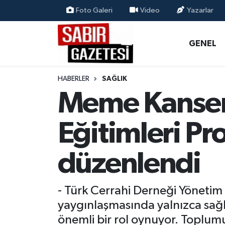
Foto Galeri
Video
Yazarlar
GENEL
Osmaniye Nöbetçi Eczaneler
GENEL
ÖZEL HABER
Osmaniye Hava Durumu
HABERLER
SAĞLIK
OSMANİYE
Osmaniye Trafik Yoğunluk Haritası
Meme Kanseri
MAGAZİN
Süper Lig Puan Durumu ve Fikstür
Eğitimleri Pr
EKONOMİ
Tüm Manşetler
düzenlendi
SPOR
Son Dakika Haberleri
- Türk Cerrahi Derneği Yönetim
RESMİ İLANLAR
Haber Arşivi
yaygınlaşmasında yalnızca sağl
önemli bir rol oynuyor. Toplum