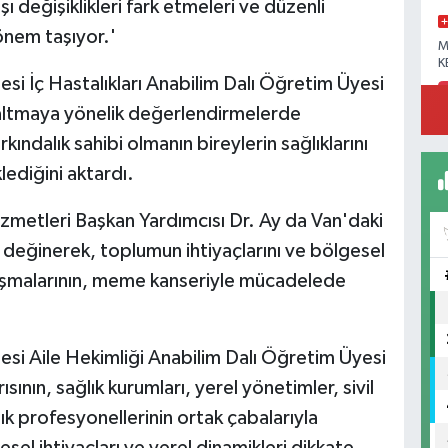
ı değişiklikleri fark etmeleri ve düzenli
önem taşıyor.'
M
K
esi İç Hastalıkları Anabilim Dalı Öğretim Üyesi
zaltmaya yönelik değerlendirmelerde
kındalık sahibi olmanın bireylerin sağlıklarını
ediğini aktardı.
izmetleri Başkan Yardımcısı Dr. Ay da Van'daki
değinerek, toplumun ihtiyaçlarını ve bölgesel
alışmalarının, meme kanseriyle mücadelede
tesi Aile Hekimliği Anabilim Dalı Öğretim Üyesi
ının, sağlık kurumları, yerel yönetimler, sivil
ık profesyonellerinin ortak çabalarıyla
esel ihtiyaçları ve yerel dinamikleri dikkate