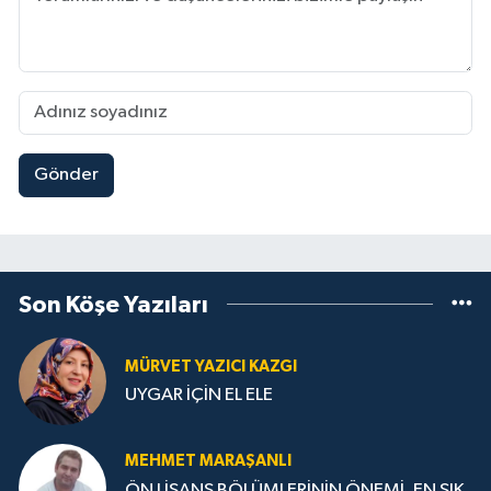
Gönder
Son Köşe Yazıları
MÜRVET YAZICI KAZGI
UYGAR İÇİN EL ELE
MEHMET MARAŞANLI
ÖN LİSANS BÖLÜMLERİNİN ÖNEMİ, EN SIK