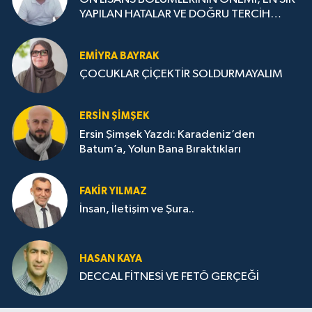
YAPILAN HATALAR VE DOĞRU TERCİH
STRATEJİLERİ
EMIYRA BAYRAK
ÇOCUKLAR ÇİÇEKTİR SOLDURMAYALIM
ERSIN ŞIMŞEK
Ersin Şimşek Yazdı: Karadeniz’den
Batum’a, Yolun Bana Bıraktıkları
FAKIR YILMAZ
İnsan, İletişim ve Şura..
HASAN KAYA
DECCAL FİTNESİ VE FETÖ GERÇEĞİ