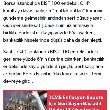
Borsa İstanbul’da BIST 100 endeksi, CHP
kurultay davasına ilişkin “mutlak butlan” kararının
gündeme gelmesinin ardından sert düşüş yaşadı.
Gün içerisinde satış baskısının hızlanmasıyla
birlikte endeksteki kayıp yüzde 6’yı aşarken,
bankacılık hisselerinde düşüş daha da derinleşti.
Saat 17.40 sıralarında BIST 100 endeksindeki
gerileme yüzde 6’nın üzerine çıkarken, bankacılık
endeksinde kayıp yüzde 8’i geçti. Sert satışların
ardından Borsa İstanbul’da devre kesici sistemi
devreye girdi.
TCMB Enflasyon Raporu
İçin Geri Sayım Başladı!
Gözler 13 Ağustos'ta