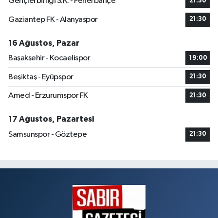
Gençlerbirliği S.K. - Fenerbahçe
21:30
Gaziantep FK - Alanyaspor
21:30
16 Ağustos, Pazar
Başakşehir - Kocaelispor
19:00
Beşiktaş - Eyüpspor
21:30
Amed - Erzurumspor FK
21:30
17 Ağustos, Pazartesi
Samsunspor - Göztepe
21:30