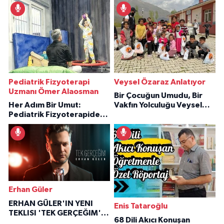
Pediatrik Fizyoterapi
Veysel Özaraz Anlatıyor
Uzmanı Ömer Alaosman
Bir Çocuğun Umudu, Bir
Her Adım Bir Umut:
Vakfın Yolculuğu Veysel
Pediatrik Fizyoterapiden
Özaraz Anlatıyor
İlham Veren Hikâyeler
Erhan Güler
ERHAN GÜLER'IN YENI
Enis Tataroğlu
TEKLISI 'TEK GERÇEĞIM'LE
68 Dili Akıcı Konuşan
BÜYÜK DÖNÜŞÜ