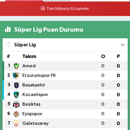
0 (328) 826 04 73
Yol Tarifi Al
Tüm Nöbetçi Eczaneler
Süper Lig Puan Durumu
Süper Lig
#
Takım
O
P
1
Amed
0
0
2
Erzurumspor FK
0
0
3
Başakşehir
0
0
4
Kocaelispor
0
0
5
Beşiktaş
0
0
6
Eyüpspor
0
0
7
Galatasaray
0
0