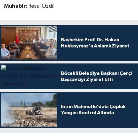
Muhabir:
Resul Özdil
Başhekim Prof. Dr. Hakan
Hakkoymaz’a Anlamlı Ziyaret
Böcekli Belediye Başkanı Çerçi
Başsavcıyı Ziyaret Etti
Erzin Mahmutlu’daki Çöplük
Yangını Kontrol Altında