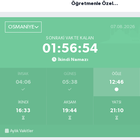
Öğretmenle Özel
Röportaj
OSMANİYE
07.08.2026
SONRAKI VAKTE KALAN
01:56:53
İkindi Namazı
İMSAK
GÜNEŞ
ÖĞLE
04:06
05:38
12:46
İKINDI
AKŞAM
YATSI
16:33
19:44
21:10
Aylık Vakitler