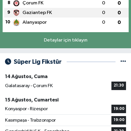
8
Çorum FK
0
0
9
Gaziantep FK
0
0
10
Alanyaspor
0
0
Detaylar için tıklayın
Süper Lig Fikstür
14 Ağustos, Cuma
Galatasaray - Çorum FK
21:30
15 Ağustos, Cumartesi
Konyaspor - Rizespor
19:00
Kasımpaşa - Trabzonspor
19:00