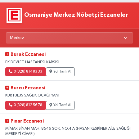
Osmaniye Merkez Nöbetçi Eczaneler
Burak Eczanesi
EK DEVLET HASTANESİ KARŞISI
0 (328) 814 83 33
Yol Tarifi Al
Burcu Eczanesi
KURTULUŞ SAĞLIK OCAĞI YANI
0 (328) 812 56 78
Yol Tarifi Al
Pınar Eczanesi
MİMAR SİNAN MAH. 8546 SOK. NO:4 A (HASAN KESKİNER AİLE SAĞLIĞI
MERKEZİ CİVARI)