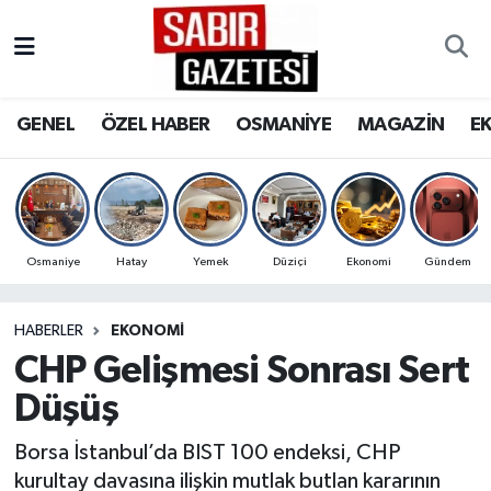
GENEL
Osmaniye Nöbetçi Eczaneler
GENEL
ÖZEL HABER
OSMANİYE
MAGAZİN
E
ÖZEL HABER
Osmaniye Hava Durumu
OSMANİYE
Osmaniye Trafik Yoğunluk Haritası
MAGAZİN
Süper Lig Puan Durumu ve Fikstür
Osmaniye
Hatay
Yemek
Düziçi
Ekonomi
Gündem
EKONOMİ
Tüm Manşetler
HABERLER
EKONOMI
CHP Gelişmesi Sonrası Sert
SPOR
Son Dakika Haberleri
Düşüş
RESMİ İLANLAR
Haber Arşivi
Borsa İstanbul’da BIST 100 endeksi, CHP
kurultay davasına ilişkin mutlak butlan kararının