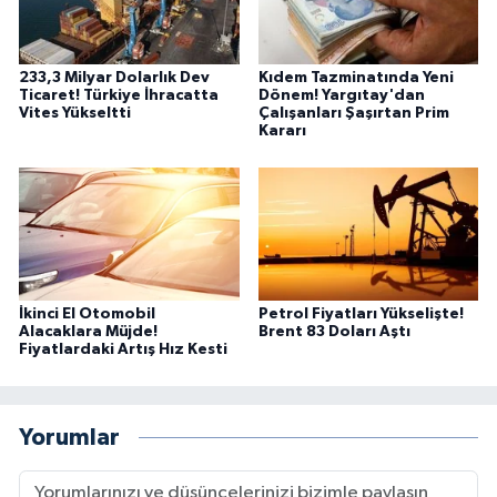
233,3 Milyar Dolarlık Dev
Kıdem Tazminatında Yeni
Ticaret! Türkiye İhracatta
Dönem! Yargıtay'dan
Vites Yükseltti
Çalışanları Şaşırtan Prim
Kararı
İkinci El Otomobil
Petrol Fiyatları Yükselişte!
Alacaklara Müjde!
Brent 83 Doları Aştı
Fiyatlardaki Artış Hız Kesti
Yorumlar