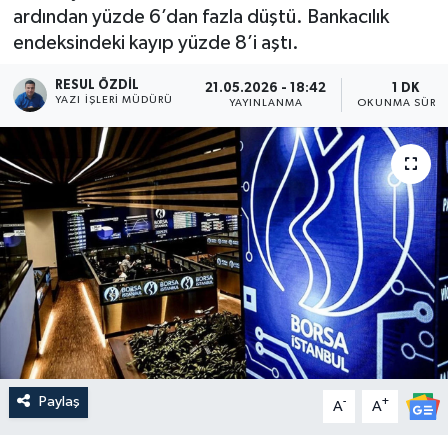
ardından yüzde 6’dan fazla düştü. Bankacılık
endeksindeki kayıp yüzde 8’i aştı.
RESUL ÖZDIL
21.05.2026 - 18:42
1 DK
YAZI İŞLERI MÜDÜRÜ
YAYINLANMA
OKUNMA SÜRES
Paylaş
-
+
A
A