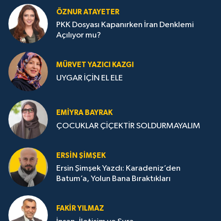
ÖZNUR ATAYETER
PKK Dosyası Kapanırken İran Denklemi
Açılıyor mu?
MÜRVET YAZICI KAZGI
UYGAR İÇİN EL ELE
EMIYRA BAYRAK
ÇOCUKLAR ÇİÇEKTİR SOLDURMAYALIM
ERSIN ŞIMŞEK
Ersin Şimşek Yazdı: Karadeniz’den
Batum’a, Yolun Bana Bıraktıkları
FAKIR YILMAZ