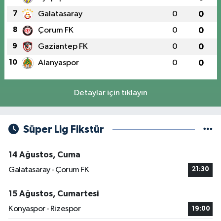
7
Galatasaray
0
0
8
Çorum FK
0
0
9
Gaziantep FK
0
0
10
Alanyaspor
0
0
Detaylar için tıklayın
Süper Lig Fikstür
14 Ağustos, Cuma
Galatasaray - Çorum FK
21:30
15 Ağustos, Cumartesi
Konyaspor - Rizespor
19:00