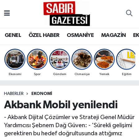
GENEL
Osmaniye Nöbetçi Eczaneler
GENEL
ÖZEL HABER
OSMANİYE
MAGAZİN
E
ÖZEL HABER
Osmaniye Hava Durumu
OSMANİYE
Osmaniye Trafik Yoğunluk Haritası
MAGAZİN
Süper Lig Puan Durumu ve Fikstür
Ekonomi
Spor
Gündem
Osmaniye
Yemek
Eğitim
EKONOMİ
Tüm Manşetler
HABERLER
EKONOMI
Akbank Mobil yenilendi
SPOR
Son Dakika Haberleri
- Akbank Dijital Çözümler ve Strateji Genel Müdür
RESMİ İLANLAR
Haber Arşivi
Yardımcısı Şebnem Dağ Güven: - 'Sürekli gelişimi
gerektiren bu hedef doğrultusunda attığımız