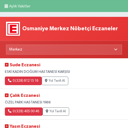
Aylık Vakitler
Osmaniye Merkez Nöbetçi Eczaneler
Sude Eczanesi
ESKİ KADIN DOĞUM HASTANESİ KARŞISI
0 (328) 812 15 16
Yol Tarifi Al
Çalık Eczanesi
ÖZEL PARK HASTANESI YANI
0 (328) 405 00 46
Yol Tarifi Al
Yasın Eczanesi