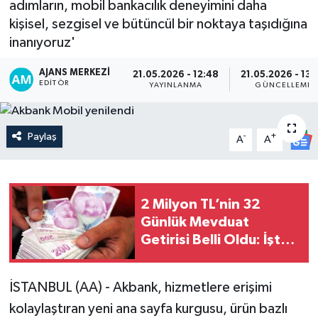
adımların, mobil bankacılık deneyimini daha
kişisel, sezgisel ve bütüncül bir noktaya taşıdığına
inanıyoruz'
AJANS MERKEZI
21.05.2026 - 12:48
21.05.2026 - 13:
EDITÖR
YAYINLANMA
GÜNCELLEME
Paylaş
-
+
A
A
2 Milyon TL’nin 32
Günlük Mevduat
Getirisi Belli Oldu: İşte
Banka Banka Kazanç
İSTANBUL (AA) - Akbank, hizmetlere erişimi
kolaylaştıran yeni ana sayfa kurgusu, ürün bazlı