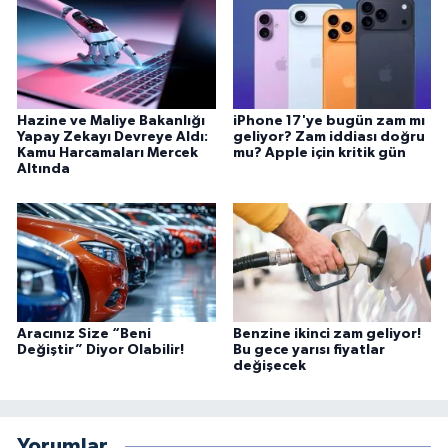
Hazine ve Maliye Bakanlığı
iPhone 17'ye bugün zam mı
Yapay Zekayı Devreye Aldı:
geliyor? Zam iddiası doğru
Kamu Harcamaları Mercek
mu? Apple için kritik gün
Altında
Aracınız Size “Beni
Benzine ikinci zam geliyor!
Değiştir” Diyor Olabilir!
Bu gece yarısı fiyatlar
değişecek
Yorumlar