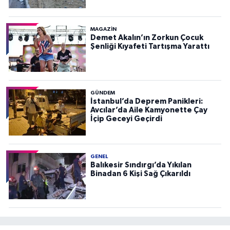
MAGAZİN
Demet Akalın’ın Zorkun Çocuk
Şenliği Kıyafeti Tartışma Yarattı
GÜNDEM
İstanbul’da Deprem Panikleri:
Avcılar’da Aile Kamyonette Çay
İçip Geceyi Geçirdi
GENEL
Balıkesir Sındırgı’da Yıkılan
Binadan 6 Kişi Sağ Çıkarıldı