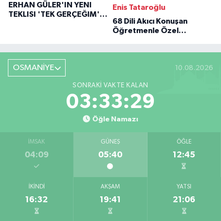
ERHAN GÜLER'IN YENI
Enis Tataroğlu
TEKLISI 'TEK GERÇEĞIM'LE
68 Dili Akıcı Konuşan
BÜYÜK DÖNÜŞÜ
Öğretmenle Özel
Röportaj
OSMANİYE
10.08.2026
SONRAKI VAKTE KALAN
03:33:28
Öğle Namazı
İMSAK
GÜNEŞ
ÖĞLE
04:09
05:40
12:45
İKINDI
AKŞAM
YATSI
16:32
19:41
21:06