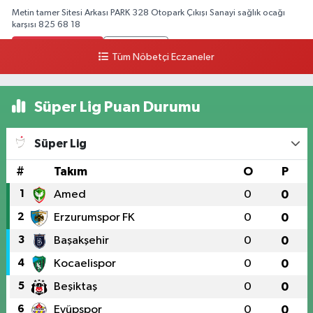
Metin tamer Sitesi Arkası PARK 328 Otopark Çıkışı Sanayi sağlık ocağı
karşısı 825 68 18
0 (328) 825 68 18
Yol Tarifi Al
Tüm Nöbetçi Eczaneler
Süper Lig Puan Durumu
Süper Lig
#
Takım
O
P
1
Amed
0
0
2
Erzurumspor FK
0
0
3
Başakşehir
0
0
4
Kocaelispor
0
0
5
Beşiktaş
0
0
6
Eyüpspor
0
0