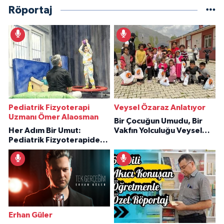
Röportaj
Pediatrik Fizyoterapi
Veysel Özaraz Anlatıyor
Uzmanı Ömer Alaosman
Bir Çocuğun Umudu, Bir
Her Adım Bir Umut:
Vakfın Yolculuğu Veysel
Pediatrik Fizyoterapiden
Özaraz Anlatıyor
İlham Veren Hikâyeler
Erhan Güler