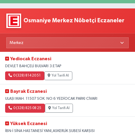
Osmaniye Merkez Nöbetçi Eczaneler
Yediocak Eczanesi
DEVLET BAHÇELİ BULVARI 3.ETAP
0 (328) 814 20 51
Yol Tarifi Al
Bayrak Eczanesi
ULAŞI MAH. 11507 SOK. NO:6 YEDİOCAK PARKI CİVARI
0 (328) 825 08 25
Yol Tarifi Al
Yüksek Eczanesi
İBN-İ SİNA HASTANESİ YANI,ASKERLİK ŞUBESİ KARŞISI