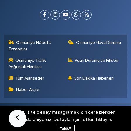
Osmaniye Nöbetçi
Osmaniye Hava Durumu
Eczaneler
Osmaniye Trafik
Puan Durumu ve Fikstür
Yoğunluk Haritası
Tüm Manşetler
Son Dakika Haberleri
Haber Arşivi
Künye
İletişim
Gizlilik Sözleşmesi
En iyi site deneyimi sağlamak için çerezlerden
faydalanıyoruz. Detaylar için lütfen tıklayın.
Haber Yazılımı:
TE Bilişim
TAMAM