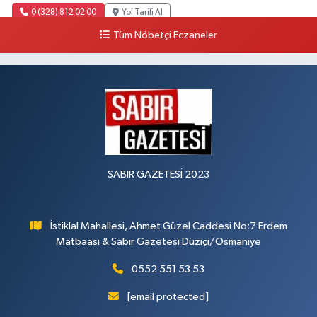
0 (328) 812 02 00
Yol Tarifi Al
Tüm Nöbetçi Eczaneler
SABIR GAZETESİ 2023
İstiklal Mahallesi, Ahmet Güzel Caddesi No:7 Erdem
Matbaası & Sabır Gazetesi Düziçi/Osmaniye
0552 551 53 53
[email protected]