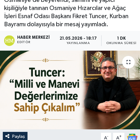
kişiliğiyle tanınan Osmaniye Hızarcılar ve Ağaç
İşleri Esnaf Odası Başkanı Fikret Tuncer, Kurban
Bayramı dolayısıyla bir mesaj yayımladı.
HABER MERKEZI
21.05.2026 - 18:17
1 DK
EDITÖR
YAYINLANMA
OKUNMA SÜRESI
Paylaş
-
+
A
A