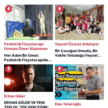
Pediatrik Fizyoterapi
Veysel Özaraz Anlatıyor
Uzmanı Ömer Alaosman
Bir Çocuğun Umudu, Bir
Her Adım Bir Umut:
Vakfın Yolculuğu Veysel
Pediatrik Fizyoterapiden
Özaraz Anlatıyor
İlham Veren Hikâyeler
Erhan Güler
ERHAN GÜLER'IN YENI
Enis Tataroğlu
TEKLISI 'TEK GERÇEĞIM'LE