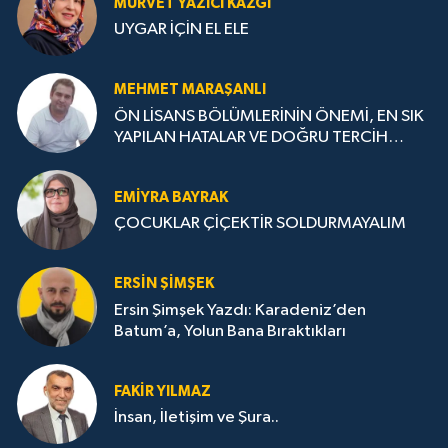
MÜRVET YAZICI KAZGI
UYGAR İÇİN EL ELE
MEHMET MARAŞANLI
ÖN LİSANS BÖLÜMLERİNİN ÖNEMİ, EN SIK
YAPILAN HATALAR VE DOĞRU TERCİH
STRATEJİLERİ
EMIYRA BAYRAK
ÇOCUKLAR ÇİÇEKTİR SOLDURMAYALIM
ERSIN ŞIMŞEK
Ersin Şimşek Yazdı: Karadeniz’den
Batum’a, Yolun Bana Bıraktıkları
FAKIR YILMAZ
İnsan, İletişim ve Şura..