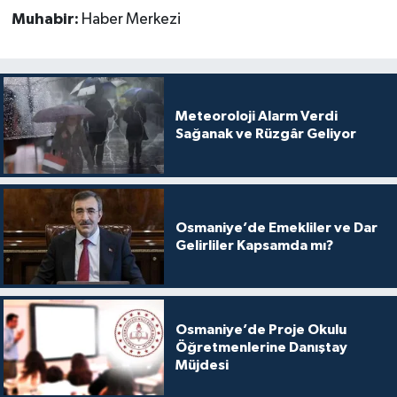
Muhabir:
Haber Merkezi
Meteoroloji Alarm Verdi
Sağanak ve Rüzgâr Geliyor
Osmaniye’de Emekliler ve Dar
Gelirliler Kapsamda mı?
Osmaniye’de Proje Okulu
Öğretmenlerine Danıştay
Müjdesi