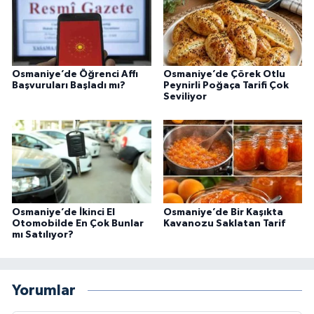
Osmaniye’de Öğrenci Affı
Osmaniye’de Çörek Otlu
Başvuruları Başladı mı?
Peynirli Poğaça Tarifi Çok
Seviliyor
Osmaniye’de İkinci El
Osmaniye’de Bir Kaşıkta
Otomobilde En Çok Bunlar
Kavanozu Saklatan Tarif
mı Satılıyor?
Yorumlar