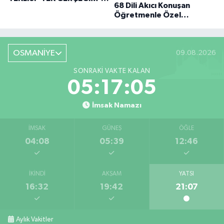
68 Dili Akıcı Konuşan
BÜYÜK DÖNÜŞÜ
Öğretmenle Özel
Röportaj
OSMANİYE
09.08.2026
SONRAKI VAKTE KALAN
05:17:04
İmsak Namazı
İMSAK
GÜNEŞ
ÖĞLE
04:08
05:39
12:46
İKINDI
AKŞAM
YATSI
16:32
19:42
21:07
Aylık Vakitler