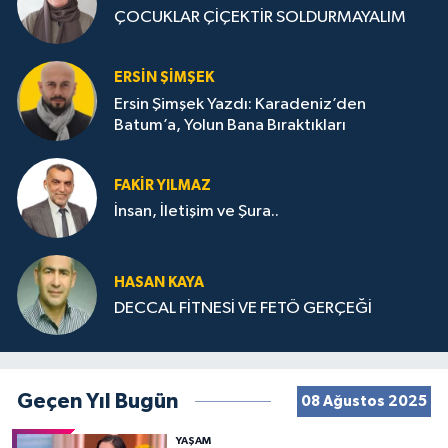
ÇOCUKLAR ÇİÇEKTİR SOLDURMAYALIM
ERSIN ŞIMŞEK
Ersin Şimşek Yazdı: Karadeniz’den
Batum’a, Yolun Bana Bıraktıkları
FAKIR YILMAZ
İnsan, İletişim ve Şura..
HASAN KAYA
DECCAL FİTNESİ VE FETÖ GERÇEĞİ
Geçen Yıl Bugün
08 Ağustos 2025
YAŞAM