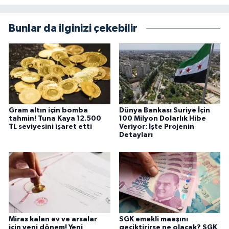
Bunlar da ilginizi çekebilir
Gram altın için bomba
Dünya Bankası Suriye İçin
tahmin! Tuna Kaya 12.500
100 Milyon Dolarlık Hibe
TL seviyesini işaret etti
Veriyor: İşte Projenin
Detayları
Miras kalan ev ve arsalar
SGK emekli maaşını
için yeni dönem! Yeni
geciktirirse ne olacak? SGK