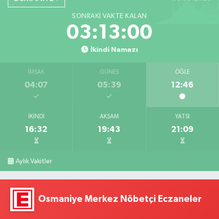
SONRAKI VAKTE KALAN
03:12:59
İkindi Namazı
İMSAK
GÜNEŞ
ÖĞLE
04:07
05:39
12:46
İKINDI
AKŞAM
YATSI
16:32
19:43
21:09
Aylık Vakitler
Osmaniye Merkez Nöbetçi Eczaneler