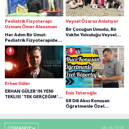
Pediatrik Fizyoterapi
Veysel Özaraz Anlatıyor
Uzmanı Ömer Alaosman
Bir Çocuğun Umudu, Bir
Her Adım Bir Umut:
Vakfın Yolculuğu Veysel
Pediatrik Fizyoterapiden
Özaraz Anlatıyor
İlham Veren Hikâyeler
Erhan Güler
ERHAN GÜLER'IN YENI
Enis Tataroğlu
TEKLISI 'TEK GERÇEĞIM'LE
68 Dili Akıcı Konuşan
BÜYÜK DÖNÜŞÜ
Öğretmenle Özel
Röportaj
OSMANİYE
08.08.2026