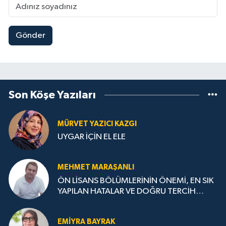
Gönder
Son Köşe Yazıları
MÜRVET YAZICI KAZGI
UYGAR İÇİN EL ELE
MEHMET MARAŞANLI
ÖN LİSANS BÖLÜMLERİNİN ÖNEMİ, EN SIK
YAPILAN HATALAR VE DOĞRU TERCİH
STRATEJİLERİ
EMIYRA BAYRAK