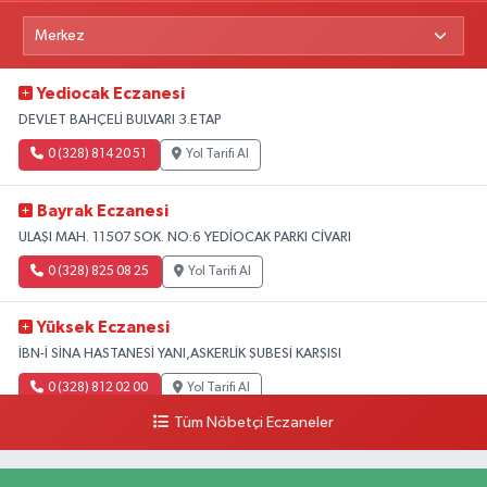
Yediocak Eczanesi
DEVLET BAHÇELİ BULVARI 3.ETAP
0 (328) 814 20 51
Yol Tarifi Al
Bayrak Eczanesi
ULAŞI MAH. 11507 SOK. NO:6 YEDİOCAK PARKI CİVARI
0 (328) 825 08 25
Yol Tarifi Al
Yüksek Eczanesi
İBN-İ SİNA HASTANESİ YANI,ASKERLİK ŞUBESİ KARŞISI
0 (328) 812 02 00
Yol Tarifi Al
Tüm Nöbetçi Eczaneler