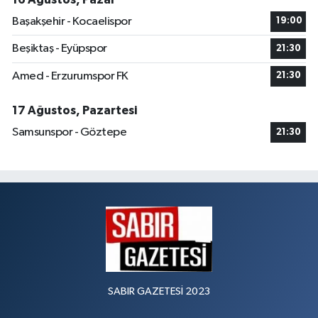
Başakşehir - Kocaelispor
19:00
Beşiktaş - Eyüpspor
21:30
Amed - Erzurumspor FK
21:30
17 Ağustos, Pazartesi
Samsunspor - Göztepe
21:30
SABIR GAZETESİ 2023