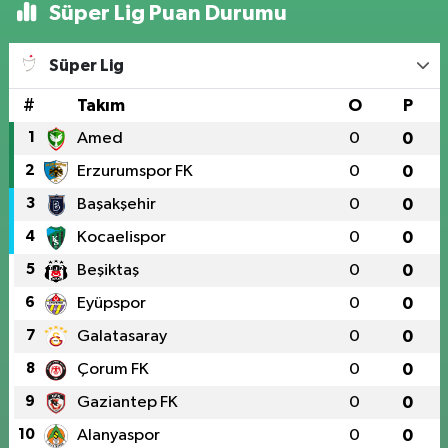
Süper Lig Puan Durumu
Süper Lig
#
Takım
O
P
1
Amed
0
0
2
Erzurumspor FK
0
0
3
Başakşehir
0
0
4
Kocaelispor
0
0
5
Beşiktaş
0
0
6
Eyüpspor
0
0
7
Galatasaray
0
0
8
Çorum FK
0
0
9
Gaziantep FK
0
0
10
Alanyaspor
0
0