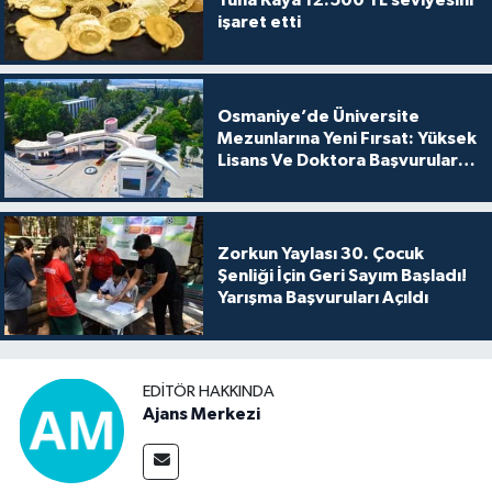
Tuna Kaya 12.500 TL seviyesini
işaret etti
Osmaniye’de Üniversite
Mezunlarına Yeni Fırsat: Yüksek
Lisans Ve Doktora Başvuruları
Açıldı
Zorkun Yaylası 30. Çocuk
Şenliği İçin Geri Sayım Başladı!
Yarışma Başvuruları Açıldı
EDITÖR HAKKINDA
Ajans Merkezi