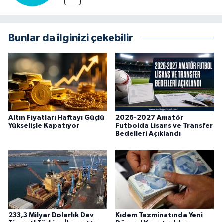
Bunlar da ilginizi çekebilir
Altın Fiyatları Haftayı Güçlü
2026-2027 Amatör
Yükselişle Kapatıyor
Futbolda Lisans ve Transfer
Bedelleri Açıklandı
233,3 Milyar Dolarlık Dev
Kıdem Tazminatında Yeni