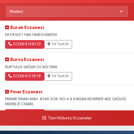
Burak Eczanesi
EK DEVLET HASTANESİ KARŞISI
0 (328) 814 83 33
Yol Tarifi Al
Burcu Eczanesi
KURTULUŞ SAĞLIK OCAĞI YANI
0 (328) 812 56 78
Yol Tarifi Al
Pınar Eczanesi
MİMAR SİNAN MAH. 8546 SOK. NO:4 A (HASAN KESKİNER AİLE SAĞLIĞI
MERKEZİ CİVARI)
0 (328) 826 04 73
Yol Tarifi Al
Tüm Nöbetçi Eczaneler