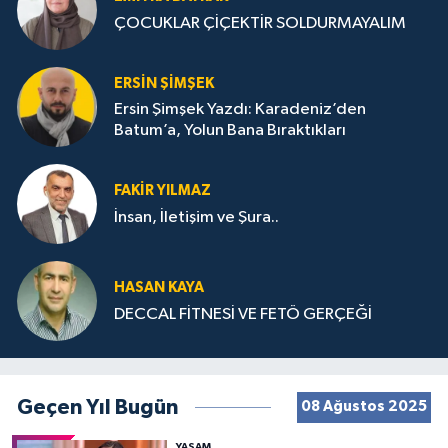
ÇOCUKLAR ÇİÇEKTİR SOLDURMAYALIM
ERSIN ŞIMŞEK
Ersin Şimşek Yazdı: Karadeniz’den
Batum’a, Yolun Bana Bıraktıkları
FAKIR YILMAZ
İnsan, İletişim ve Şura..
HASAN KAYA
DECCAL FİTNESİ VE FETÖ GERÇEĞİ
Geçen Yıl Bugün
08 Ağustos 2025
YAŞAM