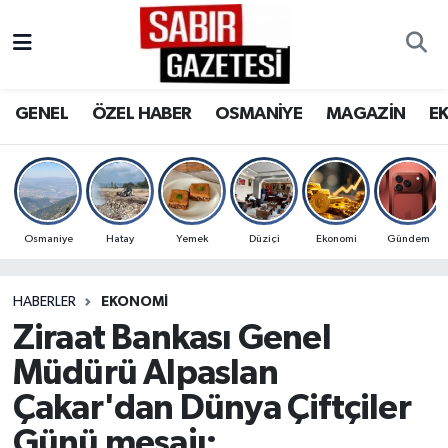
GENEL
Osmaniye Nöbetçi Eczaneler
GENEL
ÖZEL HABER
OSMANİYE
MAGAZİN
E
ÖZEL HABER
Osmaniye Hava Durumu
OSMANİYE
Osmaniye Trafik Yoğunluk Haritası
MAGAZİN
Süper Lig Puan Durumu ve Fikstür
Osmaniye
Hatay
Yemek
Düziçi
Ekonomi
Gündem
EKONOMİ
Tüm Manşetler
HABERLER
EKONOMI
Ziraat Bankası Genel
SPOR
Son Dakika Haberleri
Müdürü Alpaslan
RESMİ İLANLAR
Haber Arşivi
Çakar'dan Dünya Çiftçiler
Günü mesajı: