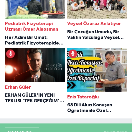
Pediatrik Fizyoterapi
Veysel Özaraz Anlatıyor
Uzmanı Ömer Alaosman
Bir Çocuğun Umudu, Bir
Her Adım Bir Umut:
Vakfın Yolculuğu Veysel
Pediatrik Fizyoterapiden
Özaraz Anlatıyor
İlham Veren Hikâyeler
Erhan Güler
ERHAN GÜLER'IN YENI
Enis Tataroğlu
TEKLISI 'TEK GERÇEĞIM'LE
68 Dili Akıcı Konuşan
BÜYÜK DÖNÜŞÜ
Öğretmenle Özel
Röportaj