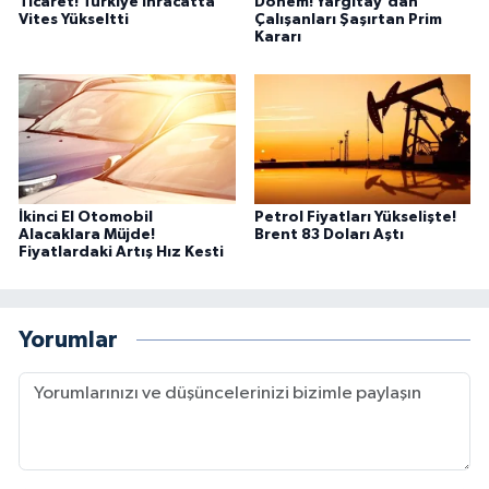
Ticaret! Türkiye İhracatta
Dönem! Yargıtay'dan
Vites Yükseltti
Çalışanları Şaşırtan Prim
Kararı
İkinci El Otomobil
Petrol Fiyatları Yükselişte!
Alacaklara Müjde!
Brent 83 Doları Aştı
Fiyatlardaki Artış Hız Kesti
Yorumlar