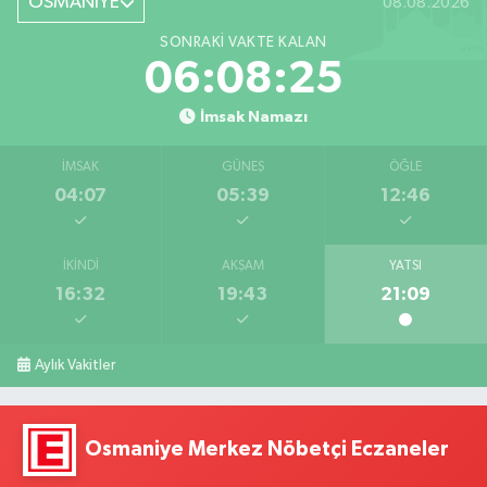
OSMANİYE
08.08.2026
SONRAKI VAKTE KALAN
06:08:24
İmsak Namazı
İMSAK
GÜNEŞ
ÖĞLE
04:07
05:39
12:46
İKINDI
AKŞAM
YATSI
16:32
19:43
21:09
Aylık Vakitler
Osmaniye Merkez Nöbetçi Eczaneler