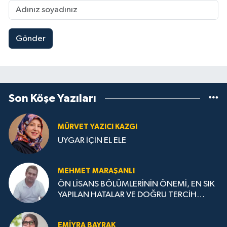
Gönder
Son Köşe Yazıları
MÜRVET YAZICI KAZGI
UYGAR İÇİN EL ELE
MEHMET MARAŞANLI
ÖN LİSANS BÖLÜMLERİNİN ÖNEMİ, EN SIK
YAPILAN HATALAR VE DOĞRU TERCİH
STRATEJİLERİ
EMIYRA BAYRAK