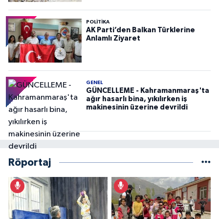
POLITIKA
AK Parti’den Balkan Türklerine
Anlamlı Ziyaret
GENEL
GÜNCELLEME - Kahramanmaraş'ta
ağır hasarlı bina, yıkılırken iş
makinesinin üzerine devrildi
Röportaj