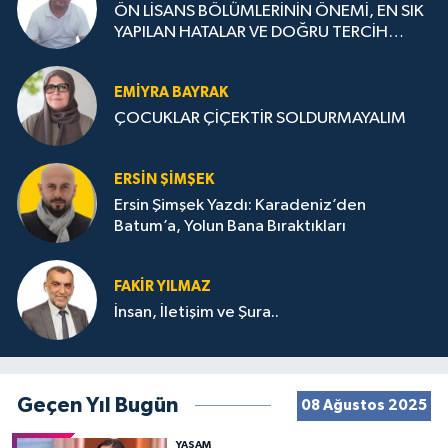
ÖN LİSANS BÖLÜMLERİNİN ÖNEMİ, EN SIK
YAPILAN HATALAR VE DOĞRU TERCİH
STRATEJİLERİ
EMIYRA BAYRAK
ÇOCUKLAR ÇİÇEKTİR SOLDURMAYALIM
ERSIN ŞIMŞEK
Ersin Şimşek Yazdı: Karadeniz’den
Batum’a, Yolun Bana Bıraktıkları
FAKIR YILMAZ
İnsan, İletişim ve Şura..
Geçen Yıl Bugün
08 Ağustos 2025
YAŞAM