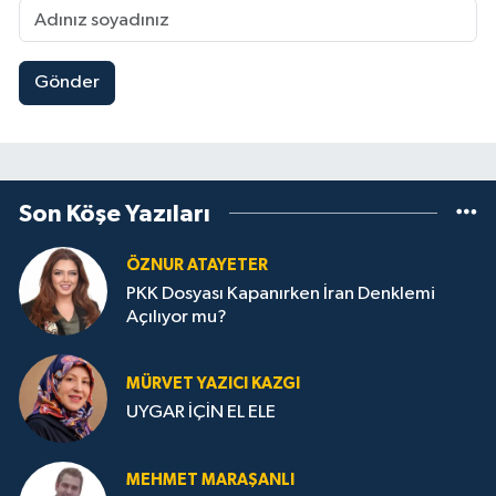
Gönder
Son Köşe Yazıları
ÖZNUR ATAYETER
PKK Dosyası Kapanırken İran Denklemi
Açılıyor mu?
MÜRVET YAZICI KAZGI
UYGAR İÇİN EL ELE
MEHMET MARAŞANLI