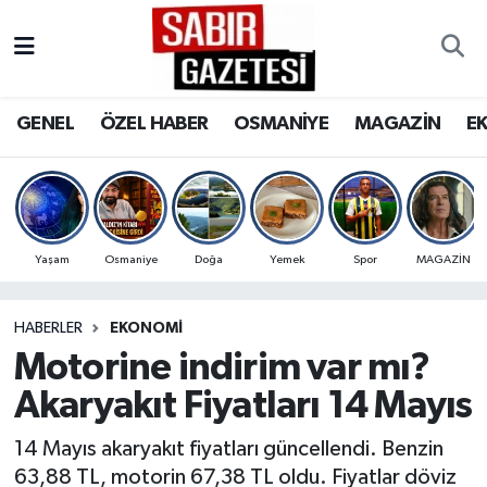
GENEL
Osmaniye Nöbetçi Eczaneler
GENEL
ÖZEL HABER
OSMANİYE
MAGAZİN
E
ÖZEL HABER
Osmaniye Hava Durumu
OSMANİYE
Osmaniye Trafik Yoğunluk Haritası
MAGAZİN
Süper Lig Puan Durumu ve Fikstür
Yaşam
Osmaniye
Doğa
Yemek
Spor
MAGAZİN
EKONOMİ
Tüm Manşetler
HABERLER
EKONOMI
Motorine indirim var mı?
SPOR
Son Dakika Haberleri
Akaryakıt Fiyatları 14 Mayıs
RESMİ İLANLAR
Haber Arşivi
14 Mayıs akaryakıt fiyatları güncellendi. Benzin
63,88 TL, motorin 67,38 TL oldu. Fiyatlar döviz