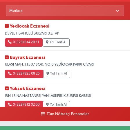
Yediocak Eczanesi
DEVLET BAHÇELİ BULVARI 3.ETAP
0 (328) 814 20 51
Yol Tarifi Al
Bayrak Eczanesi
ULAŞI MAH. 11507 SOK. NO:6 YEDİOCAK PARKI CİVARI
0 (328) 825 08 25
Yol Tarifi Al
Yüksek Eczanesi
İBN-İ SİNA HASTANESİ YANI,ASKERLİK ŞUBESİ KARŞISI
0 (328) 812 02 00
Yol Tarifi Al
Tüm Nöbetçi Eczaneler