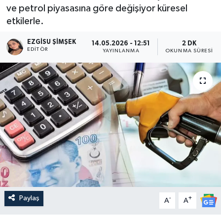
ve petrol piyasasına göre değişiyor küresel
etkilerle.
EZGISU ŞIMŞEK
14.05.2026 - 12:51
2 DK
EDITÖR
YAYINLANMA
OKUNMA SÜRESI
Paylaş
-
+
A
A