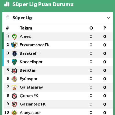
Süper Lig Puan Durumu
Süper Lig
#
Takım
O
P
1
Amed
0
0
2
Erzurumspor FK
0
0
3
Başakşehir
0
0
4
Kocaelispor
0
0
5
Beşiktaş
0
0
6
Eyüpspor
0
0
7
Galatasaray
0
0
8
Çorum FK
0
0
9
Gaziantep FK
0
0
10
Alanyaspor
0
0