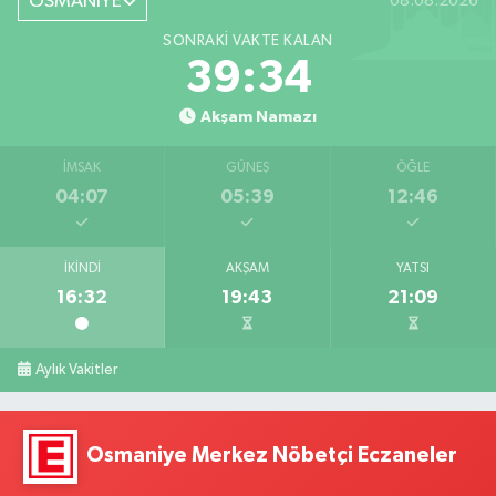
OSMANİYE
08.08.2026
SONRAKI VAKTE KALAN
39:32
Akşam Namazı
İMSAK
GÜNEŞ
ÖĞLE
04:07
05:39
12:46
İKINDI
AKŞAM
YATSI
16:32
19:43
21:09
Aylık Vakitler
Osmaniye Merkez Nöbetçi Eczaneler