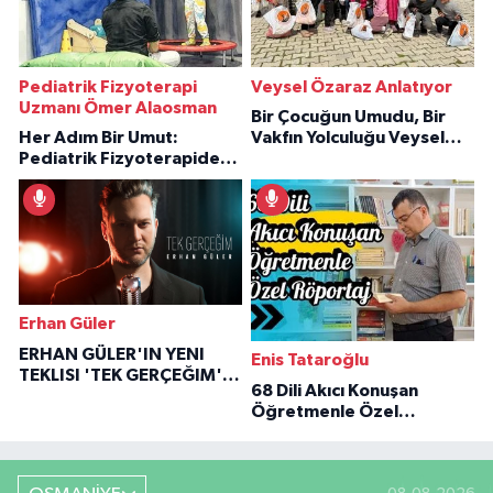
Pediatrik Fizyoterapi
Veysel Özaraz Anlatıyor
Uzmanı Ömer Alaosman
Bir Çocuğun Umudu, Bir
Her Adım Bir Umut:
Vakfın Yolculuğu Veysel
Pediatrik Fizyoterapiden
Özaraz Anlatıyor
İlham Veren Hikâyeler
Erhan Güler
ERHAN GÜLER'IN YENI
Enis Tataroğlu
TEKLISI 'TEK GERÇEĞIM'LE
68 Dili Akıcı Konuşan
BÜYÜK DÖNÜŞÜ
Öğretmenle Özel
Röportaj