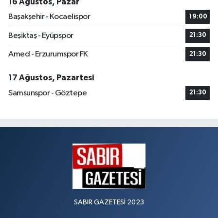
16 Ağustos, Pazar
Başakşehir - Kocaelispor
19:00
Beşiktaş - Eyüpspor
21:30
Amed - Erzurumspor FK
21:30
17 Ağustos, Pazartesi
Samsunspor - Göztepe
21:30
SABIR GAZETESİ 2023