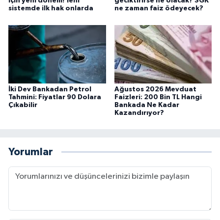
için yeni dönem! Yeni
geciktirirse ne olacak? SGK
sistemde ilk hak onlarda
ne zaman faiz ödeyecek?
İki Dev Bankadan Petrol
Ağustos 2026 Mevduat
Tahmini: Fiyatlar 90 Dolara
Faizleri: 200 Bin TL Hangi
Çıkabilir
Bankada Ne Kadar
Kazandırıyor?
Yorumlar