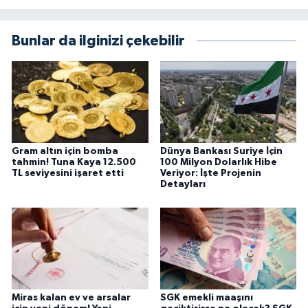
Bunlar da ilginizi çekebilir
Gram altın için bomba
Dünya Bankası Suriye İçin
tahmin! Tuna Kaya 12.500
100 Milyon Dolarlık Hibe
TL seviyesini işaret etti
Veriyor: İşte Projenin
Detayları
Miras kalan ev ve arsalar
SGK emekli maaşını