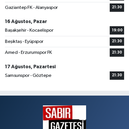
Gaziantep FK - Alanyaspor
21:30
16 Ağustos, Pazar
Başakşehir - Kocaelispor
19:00
Beşiktaş - Eyüpspor
21:30
Amed - Erzurumspor FK
21:30
17 Ağustos, Pazartesi
Samsunspor - Göztepe
21:30