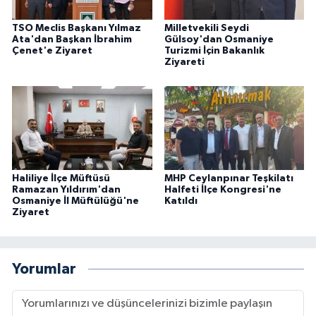
TSO Meclis Başkanı Yılmaz
Milletvekili Seydi
Ata'dan Başkan İbrahim
Gülsoy'dan Osmaniye
Çenet'e Ziyaret
Turizmi İçin Bakanlık
Ziyareti
Haliliye İlçe Müftüsü
MHP Ceylanpınar Teşkilatı
Ramazan Yıldırım'dan
Halfeti İlçe Kongresi'ne
Osmaniye İl Müftülüğü'ne
Katıldı
Ziyaret
Yorumlar