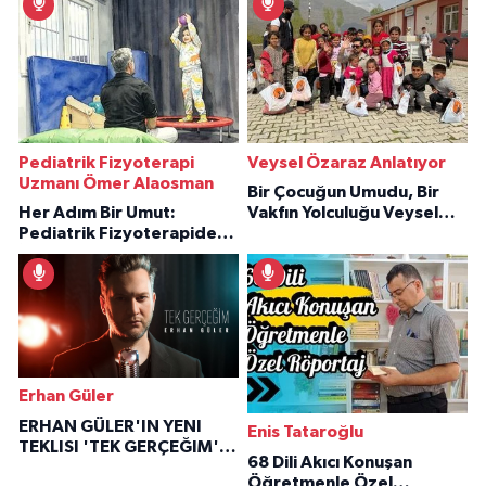
Pediatrik Fizyoterapi
Veysel Özaraz Anlatıyor
Uzmanı Ömer Alaosman
Bir Çocuğun Umudu, Bir
Her Adım Bir Umut:
Vakfın Yolculuğu Veysel
Pediatrik Fizyoterapiden
Özaraz Anlatıyor
İlham Veren Hikâyeler
Erhan Güler
ERHAN GÜLER'IN YENI
Enis Tataroğlu
TEKLISI 'TEK GERÇEĞIM'LE
68 Dili Akıcı Konuşan
BÜYÜK DÖNÜŞÜ
Öğretmenle Özel