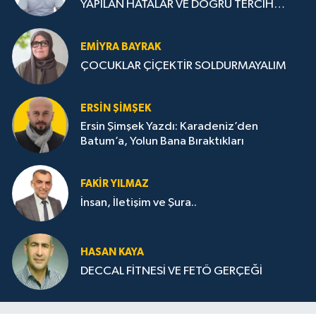
YAPILAN HATALAR VE DOĞRU TERCİH
STRATEJİLERİ
EMIYRA BAYRAK
ÇOCUKLAR ÇİÇEKTİR SOLDURMAYALIM
ERSIN ŞIMŞEK
Ersin Şimşek Yazdı: Karadeniz’den
Batum’a, Yolun Bana Bıraktıkları
FAKIR YILMAZ
İnsan, İletişim ve Şura..
HASAN KAYA
DECCAL FİTNESİ VE FETÖ GERÇEĞİ