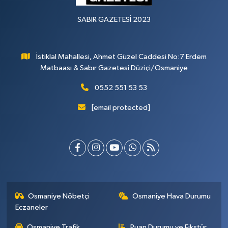
SABIR GAZETESİ 2023
İstiklal Mahallesi, Ahmet Güzel Caddesi No:7 Erdem
Matbaası & Sabır Gazetesi Düziçi/Osmaniye
0552 551 53 53
[email protected]
Osmaniye Nöbetçi
Osmaniye Hava Durumu
Eczaneler
Osmaniye Trafik
Puan Durumu ve Fikstür