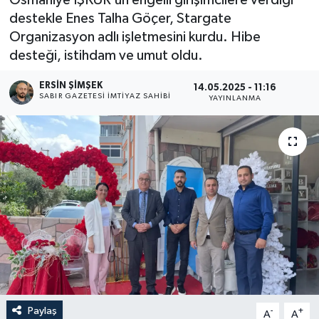
destekle Enes Talha Göçer, Stargate
Organizasyon adlı işletmesini kurdu. Hibe
desteği, istihdam ve umut oldu.
ERSIN ŞİMŞEK
14.05.2025 - 11:16
SABIR GAZETESI İMTIYAZ SAHIBI
YAYINLANMA
Paylaş
-
+
A
A