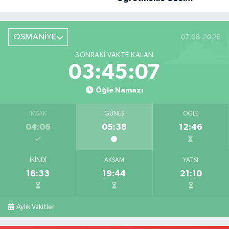
Röportaj
OSMANİYE
07.08.2026
SONRAKI VAKTE KALAN
03:45:06
Öğle Namazı
İMSAK
GÜNEŞ
ÖĞLE
04:06
05:38
12:46
İKINDI
AKŞAM
YATSI
16:33
19:44
21:10
Aylık Vakitler