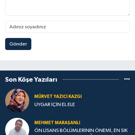
Gönder
Son Köşe Yazıları
MÜRVET YAZICI KAZGI
UYGAR İÇİN EL ELE
MEHMET MARAŞANLI
ÖN LİSANS BÖLÜMLERİNİN ÖNEMİ, EN SIK