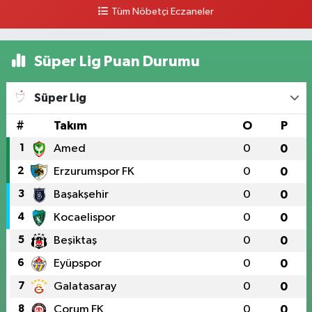
0 (328) 826 04 73
Yol Tarifi Al
Tüm Nöbetçi Eczaneler
Süper Lig Puan Durumu
Süper Lig
#
Takım
O
P
1
Amed
0
0
2
Erzurumspor FK
0
0
3
Başakşehir
0
0
4
Kocaelispor
0
0
5
Beşiktaş
0
0
6
Eyüpspor
0
0
7
Galatasaray
0
0
8
Çorum FK
0
0