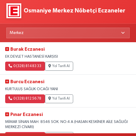
Osmaniye Merkez Nöbetçi Eczaneler
Burak Eczanesi
EK DEVLET HASTANESİ KARŞISI
0 (328) 814 83 33
Yol Tarifi Al
Burcu Eczanesi
KURTULUŞ SAĞLIK OCAĞI YANI
0 (328) 812 56 78
Yol Tarifi Al
Pınar Eczanesi
MİMAR SİNAN MAH. 8546 SOK. NO:4 A (HASAN KESKİNER AİLE SAĞLIĞI
MERKEZİ CİVARI)