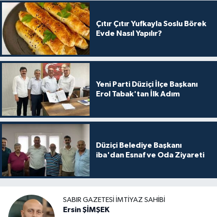
Çıtır Çıtır Yufkayla Soslu Börek
Evde Nasıl Yapılır?
Yeni Parti Düziçi İlçe Başkanı
Erol Tabak'tan İlk Adım
Düziçi Belediye Başkanı
iba'dan Esnaf ve Oda Ziyareti
SABIR GAZETESI İMTIYAZ SAHIBI
Ersin ŞİMŞEK