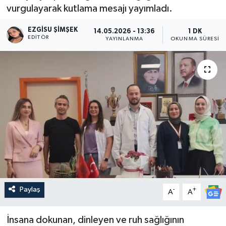
vurgulayarak kutlama mesajı yayımladı.
EZGISU ŞIMŞEK
14.05.2026 - 13:36
1 DK
EDITÖR
YAYINLANMA
OKUNMA SÜRESI
Paylaş
-
+
A
A
İnsana dokunan, dinleyen ve ruh sağlığının