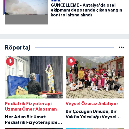
GENEL
GÜNCELLEME - Antalya'da otel
ekipmanı deposunda çıkan yangın
kontrol altına alındı
Röportaj
Pediatrik Fizyoterapi
Veysel Özaraz Anlatıyor
Uzmanı Ömer Alaosman
Bir Çocuğun Umudu, Bir
Her Adım Bir Umut:
Vakfın Yolculuğu Veysel
Pediatrik Fizyoterapiden
Özaraz Anlatıyor
İlham Veren Hikâyeler