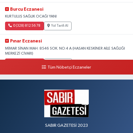
Burcu Eczanesi
KURTULUŞ SAĞLIK OCAĞI YANI
0 (328) 812 56 78
Yol Tarifi Al
Pınar Eczanesi
MİMAR SİNAN MAH. 8546 SOK. NO:4 A (HASAN KESKİNER AİLE SAĞLIĞI
MERKEZİ CİVARI)
0 (328) 826 04 73
Yol Tarifi Al
Tüm Nöbetçi Eczaneler
SABIR GAZETESİ 2023