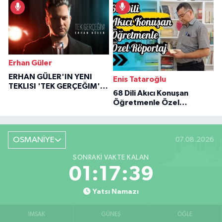
Erhan Güler
ERHAN GÜLER'IN YENI
Enis Tataroğlu
TEKLISI 'TEK GERÇEĞIM'LE
68 Dili Akıcı Konuşan
BÜYÜK DÖNÜŞÜ
Öğretmenle Özel
Röportaj
OSMANİYE
07.08.2026
SONRAKI VAKTE KALAN
01:17:38
Yatsı Namazı
İMSAK
GÜNEŞ
ÖĞLE