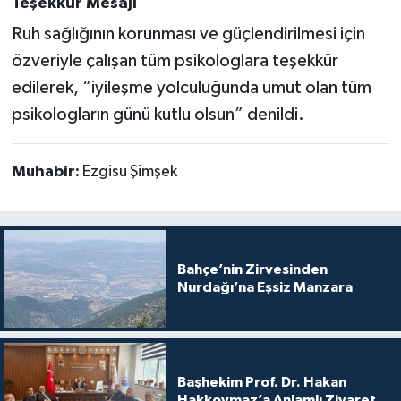
Teşekkür Mesajı
Ruh sağlığının korunması ve güçlendirilmesi için
özveriyle çalışan tüm psikologlara teşekkür
edilerek, “iyileşme yolculuğunda umut olan tüm
psikologların günü kutlu olsun” denildi.
Muhabir:
Ezgisu Şimşek
Bahçe’nin Zirvesinden
Nurdağı’na Eşsiz Manzara
Başhekim Prof. Dr. Hakan
Hakkoymaz’a Anlamlı Ziyaret