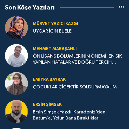
Son Köşe Yazıları
MÜRVET YAZICI KAZGI
UYGAR İÇİN EL ELE
MEHMET MARAŞANLI
ÖN LİSANS BÖLÜMLERİNİN ÖNEMİ, EN SIK
YAPILAN HATALAR VE DOĞRU TERCİH
STRATEJİLERİ
EMIYRA BAYRAK
ÇOCUKLAR ÇİÇEKTİR SOLDURMAYALIM
ERSIN ŞIMŞEK
Ersin Şimşek Yazdı: Karadeniz’den
Batum’a, Yolun Bana Bıraktıkları