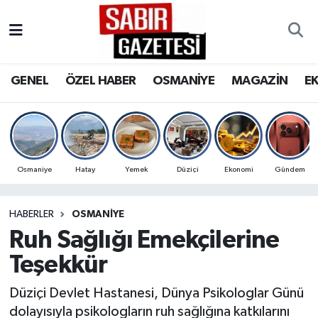
GENEL
Osmaniye Nöbetçi Eczaneler
GENEL
ÖZEL HABER
OSMANİYE
MAGAZİN
E
ÖZEL HABER
Osmaniye Hava Durumu
OSMANİYE
Osmaniye Trafik Yoğunluk Haritası
MAGAZİN
Süper Lig Puan Durumu ve Fikstür
Osmaniye
Hatay
Yemek
Düziçi
Ekonomi
Gündem
EKONOMİ
Tüm Manşetler
HABERLER
OSMANIYE
Ruh Sağlığı Emekçilerine
SPOR
Son Dakika Haberleri
Teşekkür
RESMİ İLANLAR
Haber Arşivi
Düziçi Devlet Hastanesi, Dünya Psikologlar Günü
dolayısıyla psikologların ruh sağlığına katkılarını