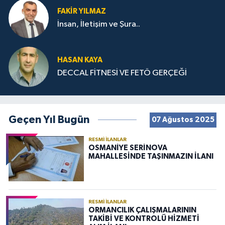
FAKIR YILMAZ
İnsan, İletişim ve Şura..
HASAN KAYA
DECCAL FİTNESİ VE FETÖ GERÇEĞİ
Geçen Yıl Bugün
07 Ağustos 2025
RESMI İLANLAR
OSMANİYE SERİNOVA
MAHALLESİNDE TAŞINMAZIN İLANI
RESMI İLANLAR
ORMANCILIK ÇALIŞMALARININ
TAKİBİ VE KONTROLÜ HİZMETİ