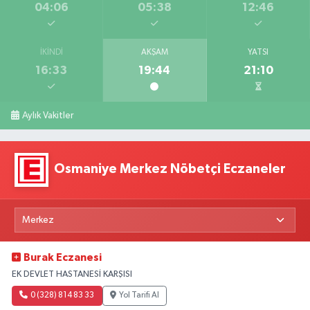
04:06
05:38
12:46
İKINDI
AKŞAM
YATSI
16:33
19:44
21:10
Aylık Vakitler
Osmaniye Merkez Nöbetçi Eczaneler
Burak Eczanesi
EK DEVLET HASTANESİ KARŞISI
0 (328) 814 83 33
Yol Tarifi Al