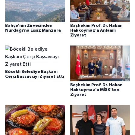
Bahçe’nin Zirvesinden
Başhekim Prof. Dr. Hakan
Nurdağı’na Eşsiz Manzara
Hakkoymaz’a Anlamlı
Ziyaret
Böcekli Belediye Başkanı
Çerçi Başsavcıyı Ziyaret Etti
Başhekim Prof. Dr. Hakan
Hakkoymaz’a MİSK’ten
Ziyaret