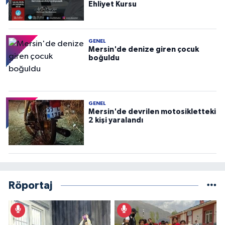
Ehliyet Kursu
GENEL
Mersin'de denize giren çocuk
boğuldu
GENEL
Mersin'de devrilen motosikletteki
2 kişi yaralandı
Röportaj