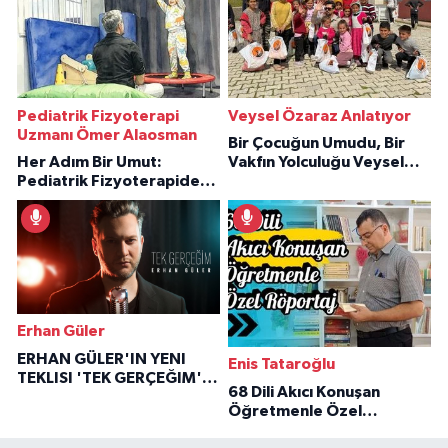
Pediatrik Fizyoterapi
Veysel Özaraz Anlatıyor
Uzmanı Ömer Alaosman
Bir Çocuğun Umudu, Bir
Her Adım Bir Umut:
Vakfın Yolculuğu Veysel
Pediatrik Fizyoterapiden
Özaraz Anlatıyor
İlham Veren Hikâyeler
Erhan Güler
ERHAN GÜLER'IN YENI
Enis Tataroğlu
TEKLISI 'TEK GERÇEĞIM'LE
68 Dili Akıcı Konuşan
BÜYÜK DÖNÜŞÜ
Öğretmenle Özel
Röportaj