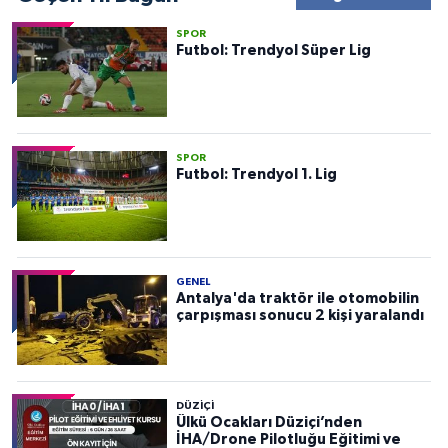
SPOR
Futbol: Trendyol Süper Lig
SPOR
Futbol: Trendyol 1. Lig
GENEL
Antalya'da traktör ile otomobilin
çarpışması sonucu 2 kişi yaralandı
DÜZIÇI
Ülkü Ocakları Düziçi’nden
İHA/Drone Pilotluğu Eğitimi ve