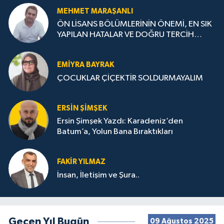
MEHMET MARAŞANLI
ÖN LİSANS BÖLÜMLERİNİN ÖNEMİ, EN SIK
YAPILAN HATALAR VE DOĞRU TERCİH
STRATEJİLERİ
EMIYRA BAYRAK
ÇOCUKLAR ÇİÇEKTİR SOLDURMAYALIM
ERSIN ŞIMŞEK
Ersin Şimşek Yazdı: Karadeniz’den
Batum’a, Yolun Bana Bıraktıkları
FAKIR YILMAZ
İnsan, İletişim ve Şura..
Geçen Yıl Bugün
09 Ağustos 2025