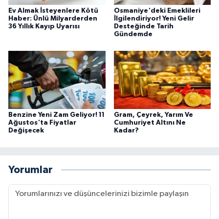
Ev Almak İsteyenlere Kötü
Osmaniye'deki Emeklileri
Haber: Ünlü Milyarderden
İlgilendiriyor! Yeni Gelir
36 Yıllık Kayıp Uyarısı
Desteğinde Tarih
Gündemde
Benzine Yeni Zam Geliyor! 11
Gram, Çeyrek, Yarım Ve
Ağustos'ta Fiyatlar
Cumhuriyet Altını Ne
Değişecek
Kadar?
Yorumlar