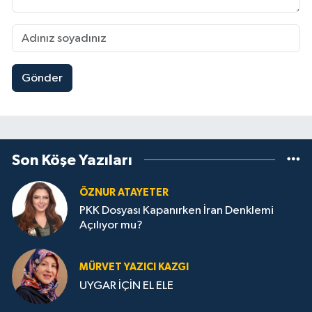
Gönder
Son Köşe Yazıları
ÖZNUR ATAYETER
PKK Dosyası Kapanırken İran Denklemi
Açılıyor mu?
MÜRVET YAZICI KAZGI
UYGAR İÇİN EL ELE