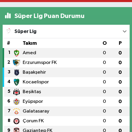
Süper Lig Puan Durumu
Süper Lig
#
Takım
O
P
1
Amed
0
0
2
Erzurumspor FK
0
0
3
Başakşehir
0
0
4
Kocaelispor
0
0
5
Beşiktaş
0
0
6
Eyüpspor
0
0
7
Galatasaray
0
0
8
Çorum FK
0
0
9
Gaziantep FK
0
0