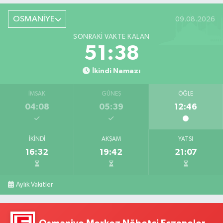
OSMANİYE
09.08.2026
SONRAKI VAKTE KALAN
51:37
İkindi Namazı
İMSAK
GÜNEŞ
ÖĞLE
04:08
05:39
12:46
İKINDI
AKŞAM
YATSI
16:32
19:42
21:07
Aylık Vakitler