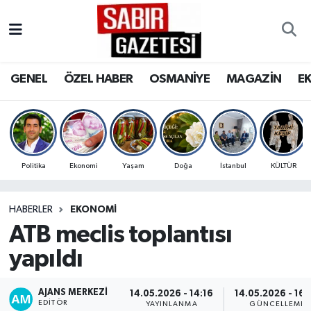
GENEL
Osmaniye Nöbetçi Eczaneler
GENEL
ÖZEL HABER
OSMANİYE
MAGAZİN
E
ÖZEL HABER
Osmaniye Hava Durumu
OSMANİYE
Osmaniye Trafik Yoğunluk Haritası
MAGAZİN
Süper Lig Puan Durumu ve Fikstür
Politika
Ekonomi
Yaşam
Doğa
İstanbul
KÜLTÜR
EKONOMİ
Tüm Manşetler
HABERLER
EKONOMI
ATB meclis toplantısı
SPOR
Son Dakika Haberleri
yapıldı
RESMİ İLANLAR
Haber Arşivi
AJANS MERKEZI
14.05.2026 - 14:16
14.05.2026 - 16:
EDITÖR
YAYINLANMA
GÜNCELLEME