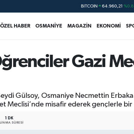
DOLAR
47,7436
%0.1
EURO
55,2510
%0.3
ÖZEL HABER
OSMANİYE
MAGAZİN
EKONOMİ
SP
STERLİN
64,4811
%0.3
GRAM ALTIN
6648.99
%2.5
BİST100
13.773
%-1
renciler Gazi Mecl
BITCOIN
64.960,21
%0.8
 Seydi Gülsoy, Osmaniye Necmettin Erbakan
et Meclisi’nde misafir ederek gençlerle bir
1 DK
UNMA SÜRESI