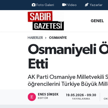
Foto Galeri
Video
Yazarlar
GENEL
Osmaniye Nöbetçi Eczaneler
GENEL
ÖZEL HABER
Osmaniye Hava Durumu
HABERLER
OSMANIYE
OSMANİYE
Osmaniye Trafik Yoğunluk Haritası
Osmaniyeli Öğ
MAGAZİN
Süper Lig Puan Durumu ve Fikstür
Etti
EKONOMİ
Tüm Manşetler
AK Parti Osmaniye Milletvekili
SPOR
Son Dakika Haberleri
öğrencilerini Türkiye Büyük Mill
RESMİ İLANLAR
Haber Arşivi
ENES ŞIMŞEK
19.05.2026 - 09:30
EDITÖR
YAYINLANMA
OK