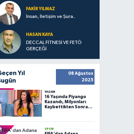
FAKIR YILMAZ
İnsan, İletişim ve Şura..
HASAN KAYA
DECCAL FİTNESİ VE FETÖ
GERÇEĞİ
Geçen Yıl
08 Ağustos
Bugün
2025
YAŞAM
16 Yaşında Piyango
Kazandı, Milyonları
Kaybettikten Sonra
Huzuru Buldu
SPOR
FIFA'dan Adana