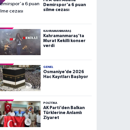
Demirspor'a 6 puan
silme cezası
KAHRAMANMARAŞ
Kahramanmaraş’ta
Murat Kekilli konser
verdi
GENEL
Osmaniye’de 2026
Hac Kayıtları Başlıyor
POLITIKA
AK Parti’den Balkan
Türklerine Anlamlı
Ziyaret