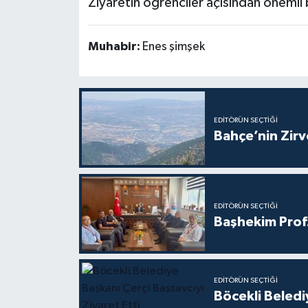
Ziyaretin öğrenciler açısından önemli 
Muhabir:
Enes şimşek
EDITÖRÜN SEÇTIĞI
Bahçe’nin Zir
EDITÖRÜN SEÇTIĞI
Başhekim Prof
EDITÖRÜN SEÇTIĞI
Böcekli Beledi