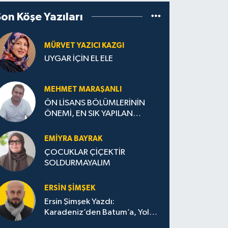
Son Köşe Yazıları
MÜRVET YAZICI KAZGI
UYGAR İÇİN EL ELE
MEHMET MARAŞANLI
ÖN LİSANS BÖLÜMLERİNİN
ÖNEMİ, EN SIK YAPILAN
HATALAR VE DOĞRU TERCİH
STRATEJİLERİ
EMIYRA BAYRAK
ÇOCUKLAR ÇİÇEKTİR
SOLDURMAYALIM
ERSIN ŞIMŞEK
Ersin Şimşek Yazdı:
Karadeniz’den Batum’a, Yolun
Bana Bıraktıkları