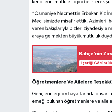
kendilerini mutlu ettiğini belirterek şu 
“Osmaniye Necmettin Erbakan Kız İma
Meclisimizde misafir ettik. Azimleri, 
veren bakışlarıyla bizleri ziyadesiyle
araya gelmekten büyük mutluluk duy
Bahçe’nin Zir
İçeriği Görüntül
Öğretmenlere Ve Ailelere Teşekk
Gençlerin eğitim hayatlarında başarıl
emeği bulunan öğretmenlere ve ailele