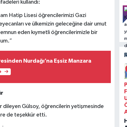
ifadeleri kullandı:
m Hatip Lisesi öğrencilerimizi Gazi
heyecanları ve ülkemizin geleceğine dair umut
 memnun eden kıymetli öğrencilerimizle bir
dum.”
vesinden Nurdağı’na Eşsiz Manzara
e
P
F
ür
ar dileyen Gülsoy, öğrencilerin yetişmesinde
re de teşekkür etti.