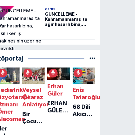
GENEL
GÜNCELLEME -
Kahramanmaraş'ta
ağır hasarlı bina,
yıkılırken iş
makinesinin üzerine
devrildi
Röportaj
Erhan
ediatrik
Veysel
Enis
Güler
izyoterapi
Özaraz
Tataroğlu
ERHAN
Uzmanı
Anlatıyor
68 Dili
GÜLER'IN
Ömer
Bir
Akıcı
YENI
Alaosman
Çocuğun
Konuşan
TEKLISI
Her
Umudu,
Öğretmenle
'TEK