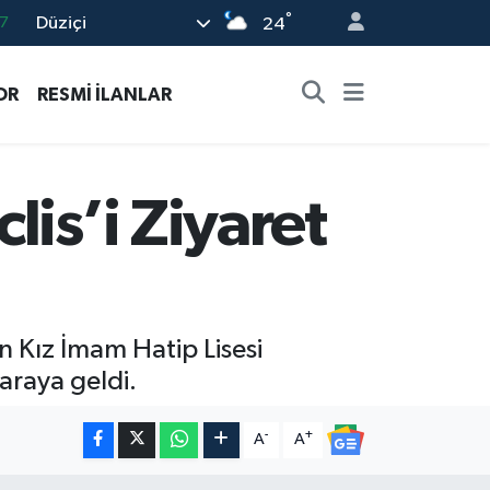
°
Düziçi
8
24
2
OR
RESMİ İLANLAR
8
9
9
is’i Ziyaret
7
 Kız İmam Hatip Lisesi
 araya geldi.
-
+
A
A