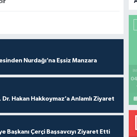
bir
B
P
H
vesinden Nurdağı’na Eşsiz Manzara
İM
04
. Dr. Hakan Hakkoymaz’a Anlamlı Ziyaret
ye Başkanı Çerçi Başsavcıyı Ziyaret Etti