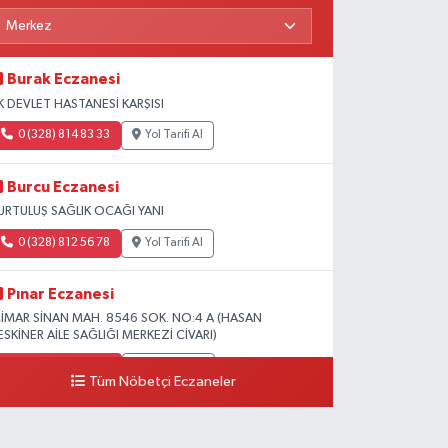
Burak Eczanesi
K DEVLET HASTANESİ KARŞISI
0 (328) 814 83 33
Yol Tarifi Al
Burcu Eczanesi
URTULUŞ SAĞLIK OCAĞI YANI
0 (328) 812 56 78
Yol Tarifi Al
Pınar Eczanesi
İMAR SİNAN MAH. 8546 SOK. NO:4 A (HASAN
ESKİNER AİLE SAĞLIĞI MERKEZİ CİVARI)
0 (328) 826 04 73
Yol Tarifi Al
Tüm Nöbetçi Eczaneler