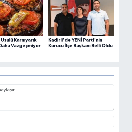
Usulü Karnıyarık
Kadirli'de YENİ Parti'nin
 Daha Vazgeçmiyor
Kurucu İlçe Başkanı Belli Oldu