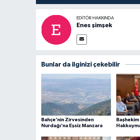
EDITÖR HAKKINDA
Enes şimşek
Bunlar da ilginizi çekebilir
Bahçe’nin Zirvesinden
Başhekim 
Nurdağı’na Eşsiz Manzara
Hakkoymaz