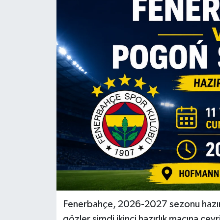
Fenerbahçe, 2026-2027 sezonu hazırl
gözler şimdi ikinci hazırlık maçına çevr