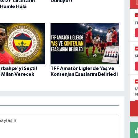
siz? Taraftarın
Dönüyor!
 Hamle Hâlâ
E
K
rbahçe'yi Seçti!
TFF Amatör Liglerde Yaş ve
ı Milan Verecek
Kontenjan Esaslarını Belirledi
M
K