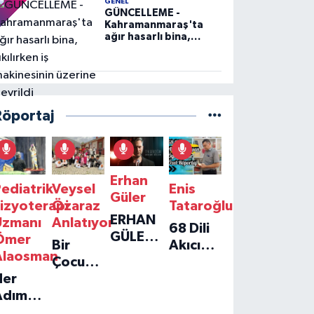
GENEL
GÜNCELLEME -
Kahramanmaraş'ta
ağır hasarlı bina,
yıkılırken iş
makinesinin üzerine
devrildi
Röportaj
Erhan
ediatrik
Veysel
Enis
Güler
izyoterapi
Özaraz
Tataroğlu
ERHAN
Uzmanı
Anlatıyor
68 Dili
GÜLER'IN
Ömer
Bir
Akıcı
YENI
Alaosman
Çocuğun
Konuşan
TEKLISI
Her
Umudu,
Öğretmenle
'TEK
Adım
Bir
Özel
GERÇEĞIM'LE
ir
Vakfın
Röportaj