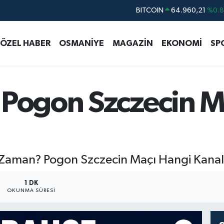
BITCOIN
64.960,21
%0.
DOLAR
47,7436
%0.
ÖZEL HABER
OSMANİYE
MAGAZİN
EKONOMİ
SP
EURO
55,2510
%0.
STERLİN
64,4811
%0.
GRAM ALTIN
6660.55
%0.
 Pogon Szczecin M
BİST100
13.779
%-
e Zaman? Pogon Szczecin Maçı Hangi Kana
1 DK
OKUNMA SÜRESI