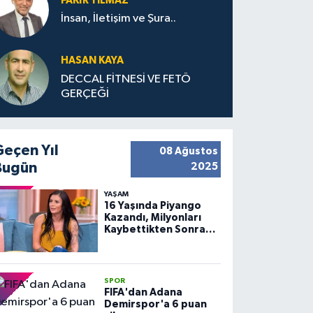
FAKIR YILMAZ
İnsan, İletişim ve Şura..
HASAN KAYA
DECCAL FİTNESİ VE FETÖ
GERÇEĞİ
Geçen Yıl
08 Ağustos
Bugün
2025
YAŞAM
16 Yaşında Piyango
Kazandı, Milyonları
Kaybettikten Sonra
Huzuru Buldu
SPOR
FIFA'dan Adana
Demirspor'a 6 puan