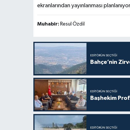
ekranlarından yayınlanması planlanıyor
Muhabir:
Resul Özdil
EDITÖRÜN SEÇTIĞI
Bahçe’nin Zir
EDITÖRÜN SEÇTIĞI
Başhekim Prof
EDITÖRÜN SEÇTIĞI