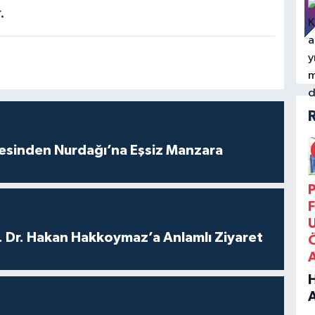
.
vesinden Nurdağı’na Eşsiz Manzara
P
F
. Dr. Hakan Hakkoymaz’a Anlamlı Ziyaret
B