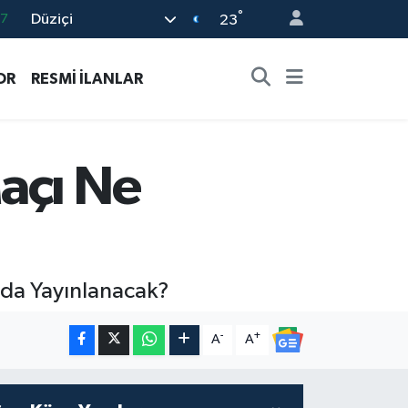
°
Düziçi
87
23
18
OR
RESMİ İLANLAR
32
38
03
açı Ne
14
lda Yayınlanacak?
-
+
A
A