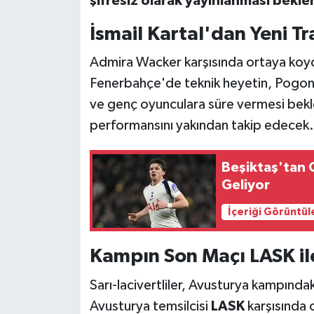
şifresiz olarak yayınlanması bekle
İsmail Kartal'dan Yeni Tr
Admira Wacker karşısında ortaya koydu
Fenerbahçe'de teknik heyetin, Pogon
ve genç oyunculara süre vermesi bekleni
performansını yakından takip edecek.
Beşiktaş'tan O
Geliyor
İçeriği Görüntül
Kampın Son Maçı LASK il
Sarı-lacivertliler, Avusturya kampındak
Avusturya temsilcisi
LASK
karşısında