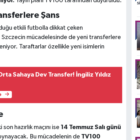
niyor.
Yayın planı TV100 tarafından duyuruldu.
ansferlere Şans
ğu etkili futbolla dikkat çeken
 Szczecin mücadelesinde de yeni transferlere
yor. Taraftarlar özellikle yeni isimlerin
rta Sahaya Dev Transfer! İngiliz Yıldız
e
e
i son hazırlık maçını ise
14 Temmuz Salı günü
 oynayacak. Bu mücadelenin de
TV100