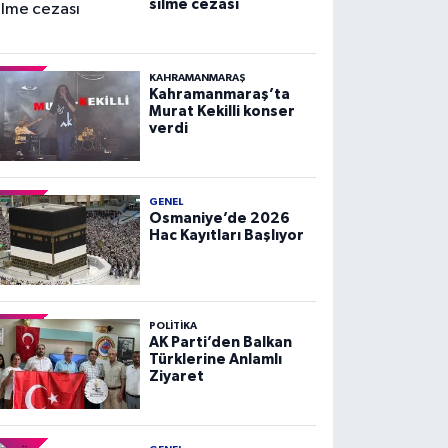
silme cezası
KAHRAMANMARAŞ
Kahramanmaraş’ta
Murat Kekilli konser
verdi
GENEL
Osmaniye’de 2026
Hac Kayıtları Başlıyor
POLITIKA
AK Parti’den Balkan
Türklerine Anlamlı
Ziyaret