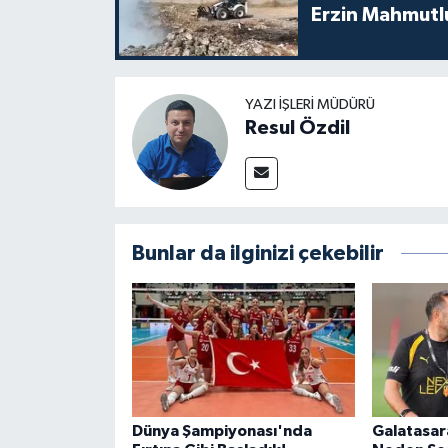
Erzin Mahmutlu
YAZI İŞLERI MÜDÜRÜ
Resul Özdil
Bunlar da ilginizi çekebilir
Dünya Şampiyonası'nda
Galatasar