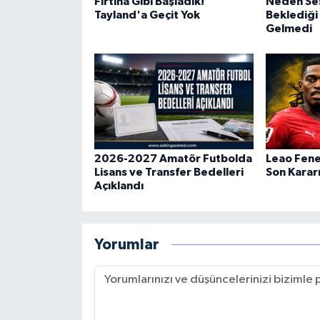
Fırtına Gibi Başladık!
Neden Ses
Tayland'a Geçit Yok
Beklediği
Gelmedi
2026-2027 Amatör Futbolda
Leao Fene
Lisans ve Transfer Bedelleri
Son Karar
Açıklandı
Yorumlar