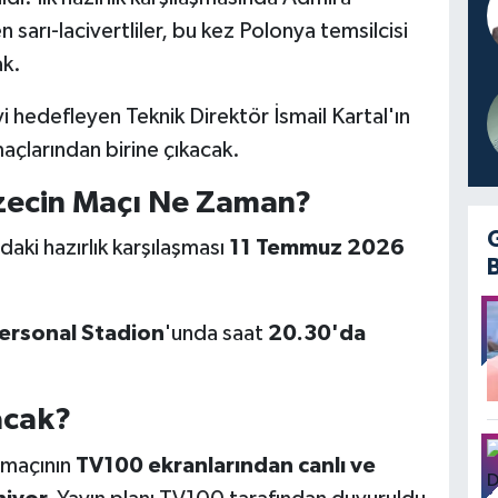
n sarı-lacivertliler, bu kez Polonya temsilcisi
ak.
i hedefleyen Teknik Direktör İsmail Kartal'ın
açlarından birine çıkacak.
zecin Maçı Ne Zaman?
aki hazırlık karşılaşması
11 Temmuz 2026
rsonal Stadion
'unda saat
20.30'da
acak?
 maçının
TV100 ekranlarından canlı ve