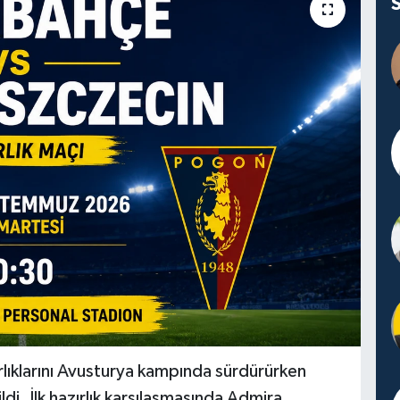
ıklarını Avusturya kampında sürdürürken
ildi. İlk hazırlık karşılaşmasında Admira