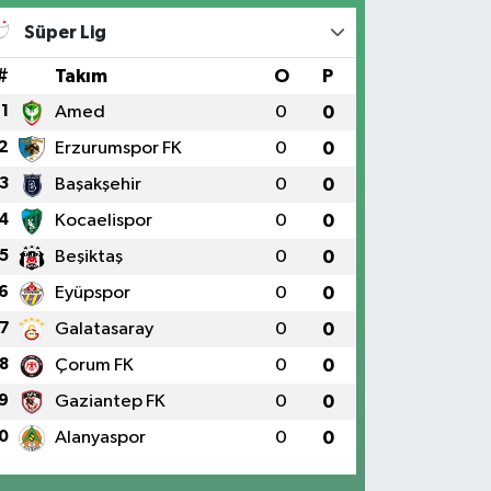
Süper Lig
#
Takım
O
P
1
Amed
0
0
2
Erzurumspor FK
0
0
3
Başakşehir
0
0
4
Kocaelispor
0
0
5
Beşiktaş
0
0
6
Eyüpspor
0
0
7
Galatasaray
0
0
8
Çorum FK
0
0
9
Gaziantep FK
0
0
0
Alanyaspor
0
0