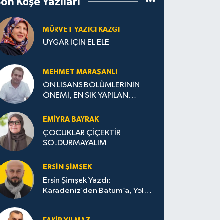
Son Köşe Yazıları
MÜRVET YAZICI KAZGI
UYGAR İÇİN EL ELE
MEHMET MARAŞANLI
ÖN LİSANS BÖLÜMLERİNİN
ÖNEMİ, EN SIK YAPILAN
HATALAR VE DOĞRU TERCİH
STRATEJİLERİ
EMIYRA BAYRAK
ÇOCUKLAR ÇİÇEKTİR
SOLDURMAYALIM
ERSIN ŞIMŞEK
Ersin Şimşek Yazdı:
Karadeniz’den Batum’a, Yolun
Bana Bıraktıkları