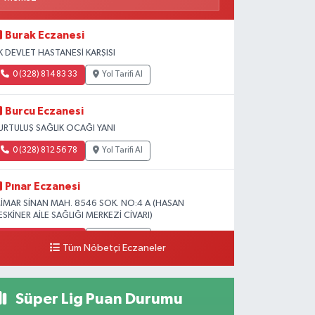
Burak Eczanesi
K DEVLET HASTANESİ KARŞISI
0 (328) 814 83 33
Yol Tarifi Al
Burcu Eczanesi
URTULUŞ SAĞLIK OCAĞI YANI
0 (328) 812 56 78
Yol Tarifi Al
Pınar Eczanesi
İMAR SİNAN MAH. 8546 SOK. NO:4 A (HASAN
ESKİNER AİLE SAĞLIĞI MERKEZİ CİVARI)
0 (328) 826 04 73
Yol Tarifi Al
Tüm Nöbetçi Eczaneler
Süper Lig Puan Durumu