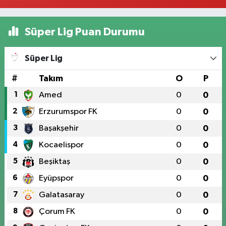
Süper Lig Puan Durumu
Süper Lig
#
Takım
O
P
1
Amed
0
0
2
Erzurumspor FK
0
0
3
Başakşehir
0
0
4
Kocaelispor
0
0
5
Beşiktaş
0
0
6
Eyüpspor
0
0
7
Galatasaray
0
0
8
Çorum FK
0
0