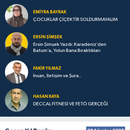
STRATEJİLERİ
EMIYRA BAYRAK
ÇOCUKLAR ÇİÇEKTİR SOLDURMAYALIM
ERSIN ŞIMŞEK
Ersin Şimşek Yazdı: Karadeniz’den
Batum’a, Yolun Bana Bıraktıkları
FAKIR YILMAZ
İnsan, İletişim ve Şura..
HASAN KAYA
DECCAL FİTNESİ VE FETÖ GERÇEĞİ