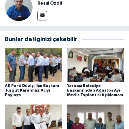
Resul Özdil
Bunlar da ilginizi çekebilir
AK Parti Düziçi İlçe Başkanı
Yarbaşı Belediye
Turgut Kararmaz Acıyı
Başkanı'ndan Ağustos Ayı
Paylaştı
Meclis Toplantısı Açıklaması