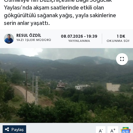
Yaylası'nda akşam saatlerinde etkili olan
gökgürültülü sağanak yağış, yayla sakinlerine
serin anlar yaşattı.
RESUL ÖZDIL
08.07.2026 - 19:39
1 DK
YAZI İŞLERI MÜDÜRÜ
YAYINLANMA
OKUNMA SÜRE
Paylaş
-
+
A
A