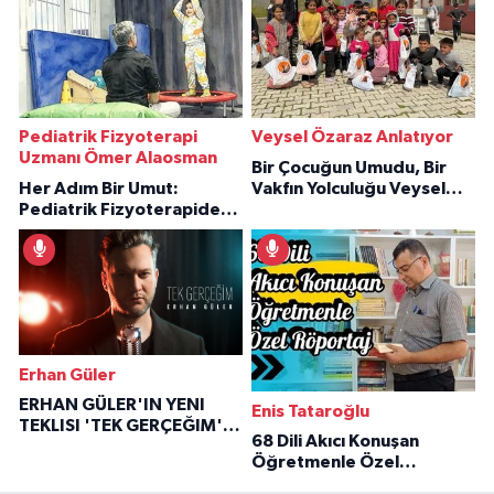
Pediatrik Fizyoterapi
Veysel Özaraz Anlatıyor
Uzmanı Ömer Alaosman
Bir Çocuğun Umudu, Bir
Her Adım Bir Umut:
Vakfın Yolculuğu Veysel
Pediatrik Fizyoterapiden
Özaraz Anlatıyor
İlham Veren Hikâyeler
Erhan Güler
ERHAN GÜLER'IN YENI
Enis Tataroğlu
TEKLISI 'TEK GERÇEĞIM'LE
68 Dili Akıcı Konuşan
BÜYÜK DÖNÜŞÜ
Öğretmenle Özel
Röportaj