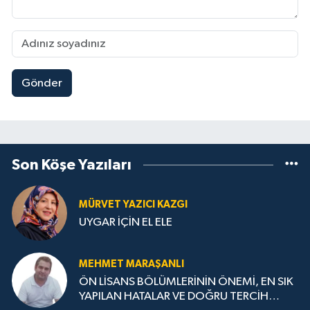
Gönder
Son Köşe Yazıları
MÜRVET YAZICI KAZGI
UYGAR İÇİN EL ELE
MEHMET MARAŞANLI
ÖN LİSANS BÖLÜMLERİNİN ÖNEMİ, EN SIK
YAPILAN HATALAR VE DOĞRU TERCİH