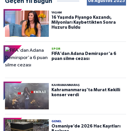
Geçen Yıl Bugün
08 Ağustos 2025
YAŞAM
16 Yaşında Piyango Kazandı,
Milyonları Kaybettikten Sonra
Huzuru Buldu
SPOR
FIFA'dan Adana Demirspor'a 6
puan silme cezası
KAHRAMANMARAŞ
Kahramanmaraş’ta Murat Kekilli
konser verdi
GENEL
Osmaniye’de 2026 Hac Kayıtları