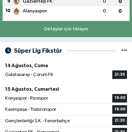
9
Gaziantep FK
0
0
10
Alanyaspor
0
0
Detaylar için tıklayın
Süper Lig Fikstür
14 Ağustos, Cuma
Galatasaray - Çorum FK
21:30
15 Ağustos, Cumartesi
Konyaspor - Rizespor
19:00
Kasımpaşa - Trabzonspor
19:00
Gençlerbirliği S.K. - Fenerbahçe
21:30