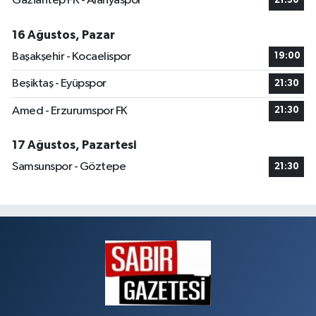
Gaziantep FK - Alanyaspor
21:30
16 Ağustos, Pazar
Başakşehir - Kocaelispor
19:00
Beşiktaş - Eyüpspor
21:30
Amed - Erzurumspor FK
21:30
17 Ağustos, Pazartesi
Samsunspor - Göztepe
21:30