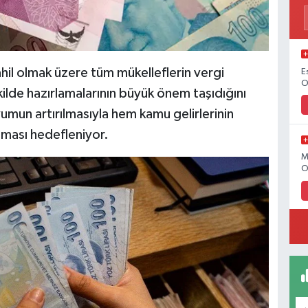
ahil olmak üzere tüm mükelleflerin vergi
E
O
ilde hazırlamalarının büyük önem taşıdığını
yumun artırılmasıyla hem kamu gelirlerinin
ılması hedefleniyor.
M
O