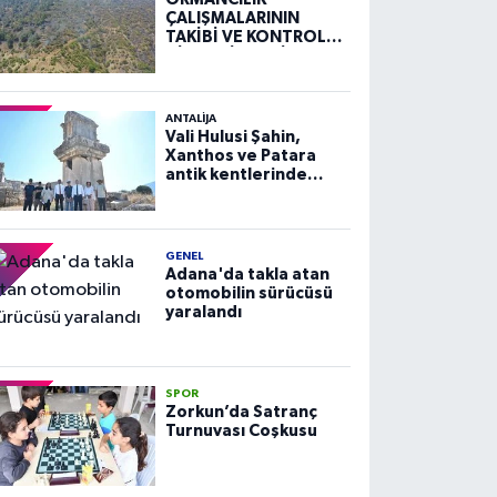
ÇALIŞMALARININ
TAKİBİ VE KONTROLÜ
HİZMETİ ALIM İLANI
ANTALIJA
Vali Hulusi Şahin,
Xanthos ve Patara
antik kentlerinde
incelemelerde
bulundu
GENEL
Adana'da takla atan
otomobilin sürücüsü
yaralandı
SPOR
Zorkun’da Satranç
Turnuvası Coşkusu