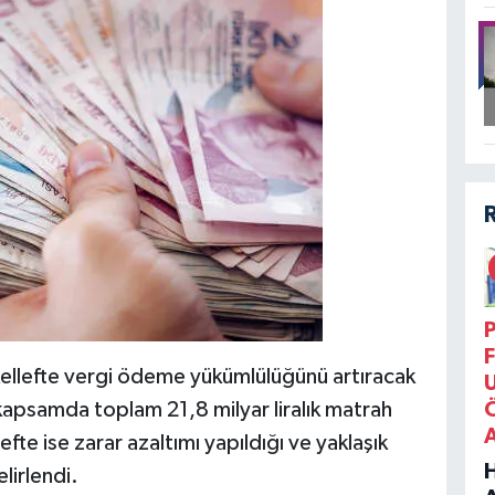
P
F
ellefte vergi ödeme yükümlülüğünü artıracak
u kapsamda toplam 21,8 milyar liralık matrah
fte ise zarar azaltımı yapıldığı ve yaklaşık
elirlendi.