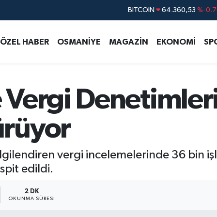
DOLAR
47,7069
%0.1
EURO
55,0265
%0.0
ÖZEL HABER
OSMANİYE
MAGAZİN
EKONOMİ
SP
STERLİN
64,1897
%0.0
GRAM ALTIN
6574.81
%1.4
BİST100
13.887
%6
Vergi Denetimleri
BITCOIN
64.360,53
%-0.7
rüyor
lgilendiren vergi incelemelerinde 36 bin iş
spit edildi.
2 DK
OKUNMA SÜRESI