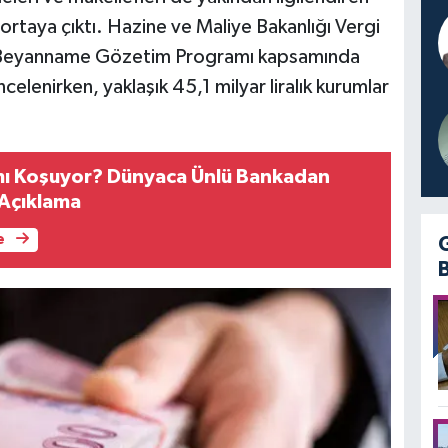
rtaya çıktı. Hazine ve Maliye Bakanlığı Vergi
n Beyanname Gözetim Programı kapsamında
celenirken, yaklaşık 45,1 milyar liralık kurumlar
mı Koşuyor? Dünyaca Ünlü Bankadan
Açıklama
e