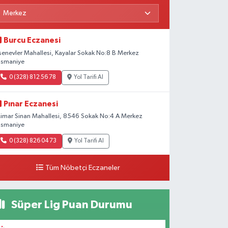
Burcu Eczanesi
senevler Mahallesi, Kayalar Sokak No:8 B Merkez
smaniye
0 (328) 812 56 78
Yol Tarifi Al
Pınar Eczanesi
imar Sinan Mahallesi, 8546 Sokak No:4 A Merkez
smaniye
0 (328) 826 04 73
Yol Tarifi Al
Tüm Nöbetçi Eczaneler
Süper Lig Puan Durumu