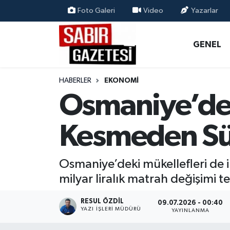
Foto Galeri
Video
Yazarlar
GENEL
Osmaniye Nöbetçi Eczaneler
GENEL
ÖZEL HABER
Osmaniye Hava Durumu
HABERLER
EKONOMI
OSMANİYE
Osmaniye Trafik Yoğunluk Haritası
Osmaniye’de 
MAGAZİN
Süper Lig Puan Durumu ve Fikstür
Kesmeden Sü
EKONOMİ
Tüm Manşetler
Osmaniye’deki mükellefleri de i
SPOR
Son Dakika Haberleri
milyar liralık matrah değişimi te
RESMİ İLANLAR
Haber Arşivi
RESUL ÖZDIL
09.07.2026 - 00:40
YAZI İŞLERI MÜDÜRÜ
YAYINLANMA