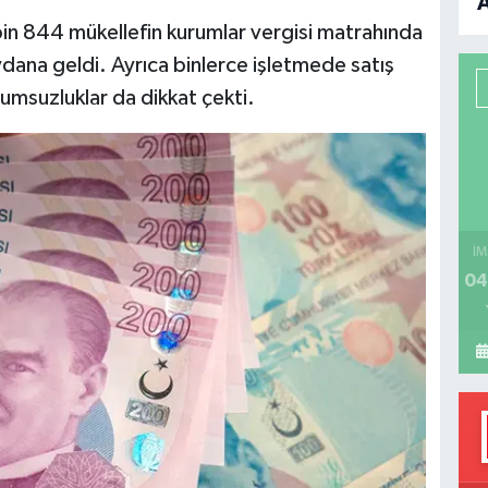
B
in 844 mükellefin kurumlar vergisi matrahında
ydana geldi. Ayrıca binlerce işletmede satış
P
uyumsuzluklar da dikkat çekti.
H
İM
04