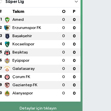
Süper Lig
#
Takım
O
P
1
Amed
0
0
2
Erzurumspor FK
0
0
3
Başakşehir
0
0
4
Kocaelispor
0
0
5
Beşiktaş
0
0
6
Eyüpspor
0
0
7
Galatasaray
0
0
8
Çorum FK
0
0
9
Gaziantep FK
0
0
0
Alanyaspor
0
0
Detaylar için tıklayın