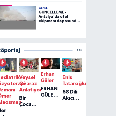
GENEL
GÜNCELLEME -
Antalya'da otel
ekipmanı deposunda
çıkan yangın kontrol
altına alındı
Röportaj
Erhan
ediatrik
Veysel
Enis
Güler
izyoterapi
Özaraz
Tataroğlu
ERHAN
Uzmanı
Anlatıyor
68 Dili
GÜLER'IN
Ömer
Bir
Akıcı
YENI
Alaosman
Çocuğun
Konuşan
TEKLISI
Her
Umudu,
Öğretmenle
'TEK