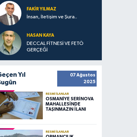
FAKIR YILMAZ
İnsan, İletişim ve Şura..
HASAN KAYA
DECCAL FİTNESİ VE FETÖ
GERÇEĞİ
Geçen Yıl
07 Ağustos
Bugün
2025
RESMI İLANLAR
OSMANİYE SERİNOVA
MAHALLESİNDE
TAŞINMAZIN İLANI
RESMI İLANLAR
ORMANCILIK