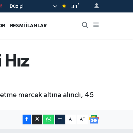
°
Düziçi
7
34
1
OR
RESMİ İLANLAR
2
4
4
 Hız
6
letme mercek altına alındı, 45
-
+
A
A