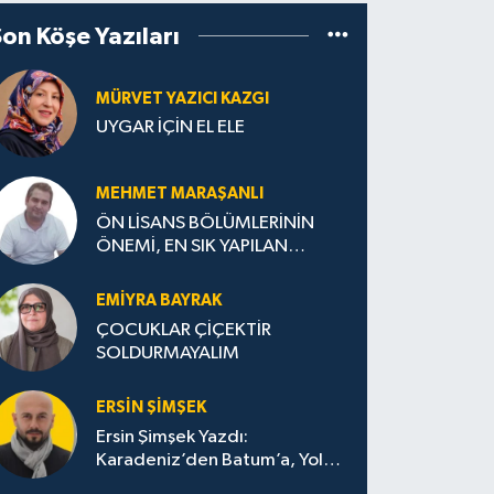
Son Köşe Yazıları
MÜRVET YAZICI KAZGI
UYGAR İÇİN EL ELE
MEHMET MARAŞANLI
ÖN LİSANS BÖLÜMLERİNİN
ÖNEMİ, EN SIK YAPILAN
HATALAR VE DOĞRU TERCİH
STRATEJİLERİ
EMIYRA BAYRAK
ÇOCUKLAR ÇİÇEKTİR
SOLDURMAYALIM
ERSIN ŞIMŞEK
Ersin Şimşek Yazdı:
Karadeniz’den Batum’a, Yolun
Bana Bıraktıkları