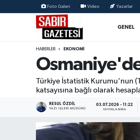
Foto Galeri
Video
Yazarlar
GENEL
Osmaniye Nöbetçi Eczaneler
GENEL
ÖZEL HABER
Osmaniye Hava Durumu
HABERLER
EKONOMI
OSMANİYE
Osmaniye Trafik Yoğunluk Haritası
Osmaniye'de 
MAGAZİN
Süper Lig Puan Durumu ve Fikstür
Türkiye İstatistik Kurumu'nun 
EKONOMİ
Tüm Manşetler
katsayısına bağlı olarak hesap
SPOR
Son Dakika Haberleri
RESUL ÖZDIL
03.07.2026 - 11:22
YAZI İŞLERI MÜDÜRÜ
YAYINLANMA
RESMİ İLANLAR
Haber Arşivi