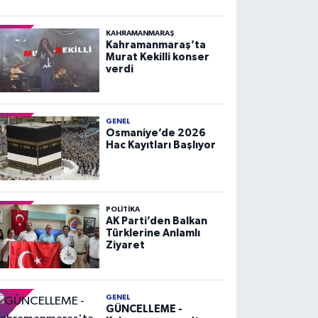
KAHRAMANMARAŞ
Kahramanmaraş’ta
Murat Kekilli konser
verdi
GENEL
Osmaniye’de 2026
Hac Kayıtları Başlıyor
POLITIKA
AK Parti’den Balkan
Türklerine Anlamlı
Ziyaret
GENEL
GÜNCELLEME -