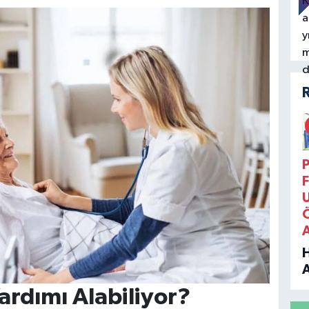
P
F
B
ardımı Alabiliyor?