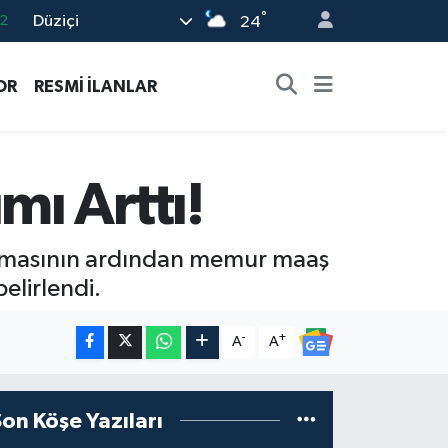
°
Düziçi
7
24
7
OR
RESMİ İLANLAR
5
9
9
ı Arttı!
2
ıklamasının ardından memur maaş
elirlendi.
-
+
A
A
Son Köşe Yazıları