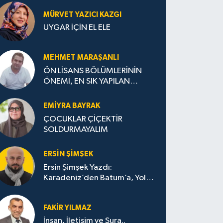
MÜRVET YAZICI KAZGI
UYGAR İÇİN EL ELE
MEHMET MARAŞANLI
ÖN LİSANS BÖLÜMLERİNİN
ÖNEMİ, EN SIK YAPILAN
HATALAR VE DOĞRU TERCİH
STRATEJİLERİ
EMIYRA BAYRAK
ÇOCUKLAR ÇİÇEKTİR
SOLDURMAYALIM
ERSIN ŞIMŞEK
Ersin Şimşek Yazdı:
Karadeniz’den Batum’a, Yolun
Bana Bıraktıkları
FAKIR YILMAZ
İnsan, İletişim ve Şura..