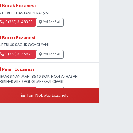
Burak Eczanesi
K DEVLET HASTANESİ KARŞISI
0 (328) 814 83 33
Yol Tarifi Al
Burcu Eczanesi
URTULUŞ SAĞLIK OCAĞI YANI
0 (328) 812 56 78
Yol Tarifi Al
Pınar Eczanesi
İMAR SİNAN MAH. 8546 SOK. NO:4 A (HASAN
ESKİNER AİLE SAĞLIĞI MERKEZİ CİVARI)
0 (328) 826 04 73
Yol Tarifi Al
Tüm Nöbetçi Eczaneler