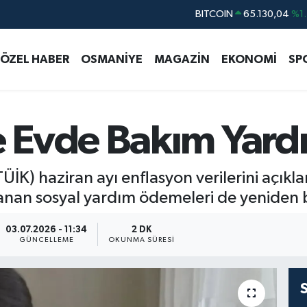
DOLAR
47,7106
%0.1
EURO
55,1652
%0.2
ÖZEL HABER
OSMANİYE
MAGAZİN
EKONOMİ
SP
STERLİN
64,4046
%0.3
GRAM ALTIN
6648.99
%2.5
BİST100
13.773
%-1
Evde Bakım Yardım
BITCOIN
65.130,04
%1.
(TÜİK) haziran ayı enflasyon verilerini aç
lanan sosyal yardım ödemeleri de yeniden b
03.07.2026 - 11:34
2 DK
GÜNCELLEME
OKUNMA SÜRESI