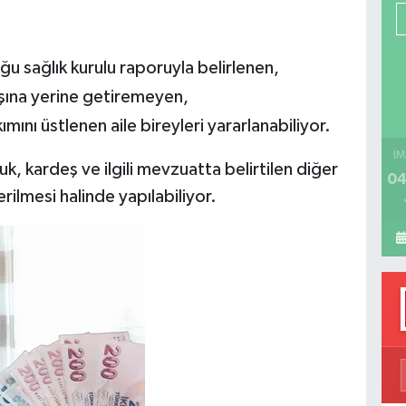
P
ğu sağlık kurulu raporuyla belirlenen,
aşına yerine getiremeyen,
H
kımını üstlenen aile bireyleri yararlanabiliyor.
İM
, kardeş ve ilgili mevzuatta belirtilen diğer
04
rilmesi halinde yapılabiliyor.