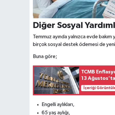
Diğer Sosyal Yardıml
Temmuz ayında yalnızca evde bakım ya
birçok sosyal destek ödemesi de yen
Buna göre;
TCMB Enflasyo
13 Ağustos't
İçeriği Görüntül
Engelli aylıkları,
65 yaş aylığı,