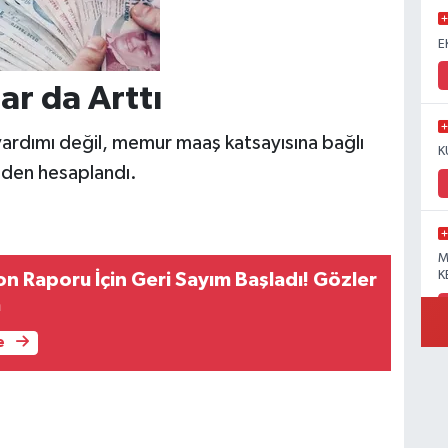
E
ar da Arttı
rdımı değil, memur maaş katsayısına bağlı
K
iden hesaplandı.
M
K
n Raporu İçin Geri Sayım Başladı! Gözler
a
e