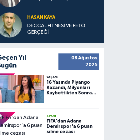
HASAN KAYA
DECCAL FİTNESİ VE FETÖ
GERÇEĞİ
Geçen Yıl
08 Ağustos
Bugün
2025
YAŞAM
16 Yaşında Piyango
Kazandı, Milyonları
Kaybettikten Sonra
Huzuru Buldu
SPOR
FIFA'dan Adana
Demirspor'a 6 puan
silme cezası