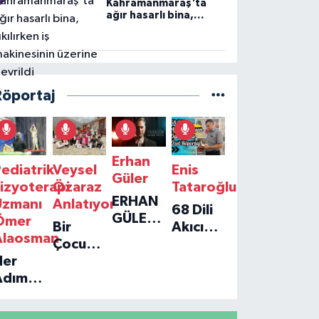
Kahramanmaraş'ta
ağır hasarlı bina,
yıkılırken iş
makinesinin üzerine
devrildi
Röportaj
Erhan
ediatrik
Veysel
Enis
Güler
izyoterapi
Özaraz
Tataroğlu
ERHAN
Uzmanı
Anlatıyor
68 Dili
GÜLER'IN
Ömer
Bir
Akıcı
YENI
Alaosman
Çocuğun
Konuşan
TEKLISI
Her
Umudu,
Öğretmenle
'TEK
Adım
Bir
Özel
GERÇEĞIM'LE
ir
Vakfın
Röportaj
BÜYÜK
Umut:
Yolculuğu