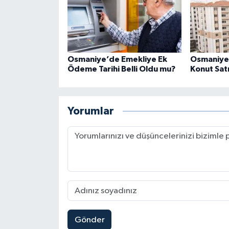
Osmaniye’de Emekliye Ek
Osmaniye 
Ödeme Tarihi Belli Oldu mu?
Konut Satı
Yorumlar
Gönder