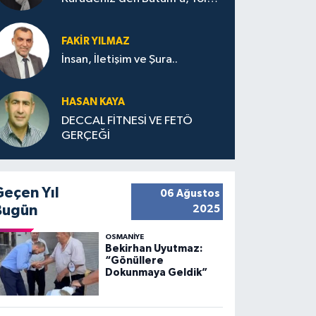
Bana Bıraktıkları
FAKIR YILMAZ
İnsan, İletişim ve Şura..
HASAN KAYA
DECCAL FİTNESİ VE FETÖ
GERÇEĞİ
Geçen Yıl
06 Ağustos
Bugün
2025
OSMANIYE
Bekirhan Uyutmaz:
“Gönüllere
Dokunmaya Geldik”