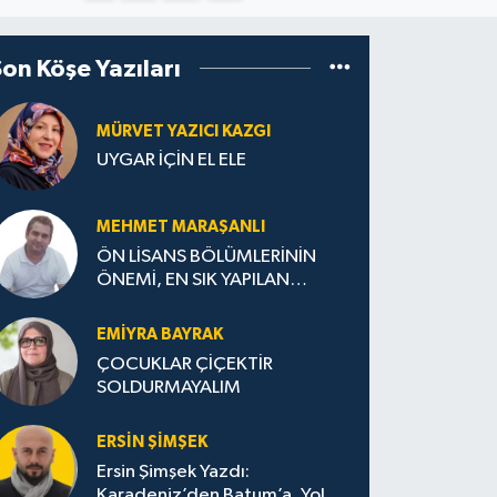
Son Köşe Yazıları
MÜRVET YAZICI KAZGI
UYGAR İÇİN EL ELE
MEHMET MARAŞANLI
ÖN LİSANS BÖLÜMLERİNİN
ÖNEMİ, EN SIK YAPILAN
HATALAR VE DOĞRU TERCİH
STRATEJİLERİ
EMIYRA BAYRAK
ÇOCUKLAR ÇİÇEKTİR
SOLDURMAYALIM
ERSIN ŞIMŞEK
Ersin Şimşek Yazdı:
Karadeniz’den Batum’a, Yolun