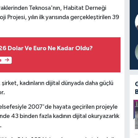
raklerinden Teknosa'nın, Habitat Derneği
ji Projesi, yılın ilk yarısında gerçekleştirilen 39
6 Ağustos 2026 Dolar Ve Euro Ne Kadar Oldu?
e
irket, kadınların dijital dünyada daha güçlü
r.
elsefesiyle 2007'de hayata geçirilen projeyle
e 43 binden fazla kadının dijital okuryazarlık
.