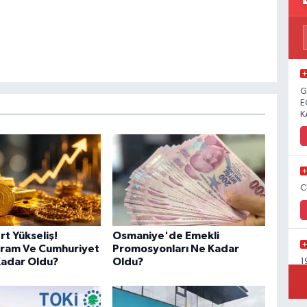
G
E
K
C
rt Yükseliş!
Osmaniye'de Emekli
Gram Ve Cumhuriyet
Promosyonları Ne Kadar
 Kadar Oldu?
Oldu?
1
Y
C