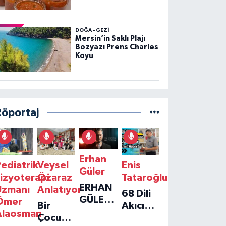
DOĞA - GEZI
Mersin’in Saklı Plajı
Bozyazı Prens Charles
Koyu
Röportaj
Erhan
ediatrik
Veysel
Enis
Güler
izyoterapi
Özaraz
Tataroğlu
ERHAN
Uzmanı
Anlatıyor
68 Dili
GÜLER'IN
Ömer
Bir
Akıcı
YENI
Alaosman
Çocuğun
Konuşan
TEKLISI