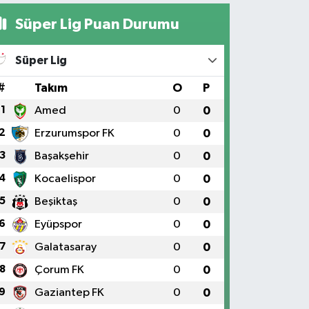
Süper Lig Puan Durumu
Süper Lig
#
Takım
O
P
1
Amed
0
0
2
Erzurumspor FK
0
0
3
Başakşehir
0
0
4
Kocaelispor
0
0
5
Beşiktaş
0
0
6
Eyüpspor
0
0
7
Galatasaray
0
0
8
Çorum FK
0
0
9
Gaziantep FK
0
0