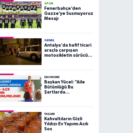
SPOR
Fenerbahçe’den
Gazze’ye Susmuyoruz
Mesajı
GENEL
Antalya'da hafif ticari
araçla çarpışan
motosikletin sürücüsü
yaralandı
EKONOMI
Başkan Yücel: “Aile
Bütünlüğü Bu
Şartlarda
Sağlanamaz”
YAŞAM
Kahvaltıların Gizli
Yıldızı Ev Yapımı Acılı
Sos