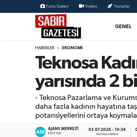
Foto Galeri
Video
Yazarlar
GENEL
Osmaniye Nöbetçi Eczaneler
GENEL
ÖZEL HABER
Osmaniye Hava Durumu
HABERLER
EKONOMI
OSMANİYE
Osmaniye Trafik Yoğunluk Haritası
Teknosa Kadın 
MAGAZİN
Süper Lig Puan Durumu ve Fikstür
yarısında 2 bi
EKONOMİ
Tüm Manşetler
- Teknosa Pazarlama ve Kurumsa
SPOR
Son Dakika Haberleri
daha fazla kadının hayatına taş
potansiyellerini ortaya koymal
RESMİ İLANLAR
Haber Arşivi
AJANS MERKEZI
03.07.2026 - 10:34
EDITÖR
YAYINLANMA