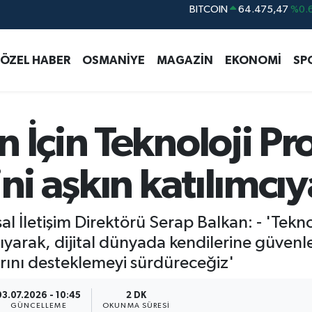
DOLAR
47,5971
%0.
EURO
55,1336
%0.
ÖZEL HABER
OSMANİYE
MAGAZİN
EKONOMİ
SP
STERLİN
64,2534
%0.
GRAM ALTIN
6527.85
%0.
BİST100
13.703
İçin Teknoloji Proj
BITCOIN
64.475,47
%0.
ni aşkın katılımcıy
l İletişim Direktörü Serap Balkan: - 'Tek
ıyarak, dijital dünyada kendilerine güvenl
arını desteklemeyi sürdüreceğiz'
03.07.2026 - 10:45
2 DK
GÜNCELLEME
OKUNMA SÜRESI