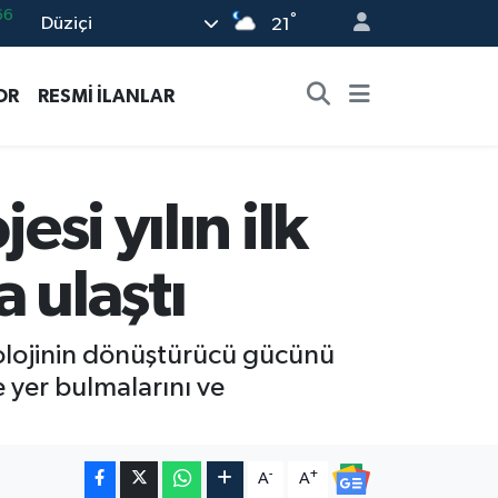
°
Düziçi
05
21
18
OR
RESMİ İLANLAR
22
54
%0
esi yılın ilk
66
a ulaştı
nolojinin dönüştürücü gücünü
e yer bulmalarını ve
-
+
A
A