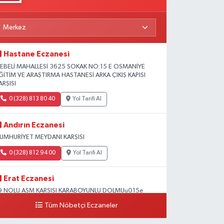
Hastane Eczanesi
EBELİ MAHALLESİ 3625 SOKAK NO:15 E OSMANİYE
ĞİTİM VE ARAŞTIRMA HASTANESİ ARKA ÇIKIŞ KAPISI
ARŞISI
0 (328) 813 80 40
Yol Tarifi Al
Andırın Eczanesi
UMHURİYET MEYDANI KARŞISI
0 (328) 812 94 00
Yol Tarifi Al
Erat Eczanesi
9 NOLU ASM KARSISI KARABOYUNLU DOLMUu015e
OLUNDA Mu0130MAR Su0130NAN OKULU
Tüm Nöbetçi Eczaneler
u0130VARI
0 (328) 825 39 39
Yol Tarifi Al