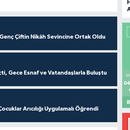
B
P
Genç Çiftin Nikâh Sevincine Ortak Oldu
H
ti, Gece Esnaf ve Vatandaşlarla Buluştu
İM
04
cuklar Arıcılığı Uygulamalı Öğrendi