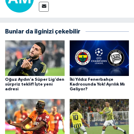
Bunlar da ilginizi çekebilir
Oğuz Aydın’a Süper Lig’den
İki Yıldız Fenerbahçe
sürpriz teklif! İşte yeni
Kadrosunda Yok! Ayrılık Mı
adresi
Geliyor?