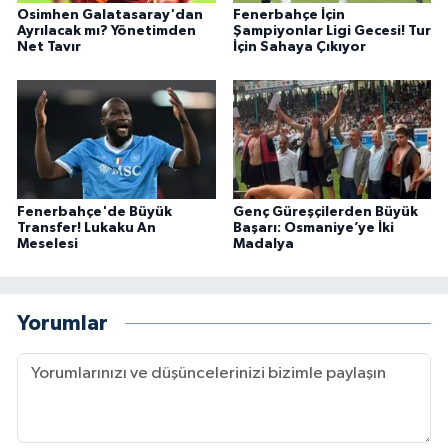
Osimhen Galatasaray'dan
Fenerbahçe İçin
Ayrılacak mı? Yönetimden
Şampiyonlar Ligi Gecesi! Tur
Net Tavır
İçin Sahaya Çıkıyor
Fenerbahçe'de Büyük
Genç Güreşçilerden Büyük
Transfer! Lukaku An
Başarı: Osmaniye’ye İki
Meselesi
Madalya
Yorumlar