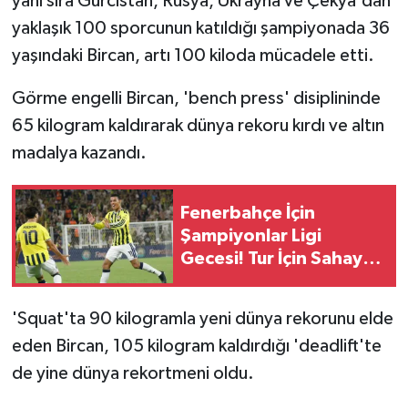
yanı sıra Gürcistan, Rusya, Ukrayna ve Çekya'dan
yaklaşık 100 sporcunun katıldığı şampiyonada 36
yaşındaki Bircan, artı 100 kiloda mücadele etti.
Görme engelli Bircan, 'bench press' disiplininde
65 kilogram kaldırarak dünya rekoru kırdı ve altın
madalya kazandı.
Fenerbahçe İçin
Şampiyonlar Ligi
Gecesi! Tur İçin Sahaya
Çıkıyor
'Squat'ta 90 kilogramla yeni dünya rekorunu elde
eden Bircan, 105 kilogram kaldırdığı 'deadlift'te
de yine dünya rekortmeni oldu.