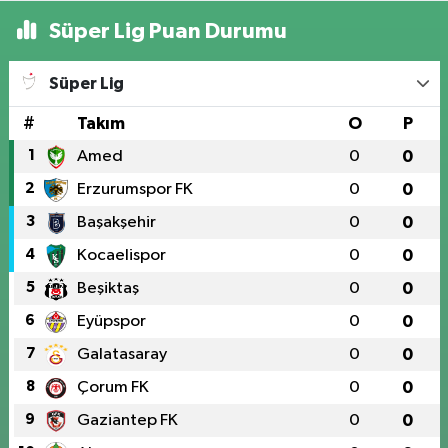
Süper Lig Puan Durumu
Süper Lig
#
Takım
O
P
1
Amed
0
0
2
Erzurumspor FK
0
0
3
Başakşehir
0
0
4
Kocaelispor
0
0
5
Beşiktaş
0
0
6
Eyüpspor
0
0
7
Galatasaray
0
0
8
Çorum FK
0
0
9
Gaziantep FK
0
0