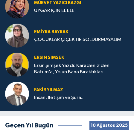
MÜRVET YAZICI KAZGI
UYGAR İÇİN EL ELE
EMIYRA BAYRAK
ÇOCUKLAR ÇİÇEKTİR SOLDURMAYALIM
ERSIN ŞIMŞEK
Ersin Şimşek Yazdı: Karadeniz’den
Batum’a, Yolun Bana Bıraktıkları
FAKIR YILMAZ
İnsan, İletişim ve Şura..
Geçen Yıl Bugün
10 Ağustos 2025