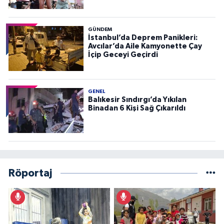
GÜNDEM
İstanbul’da Deprem Panikleri:
Avcılar’da Aile Kamyonette Çay
İçip Geceyi Geçirdi
GENEL
Balıkesir Sındırgı’da Yıkılan
Binadan 6 Kişi Sağ Çıkarıldı
Röportaj