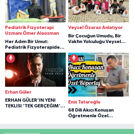
Pediatrik Fizyoterapi
Veysel Özaraz Anlatıyor
Uzmanı Ömer Alaosman
Bir Çocuğun Umudu, Bir
Her Adım Bir Umut:
Vakfın Yolculuğu Veysel
Pediatrik Fizyoterapiden
Özaraz Anlatıyor
İlham Veren Hikâyeler
Erhan Güler
ERHAN GÜLER'IN YENI
Enis Tataroğlu
TEKLISI 'TEK GERÇEĞIM'LE
68 Dili Akıcı Konuşan
BÜYÜK DÖNÜŞÜ
Öğretmenle Özel
Röportaj