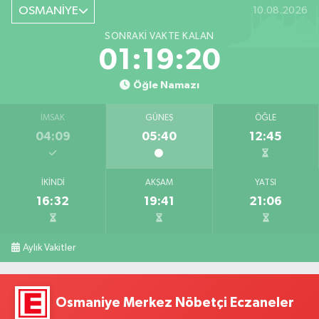
OSMANİYE
10.08.2026
SONRAKI VAKTE KALAN
01:19:19
Öğle Namazı
İMSAK
GÜNEŞ
ÖĞLE
04:09
05:40
12:45
İKINDI
AKŞAM
YATSI
16:32
19:41
21:06
Aylık Vakitler
Osmaniye Merkez Nöbetçi Eczaneler