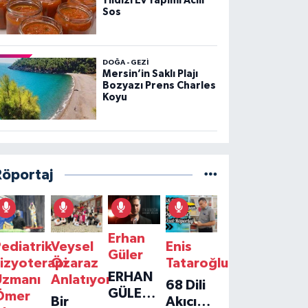
Yıldızı Ev Yapımı Acılı
Sos
DOĞA - GEZI
Mersin’in Saklı Plajı
Bozyazı Prens Charles
Koyu
Röportaj
Erhan
ediatrik
Veysel
Enis
Güler
izyoterapi
Özaraz
Tataroğlu
ERHAN
Uzmanı
Anlatıyor
68 Dili
GÜLER'IN
Ömer
Bir
Akıcı