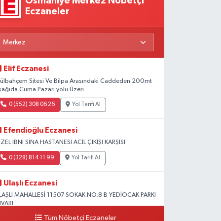
Osmaniye Merkez Nöbetçi
Eczaneler
Elif Eczanesi
ülbahçem Sitesi Ve Bilpa Arasındaki Caddeden 200mt
şağıda Cuma Pazarı yolu Üzeri
0 (552) 308 06 26
Yol Tarifi Al
Efendioğlu Eczanesi
ZEL İBNİ SİNA HASTANESİ ACİL ÇIKIŞI KARŞISI
0 (328) 814 11 99
Yol Tarifi Al
Ulaşlı Eczanesi
LAŞLI MAHALLESİ 11507 SOKAK NO:8 B YEDİOCAK PARKI
İVARI
Tüm Nöbetçi Eczaneler
0 (546) 158 81 80
Yol Tarifi Al