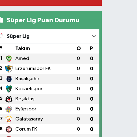
Süper Lig Puan Durumu
Süper Lig
#
Takım
O
P
1
Amed
0
0
2
Erzurumspor FK
0
0
3
Başakşehir
0
0
4
Kocaelispor
0
0
5
Beşiktaş
0
0
6
Eyüpspor
0
0
7
Galatasaray
0
0
8
Çorum FK
0
0