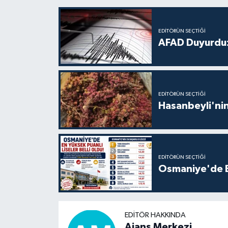
EDITÖRÜN SEÇTIĞI
AFAD Duyurdu:
EDITÖRÜN SEÇTIĞI
Hasanbeyli'nin
EDITÖRÜN SEÇTIĞI
Osmaniye'de En
EDITÖR HAKKINDA
Ajans Merkezi