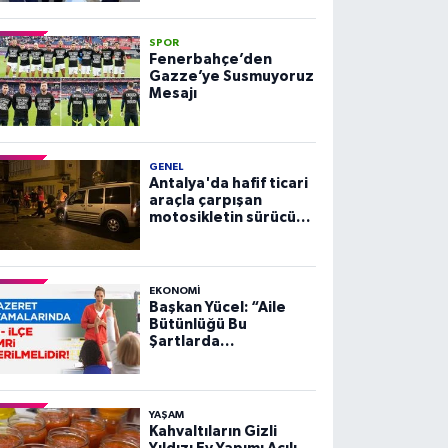
SPOR
Fenerbahçe’den
Gazze’ye Susmuyoruz
Mesajı
GENEL
Antalya'da hafif ticari
araçla çarpışan
motosikletin sürücüsü
yaralandı
EKONOMI
Başkan Yücel: “Aile
Bütünlüğü Bu
Şartlarda
Sağlanamaz”
YAŞAM
Kahvaltıların Gizli