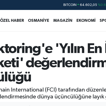
DOLAR
47,6006
%0.0
EURO
55,0250
%0.0
ÖZEL HABER
OSMANİYE
MAGAZİN
EKONOMİ
SP
STERLİN
64,2398
%0.
GRAM ALTIN
6513.94
%0.3
BİST100
13.768
%4
toring'e 'Yılın En 
rketi' değerlendi
ülüğü
ain International (FCI) tarafından düzenlen
erlendirmesinde dünya üçüncülüğüne layık