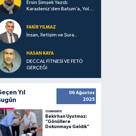
Ersin Şimşek Yazdı:
Karadeniz’den Batum’a, Yolun
Bana Bıraktıkları
FAKIR YILMAZ
İnsan, İletişim ve Şura..
HASAN KAYA
DECCAL FİTNESİ VE FETÖ
GERÇEĞİ
Geçen Yıl
06 Ağustos
Bugün
2025
OSMANIYE
Bekirhan Uyutmaz:
“Gönüllere
Dokunmaya Geldik”