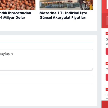
ndık İhracatından
Motorine 1 TL İndirim! İşte
4 Milyar Dolar
Güncel Akaryakıt Fiyatları
G
a
Ö
U
C