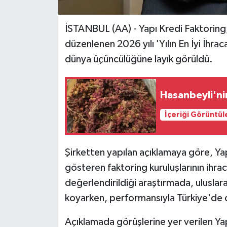
İSTANBUL (AA) - Yapı Kredi Faktoring,
düzenlenen 2026 yılı 'Yılın En İyi İhr
dünya üçüncülüğüne layık görüldü.
Hasanbeyli'ni
İçeriği Görüntül
Şirketten yapılan açıklamaya göre, Yap
gösteren faktoring kuruluşlarının ihra
değerlendirildiği araştırmada, ulusla
koyarken, performansıyla Türkiye'de d
Açıklamada görüşlerine yer verilen Y