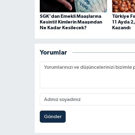
SGK'dan Emekli Maaşlarına
Türkiye Fı
Kesinti! Kimlerin Maaşından
11 Ayda 2,
Ne Kadar Kesilecek?
Kazandı
Yorumlar
Gönder