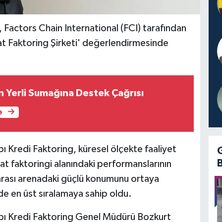
 Factors Chain International (FCI) tarafından
acat Faktoring Şirketi' değerlendirmesinde
n Yerli Sumağına Destek Çağrısı
e
ı Kredi Faktoring, küresel ölçekte faaliyet
cat faktoringi alanındaki performanslarının
rarası arenadaki güçlü konumunu ortaya
e en üst sıralamaya sahip oldu.
apı Kredi Faktoring Genel Müdürü Bozkurt