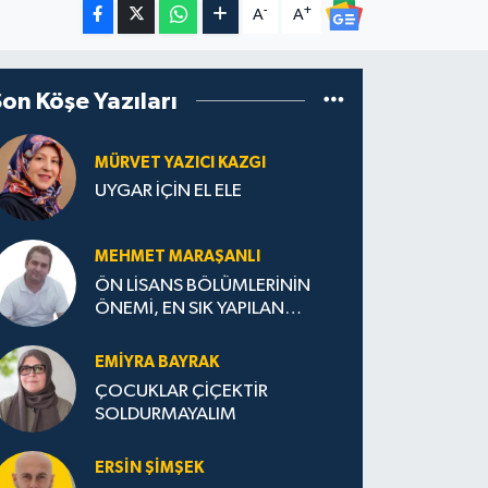
-
+
A
A
Son Köşe Yazıları
MÜRVET YAZICI KAZGI
UYGAR İÇİN EL ELE
MEHMET MARAŞANLI
ÖN LİSANS BÖLÜMLERİNİN
ÖNEMİ, EN SIK YAPILAN
HATALAR VE DOĞRU TERCİH
STRATEJİLERİ
EMIYRA BAYRAK
ÇOCUKLAR ÇİÇEKTİR
SOLDURMAYALIM
ERSIN ŞIMŞEK