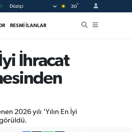
°
Düziçi
30
6
2
OR
RESMİ İLANLAR
2
2
8
İyi İhracat
rmesinden
en 2026 yılı 'Yılın En İyi
 görüldü.